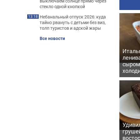
выключаем солнце прямо через
стекло одной кнопкой
Небанальный отпуск 2026: куда
13:18
тайно рвануть с детьми без виз,
толп туристов и адской жары
Все новости
Италь
ленив
сыром 
холод
Удивил
грушей
восто