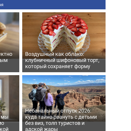
ня
ектно
Воздушный как облако:
вым
клубничный шифоновый торт,
который сохраняет форму
Небанальный отпуск 2026:
ь мы
куда тайно рвануть с детьми
мо
без виз, толп туристов и
пкой
адской жары