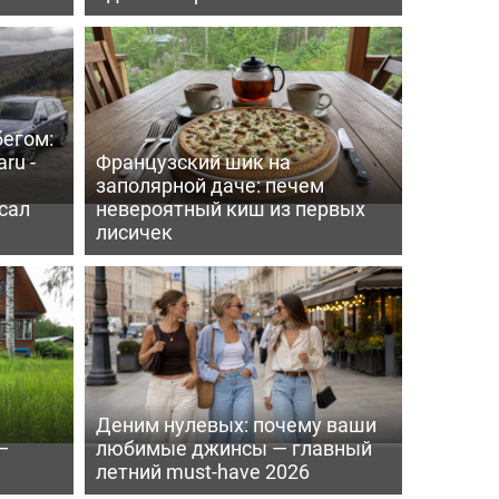
бегом:
ru -
Французский шик на
заполярной даче: печем
сал
невероятный киш из первых
лисичек
Деним нулевых: почему ваши
—
любимые джинсы — главный
летний must-have 2026