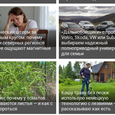
ческий шторм за
«Дальнобойщики» с про
ным кругом: почему
Volvo, Skoda, VW или Suba
и северных регионов
выбираем надежный
ее ощущают магнитные
полноприводный универ
для семьи
Кошу траву без лески:
ин, почему у томатов
использую немецкую
ваются листья — и как с
технологию с лезвиями 
бороться
рассказываю как есть