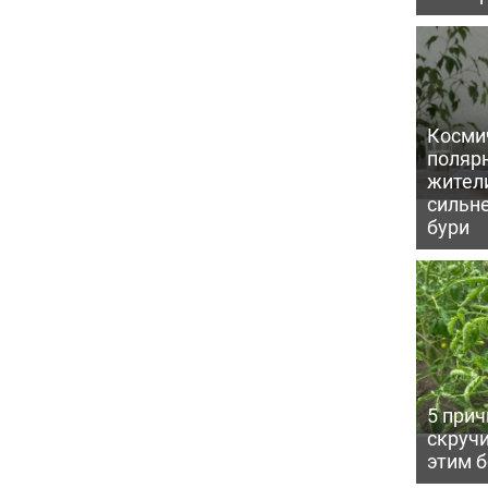
Косми
поляр
жител
сильн
бури
5 прич
скручи
этим 