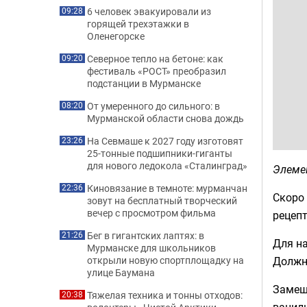
6 человек эвакуировали из
09:28
горящей трехэтажки в
Оленегорске
Северное тепло на бетоне: как
09:20
фестиваль «РОСТ» преобразил
подстанции в Мурманске
От умеренного до сильного: в
08:20
Мурманской области снова дождь
На Севмаше к 2027 году изготовят
23:26
25-тонные подшипники-гиганты
для нового ледокола «Сталинград»
Элеме
Киновязание в темноте: мурманчан
22:36
Скоро 
зовут на бесплатный творческий
вечер с просмотром фильма
рецеп
Бег в гигантских лаптях: в
21:26
Для на
Мурманске для школьников
Должн
открыли новую спортплощадку на
улице Баумана
Замеши
Тяжелая техника и тонны отходов:
20:38
ваниль