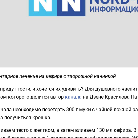
нтарное печенье на кефире с творожной начинкой
придут гости, и хочется их удивить? Для душевного чаепи
том которого делится автор
канала
на Дзене Красилова На
чала необходимо перетерть 300 г муки с чайной ложной ра
а получиться крошка.
ваем тесто с желтком, а затем вливаем 130 мл кефира. В
ный сахар, а также 1 столовую ложку обычного сахара. У