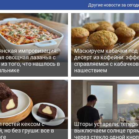
Другие новости за сегод
янская импровизация:
Маскируем кабачки под
ая овощная лазанья с
десерт из кофейни: эфф
из того, что нашлось в
справляемся с кабачко
ильнике
нашествием
 гостей кексом с
Шторы устарели: тепер
, но без груши: все в
выключаем солнце пря
рге
через стекло одной кно