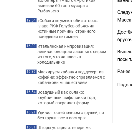
волонтеры «Чистой Арктики»
вывезли 60 тонн мусора с
Рыбачьего
Следую
Масса
«Собаки не умеют обижаться»:
19:54
глава РКФ Голубев объяснил
истинные причины странного
Достём
поведения питомцев
брусоч
Итальянская импровизация:
16:39
Выпека
ленивая овощная лазанья с сыром
из того, что нашлось в
посып
холодильнике
Ранее
Маскируем кабачки под десерт из
16:36
кофейни: эффектно справляемся с
кабачковым нашествием
Подели
Воздушный как облако:
16:54
клубничный шифоновый торт,
который сохраняет форму
Удивил гостей кексом с грушей, но
16:21
без груши: все в восторге
Шторы устарели: теперь мы
15:31