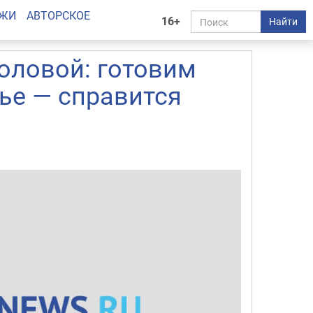
АЖИ
АВТОРСКОЕ
16+
Найти
толовой: готовим
ье — справится