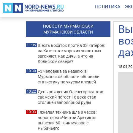
ПОЛИТИКА
ЭК
Вы
НОВОСТИ МУРМАНСКА И
МУРМАНСКОЙ ОБЛАСТИ
во
Шесть косаток против 33 катеров:
11:05
да
на Камчатке морских животных
загоняют, как дичь, а что на
Кольском севере?
18.04.20
+3 человека за неделю: в
10:30
Мурманской области обновили
статистику по укусам клещей
День рождения Оленегорска: как
10:22
саамский погост 16 века стал
столицей заполярной руды
Тяжелая техника шла 8 часов:
10:03
волонтеры «Чистой Арктики»
вывезли 60 тонн мусора с
Рыбачьего