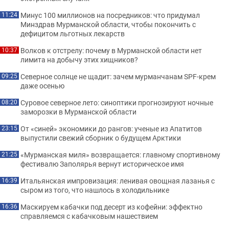
Минус 100 миллионов на посредников: что придумал
11:24
Минздрав Мурманской области, чтобы покончить с
дефицитом льготных лекарств
Волков к отстрелу: почему в Мурманской области нет
10:37
лимита на добычу этих хищников?
Северное солнце не щадит: зачем мурманчанам SPF-крем
09:25
даже осенью
Суровое северное лето: синоптики прогнозируют ночные
08:20
заморозки в Мурманской области
От «синей» экономики до рангов: ученые из Апатитов
23:15
выпустили свежий сборник о будущем Арктики
«Мурманская миля» возвращается: главному спортивному
21:25
фестивалю Заполярья вернут историческое имя
Итальянская импровизация: ленивая овощная лазанья с
16:39
сыром из того, что нашлось в холодильнике
Маскируем кабачки под десерт из кофейни: эффектно
16:36
справляемся с кабачковым нашествием