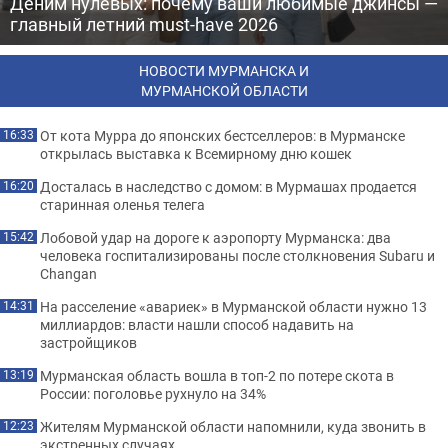
Деним нулевых: почему ваши любимые джинсы —
главный летний must-have 2026
НОВОСТИ МУРМАНСКА И
МУРМАНСКОЙ ОБЛАСТИ
От кота Мурра до японских бестселлеров: в Мурманске
16:33
открылась выставка к Всемирному дню кошек
Досталась в наследство с домом: в Мурмашах продается
16:20
старинная оленья телега
Лобовой удар на дороге к аэропорту Мурманска: два
15:42
человека госпитализированы после столкновения Subaru и
Changan
На расселение «авариек» в Мурманской области нужно 13
14:31
миллиардов: власти нашли способ надавить на
застройщиков
Мурманская область вошла в топ-2 по потере скота в
13:19
России: поголовье рухнуло на 34%
Жителям Мурманской области напомнили, куда звонить в
12:23
экстренных случаях