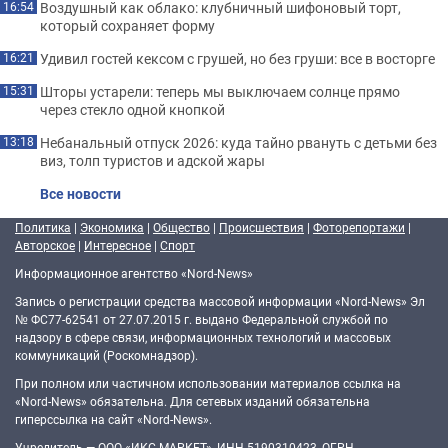
Воздушный как облако: клубничный шифоновый торт,
16:54
который сохраняет форму
Удивил гостей кексом с грушей, но без груши: все в восторге
16:21
Шторы устарели: теперь мы выключаем солнце прямо
15:31
через стекло одной кнопкой
Небанальный отпуск 2026: куда тайно рвануть с детьми без
13:18
виз, толп туристов и адской жары
Все новости
Политика
|
Экономика
|
Общество
|
Происшествия
|
Фоторепортажи
|
Авторское
|
Интересное
|
Спорт
Информационное агентство «Nord-News»
Запись о регистрации средства массовой информации «Nord-News» Эл
№ ФС77-62541 от 27.07.2015 г. выдано Федеральной службой по
надзору в сфере связи, информационных технологий и массовых
коммуникаций (Роскомнадзор).
При полном или частичном использовании материалов ссылка на
«Nord-News» обязательна. Для сетевых изданий обязательна
гиперссылка на сайт «Nord-News».
Учредитель — ООО «ИКС-МАРКЕТ», ИНН 5190310423, ОГРН