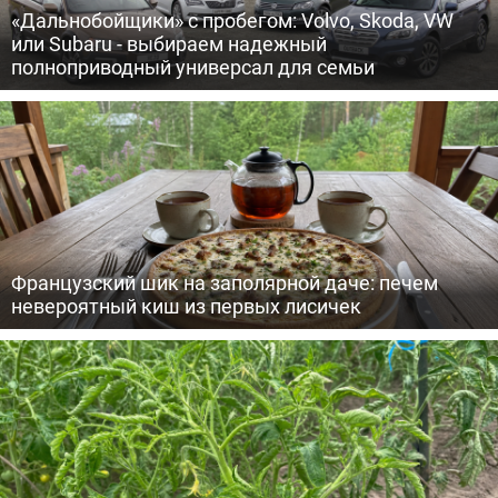
«Дальнобойщики» с пробегом: Volvo, Skoda, VW
или Subaru - выбираем надежный
полноприводный универсал для семьи
Французский шик на заполярной даче: печем
невероятный киш из первых лисичек