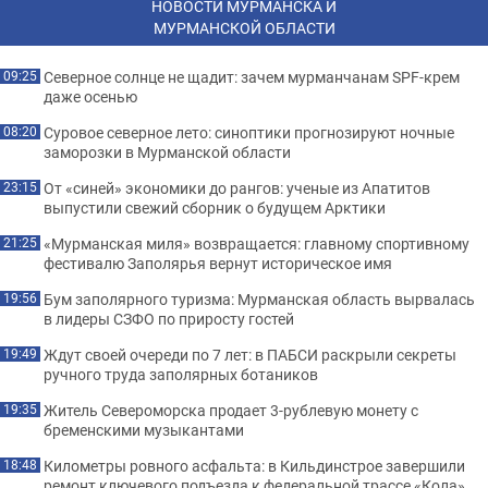
НОВОСТИ МУРМАНСКА И
МУРМАНСКОЙ ОБЛАСТИ
Северное солнце не щадит: зачем мурманчанам SPF-крем
09:25
даже осенью
Суровое северное лето: синоптики прогнозируют ночные
08:20
заморозки в Мурманской области
От «синей» экономики до рангов: ученые из Апатитов
23:15
выпустили свежий сборник о будущем Арктики
«Мурманская миля» возвращается: главному спортивному
21:25
фестивалю Заполярья вернут историческое имя
Бум заполярного туризма: Мурманская область вырвалась
19:56
в лидеры СЗФО по приросту гостей
Ждут своей очереди по 7 лет: в ПАБСИ раскрыли секреты
19:49
ручного труда заполярных ботаников
Житель Североморска продает 3-рублевую монету с
19:35
бременскими музыкантами
Километры ровного асфальта: в Кильдинстрое завершили
18:48
ремонт ключевого подъезда к федеральной трассе «Кола»