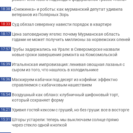
«Снежинка» и роботы: как мурманский депутат удивила
18:38
ветеранов из Полярных Зорь
Суд обязал северянку навести порядок в квартире
18:33
Цена заповедному ягелю: почему Мурманская область
18:17
годами не может получить миллионы за норвежских оленей
Трубы задержались на Урале: в Североморске назвали
17:57
новые сроки завершения ремонта на Комсомольской
Итальянская импровизация: ленивая овощная лазанья с
16:39
сыром из того, что нашлось в холодильнике
Маскируем кабачки под десерт из кофейни: эффектно
16:36
справляемся с кабачковым нашествием
Воздушный как облако: клубничный шифоновый торт,
16:54
который сохраняет форму
Удивил гостей кексом с грушей, но без груши: все в восторге
16:21
Шторы устарели: теперь мы выключаем солнце прямо
15:31
через стекло одной кнопкой