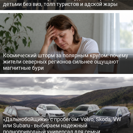
детьми без виз, толп туристов и адской жары
Космический шторм за полярным кругом: почему
жители северных регионов сильнее ощущают
магнитные бури
«Дальнобойщики» с пробегом: Volvo, Skoda, VW
или Subaru - выбираем надежный
полноприводный универсал для семьи