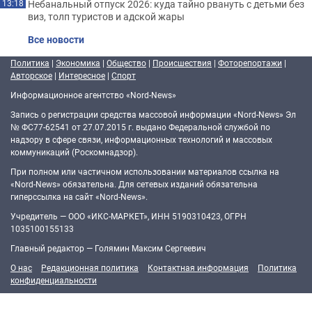
Небанальный отпуск 2026: куда тайно рвануть с детьми без
13:18
виз, толп туристов и адской жары
Все новости
Политика
|
Экономика
|
Общество
|
Происшествия
|
Фоторепортажи
|
Авторское
|
Интересное
|
Спорт
Информационное агентство «Nord-News»
Запись о регистрации средства массовой информации «Nord-News» Эл
№ ФС77-62541 от 27.07.2015 г. выдано Федеральной службой по
надзору в сфере связи, информационных технологий и массовых
коммуникаций (Роскомнадзор).
При полном или частичном использовании материалов ссылка на
«Nord-News» обязательна. Для сетевых изданий обязательна
гиперссылка на сайт «Nord-News».
Учредитель — ООО «ИКС-МАРКЕТ», ИНН 5190310423, ОГРН
1035100155133
Главный редактор — Голямин Максим Сергеевич
О нас
Редакционная политика
Контактная информация
Политика
конфиденциальности