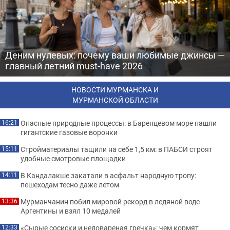
Деним нулевых: почему ваши любимые джинсы —
главный летний must-have 2026
НОВОСТИ МУРМАНСКА И
МУРМАНСКОЙ ОБЛАСТИ
Опасные природные процессы: в Баренцевом море нашли
16:21
гигантские газовые воронки
Стройматериалы тащили на себе 1,5 км: в ПАБСИ строят
15:11
удобные смотровые площадки
В Кандалакше закатали в асфальт народную тропу:
14:11
пешеходам тесно даже летом
Мурманчанин побил мировой рекорд в ледяной воде
13:36
Аргентины и взял 10 медалей
«Сырые сосиски и недовареная гречка»: чем кормят
12:33