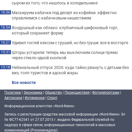
сыром из того, что нашлось в холодильнике
Маскируем кабачки под десерт из кофейни: эффектно
16:36
справляемся с кабачковым нашествием
Воздушный как облако: клубничный шифоновый торт,
16:54
который сохраняет форму
Удивил гостей кексом с грушей, но без груши: все в восторге
16:21
Шторы устарели: теперь мы выключаем солнце прямо
15:31
через стекло одной кнопкой
Небанальный отпуск 2026: куда тайно рвануть с детьми без
13:18
виз, толп туристов и адской жары
Все новости
Политика
|
Экономика
|
Общество
|
Происшествия
|
Фоторепортажи
|
Авторское
|
Интересное
|
Спорт
Информационное агентство «Nord-News»
Запись о регистрации средства массовой информации «Nord-News» Эл
№ ФС77-62541 от 27.07.2015 г. выдано Федеральной службой по
надзору в сфере связи, информационных технологий и массовых
коммуникаций (Роскомнадзор).