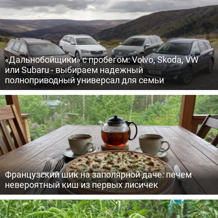
«Дальнобойщики» с пробегом: Volvo, Skoda, VW
или Subaru - выбираем надежный
полноприводный универсал для семьи
Французский шик на заполярной даче: печем
невероятный киш из первых лисичек