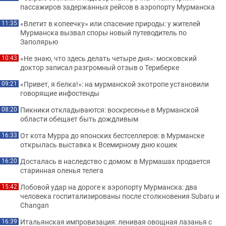
пассажиров задержанных рейсов в аэропорту Мурманска
«Влетит в копеечку» или спасение природы: у жителей
11:35
Мурманска вызвал споры новый путеводитель по
Заполярью
«Не знаю, что здесь делать четыре дня»: московский
10:43
доктор записал разгромный отзыв о Териберке
«Привет, я белка!»: на мурманской экотропе установили
09:21
говорящие инфостенды
Пикники откладываются: воскресенье в Мурманской
08:20
области обещает быть дождливым
От кота Мурра до японских бестселлеров: в Мурманске
16:33
открылась выставка к Всемирному дню кошек
Досталась в наследство с домом: в Мурмашах продается
16:20
старинная оленья телега
Лобовой удар на дороге к аэропорту Мурманска: два
15:42
человека госпитализированы после столкновения Subaru и
Changan
Итальянская импровизация: ленивая овощная лазанья с
16:39