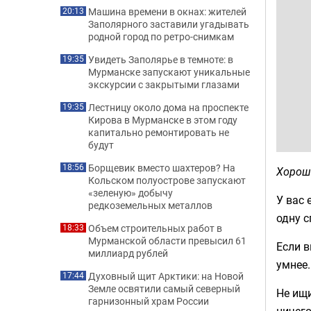
Машина времени в окнах: жителей
20:13
Заполярного заставили угадывать
родной город по ретро-снимкам
Увидеть Заполярье в темноте: в
19:35
Мурманске запускают уникальные
экскурсии с закрытыми глазами
Лестницу около дома на проспекте
19:35
Кирова в Мурманске в этом году
капитально ремонтировать не
будут
Борщевик вместо шахтеров? На
18:56
Хорош
Кольском полуострове запускают
«зеленую» добычу
У вас 
редкоземельных металлов
одну с
Объем строительных работ в
18:33
Мурманской области превысил 61
Если в
миллиард рублей
умнее.
Духовный щит Арктики: на Новой
17:44
Земле освятили самый северный
Не ищи
гарнизонный храм России
ничего