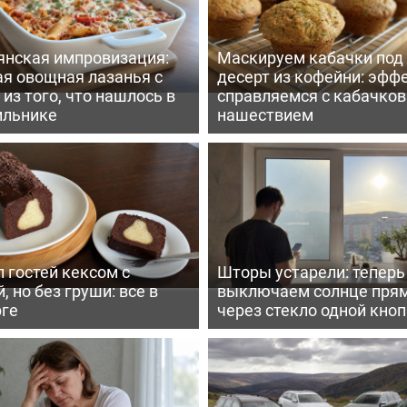
янская импровизация:
Маскируем кабачки под
ая овощная лазанья с
десерт из кофейни: эфф
из того, что нашлось в
справляемся с кабачко
ильнике
нашествием
 гостей кексом с
Шторы устарели: тепер
, но без груши: все в
выключаем солнце пря
рге
через стекло одной кно