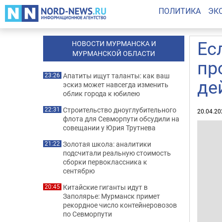
ПОЛИТИКА
ЭК
Ес
НОВОСТИ МУРМАНСКА И
МУРМАНСКОЙ ОБЛАСТИ
пр
Апатиты ищут таланты: как ваш
23:26
де
эскиз может навсегда изменить
облик города к юбилею
Строительство дноуглубительного
22:31
20.04.20
флота для Севморпути обсудили на
совещании у Юрия Трутнева
Золотая школа: аналитики
21:22
подсчитали реальную стоимость
сборки первоклассника к
сентябрю
Китайские гиганты идут в
20:45
Заполярье: Мурманск примет
рекордное число контейнеровозов
по Севморпути