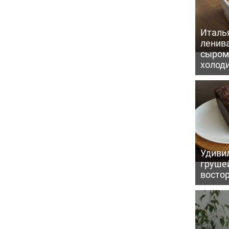
Италь
ленив
сыром 
холод
Удивил
грушей
восто