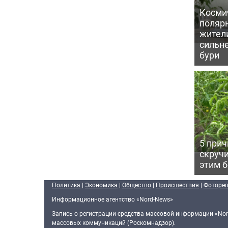
Косми
поляр
жител
сильн
бури
5 прич
скручи
этим 
Политика
|
Экономика
|
Общество
|
Происшествия
|
Фоторе
Информационное агентство «Nord-News»
Запись о регистрации средства массовой информации «Nor
массовых коммуникаций (Роскомнадзор).