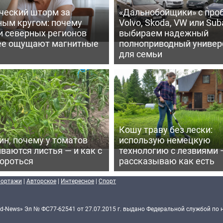
ческий шторм за
«Дальнобойщики» с про
ным кругом: почему
Volvo, Skoda, VW или Suba
и северных регионов
выбираем надежный
ее ощущают магнитные
полноприводный универ
для семьи
Кошу траву без лески:
ин, почему у томатов
использую немецкую
ваются листья — и как с
технологию с лезвиями 
бороться
рассказываю как есть
портажи
|
Авторское
|
Интересное
|
Спорт
d-News» Эл № ФС77-62541 от 27.07.2015 г. выдано Федеральной службой по 