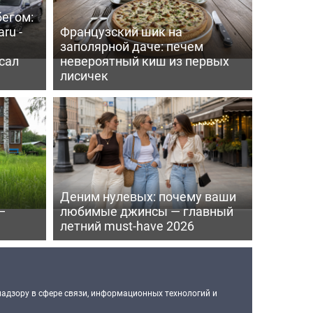
бегом:
ru -
Французский шик на
заполярной даче: печем
сал
невероятный киш из первых
лисичек
Деним нулевых: почему ваши
—
любимые джинсы — главный
летний must-have 2026
надзору в сфере связи, информационных технологий и