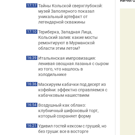
Тайны Кольской сверхглубокой:
17:17
музей Заполярного показал
уникальный артефакт от
легендарной скважины
Териберка, Западная Лица,
17:10
Кольский залив: какие мосты
ремонтируют в Мурманской
области этим летом?
Итальянская импровизация:
16:39
ленивая овощная лазанья с сыром
из того, что нашлось в
холодильнике
Маскируем кабачки под десерт из
16:36
кофейни: эффектно справляемся с
кабачковым нашествием
Воздушный как облако:
16:54
клубничный шифоновый торт,
который сохраняет форму
Удивил гостей кексом с грушей, но
16:21
без груши: все в восторге