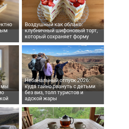
ектно
Воздушный как облако:
вым
клубничный шифоновый торт,
который сохраняет форму
Небанальный отпуск 2026:
ь мы
куда тайно рвануть с детьми
мо
без виз, толп туристов и
пкой
адской жары