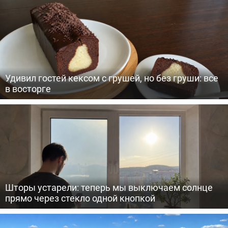
Удивил гостей кексом с грушей, но без груши: все
в восторге
Шторы устарели: теперь мы выключаем солнце
прямо через стекло одной кнопкой