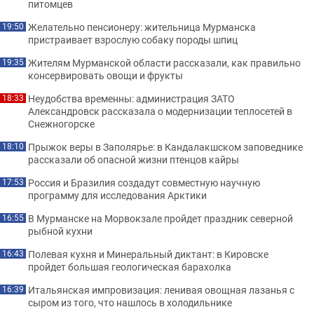
питомцев
Желательно пенсионеру: жительница Мурманска
19:50
пристраивает взрослую собаку породы шпиц
Жителям Мурманской области рассказали, как правильно
19:35
консервировать овощи и фрукты
Неудобства временны: администрация ЗАТО
18:33
Александровск рассказала о модернизации теплосетей в
Снежногорске
Прыжок веры в Заполярье: в Кандалакшском заповеднике
18:10
рассказали об опасной жизни птенцов кайры
Россия и Бразилия создадут совместную научную
17:53
программу для исследования Арктики
В Мурманске на Морвокзале пройдет праздник северной
16:55
рыбной кухни
Полевая кухня и Минеральный диктант: в Кировске
16:43
пройдет большая геологическая барахолка
Итальянская импровизация: ленивая овощная лазанья с
16:39
сыром из того, что нашлось в холодильнике