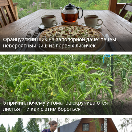
Французский шик на заполярной даче: печем
невероятный киш из первых лисичек
5 причин, почему у томатов скручиваются
листья — и как с этим бороться