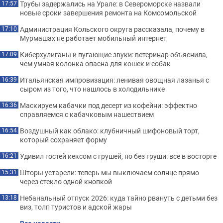
Трубы задержались на Урале: в Североморске назвали
17:57
новые сроки завершения ремонта на Комсомольской
Администрация Кольского округа рассказала, почему в
17:10
Мурмашах не работает мобильный интернет
Киберхулиганы и пугающие звуки: ветеринар объяснила,
17:09
чем умная колонка опасна для кошек и собак
Итальянская импровизация: ленивая овощная лазанья с
16:39
сыром из того, что нашлось в холодильнике
Маскируем кабачки под десерт из кофейни: эффектно
16:36
справляемся с кабачковым нашествием
Воздушный как облако: клубничный шифоновый торт,
16:54
который сохраняет форму
Удивил гостей кексом с грушей, но без груши: все в восторге
16:21
Шторы устарели: теперь мы выключаем солнце прямо
15:31
через стекло одной кнопкой
Небанальный отпуск 2026: куда тайно рвануть с детьми без
13:18
виз, толп туристов и адской жары