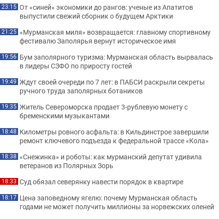
От «синей» экономики до рангов: ученые из Апатитов
23:15
выпустили свежий сборник о будущем Арктики
«Мурманская миля» возвращается: главному спортивному
21:25
фестивалю Заполярья вернут историческое имя
Бум заполярного туризма: Мурманская область вырвалась
19:56
в лидеры СЗФО по приросту гостей
Ждут своей очереди по 7 лет: в ПАБСИ раскрыли секреты
19:49
ручного труда заполярных ботаников
Житель Североморска продает 3-рублевую монету с
19:35
бременскими музыкантами
Километры ровного асфальта: в Кильдинстрое завершили
18:48
ремонт ключевого подъезда к федеральной трассе «Кола»
«Снежинка» и роботы: как мурманский депутат удивила
18:38
ветеранов из Полярных Зорь
Суд обязал северянку навести порядок в квартире
18:33
Цена заповедному ягелю: почему Мурманская область
18:17
годами не может получить миллионы за норвежских оленей