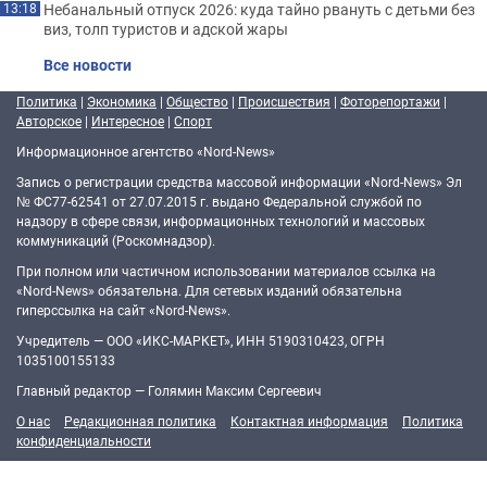
Небанальный отпуск 2026: куда тайно рвануть с детьми без
13:18
виз, толп туристов и адской жары
Все новости
Политика
|
Экономика
|
Общество
|
Происшествия
|
Фоторепортажи
|
Авторское
|
Интересное
|
Спорт
Информационное агентство «Nord-News»
Запись о регистрации средства массовой информации «Nord-News» Эл
№ ФС77-62541 от 27.07.2015 г. выдано Федеральной службой по
надзору в сфере связи, информационных технологий и массовых
коммуникаций (Роскомнадзор).
При полном или частичном использовании материалов ссылка на
«Nord-News» обязательна. Для сетевых изданий обязательна
гиперссылка на сайт «Nord-News».
Учредитель — ООО «ИКС-МАРКЕТ», ИНН 5190310423, ОГРН
1035100155133
Главный редактор — Голямин Максим Сергеевич
О нас
Редакционная политика
Контактная информация
Политика
конфиденциальности