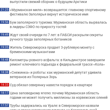
выпустили свежий сборник о будущем Арктики
«Мурманская миля» возвращается: главному спортивному
21:25
фестивалю Заполярья вернут историческое имя
Бум заполярного туризма: Мурманская область вырвалась
19:56
в лидеры СЗФО по приросту гостей
Ждут своей очереди по 7 лет: в ПАБСИ раскрыли секреты
19:49
ручного труда заполярных ботаников
Житель Североморска продает 3-рублевую монету с
19:35
бременскими музыкантами
Километры ровного асфальта: в Кильдинстрое завершили
18:48
ремонт ключевого подъезда к федеральной трассе «Кола»
«Снежинка» и роботы: как мурманский депутат удивила
18:38
ветеранов из Полярных Зорь
Суд обязал северянку навести порядок в квартире
18:33
Цена заповедному ягелю: почему Мурманская область
18:17
годами не может получить миллионы за норвежских оленей
Трубы задержались на Урале: в Североморске назвали
17:57
новые сроки завершения ремонта на Комсомольской