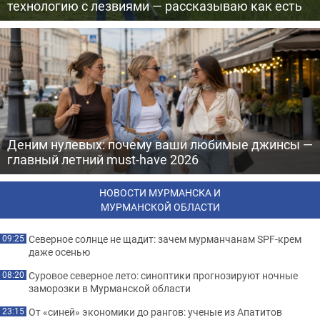
технологию с лезвиями — рассказываю как есть
Деним нулевых: почему ваши любимые джинсы —
главный летний must-have 2026
НОВОСТИ МУРМАНСКА И
МУРМАНСКОЙ ОБЛАСТИ
Северное солнце не щадит: зачем мурманчанам SPF-крем
09:25
даже осенью
Суровое северное лето: синоптики прогнозируют ночные
08:20
заморозки в Мурманской области
От «синей» экономики до рангов: ученые из Апатитов
23:15