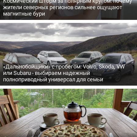
Космический шторм за полярным кругом: почему
жители северных регионов сильнее ощущают
магнитные бури
«Дальнобойщики» с пробегом: Volvo, Skoda, VW
или Subaru - выбираем надежный
полноприводный универсал для семьи