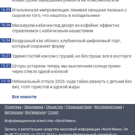
Итальянская импровизация: ленивая овощная лазанья с
16:39
сыром из того, что нашлось в холодильнике
Маскируем кабачки под десерт из кофейни: эффектно
16:36
справляемся с кабачковым нашествием
Воздушный как облако: клубничный шифоновый торт,
16:54
который сохраняет форму
Удивил гостей кексом с грушей, но без груши: все в восторге
16:21
Шторы устарели: теперь мы выключаем солнце прямо
15:31
через стекло одной кнопкой
Небанальный отпуск 2026: куда тайно рвануть с детьми без
13:18
виз, толп туристов и адской жары
Все новости
Политика
|
Экономика
|
Общество
|
Происшествия
|
Фоторепортажи
|
Авторское
|
Интересное
|
Спорт
Информационное агентство «Nord-News»
Запись о регистрации средства массовой информации «Nord-News» Эл
№ ФС77-62541 от 27.07.2015 г. выдано Федеральной службой по