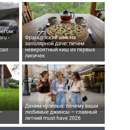
бегом:
ru -
Французский шик на
заполярной даче: печем
сал
невероятный киш из первых
лисичек
Деним нулевых: почему ваши
—
любимые джинсы — главный
летний must-have 2026