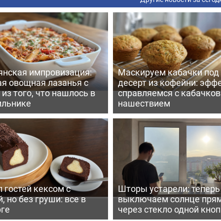
янская импровизация:
Маскируем кабачки под
ая овощная лазанья с
десерт из кофейни: эфф
из того, что нашлось в
справляемся с кабачко
ильнике
нашествием
 гостей кексом с
Шторы устарели: тепер
, но без груши: все в
выключаем солнце пря
рге
через стекло одной кно