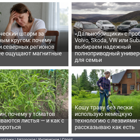
ческий шторм за
«Дальнобойщики» с про
ным кругом: почему
Volvo, Skoda, VW или Suba
и северных регионов
выбираем надежный
ее ощущают магнитные
полноприводный универ
для семьи
Кошу траву без лески:
ин, почему у томатов
использую немецкую
ваются листья — и как с
технологию с лезвиями 
бороться
рассказываю как есть
портажи
|
Авторское
|
Интересное
|
Спорт