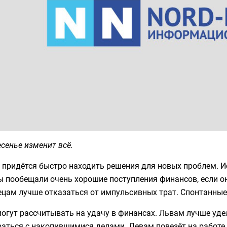
сенье изменит всё.
 придётся быстро находить решения для новых проблем. И
 пообещали очень хорошие поступления финансов, если он
цам лучше отказаться от импульсивных трат. Спонтанные
огут рассчитывать на удачу в финансах. Львам лучше уде
аться с накопившимися делами. Девам повезёт на работе,