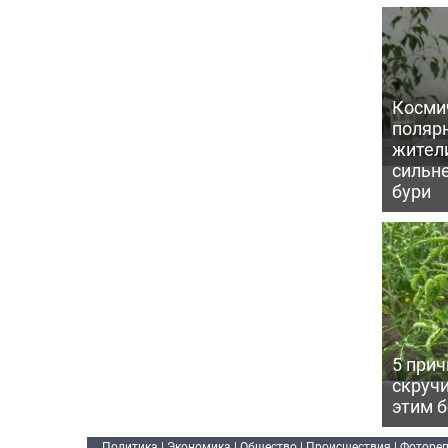
Косми
поляр
жител
сильн
бури
5 прич
скручи
этим 
Политика
|
Экономика
|
Общество
|
Происшествия
|
Фоторе