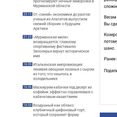
прогнозируют ночные заморозки в
Мурманской области
сложн
От «синей» экономики до рангов:
23:15
Весам
ученые из Апатитов выпустили
Вы сд
свежий сборник о будущем
Арктики
Козеро
«Мурманская миля»
21:25
потому
возвращается: главному
спортивному фестивалю
шанс.
Заполярья вернут историческое
имя
Ранее
Итальянская импровизация:
16:39
ленивая овощная лазанья с сыром
Подели
из того, что нашлось в
холодильнике
Маскируем кабачки под десерт из
16:36
кофейни: эффектно справляемся с
кабачковым нашествием
Воздушный как облако:
16:54
клубничный шифоновый торт,
который сохраняет форму