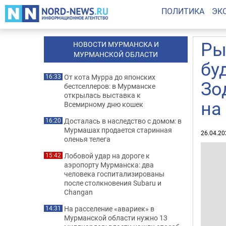
ПОЛИТИКА
ЭК
Ры
НОВОСТИ МУРМАНСКА И
МУРМАНСКОЙ ОБЛАСТИ
бу
От кота Мурра до японских
16:33
Зо
бестселлеров: в Мурманске
открылась выставка к
на
Всемирному дню кошек
Досталась в наследство с домом: в
16:20
Мурмашах продается старинная
26.04.20
оленья телега
Лобовой удар на дороге к
15:42
аэропорту Мурманска: два
человека госпитализированы
после столкновения Subaru и
Changan
На расселение «авариек» в
14:31
Мурманской области нужно 13