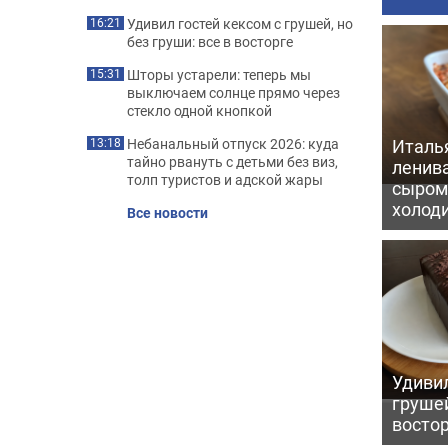
Удивил гостей кексом с грушей, но
16:21
без груши: все в восторге
Шторы устарели: теперь мы
15:31
выключаем солнце прямо через
стекло одной кнопкой
Италь
Небанальный отпуск 2026: куда
13:18
тайно рвануть с детьми без виз,
ленив
толп туристов и адской жары
сыром 
холод
Все новости
Удивил
грушей
восто