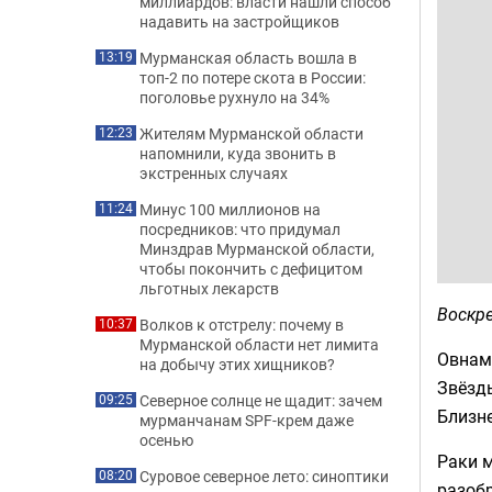
миллиардов: власти нашли способ
надавить на застройщиков
Мурманская область вошла в
13:19
топ-2 по потере скота в России:
поголовье рухнуло на 34%
Жителям Мурманской области
12:23
напомнили, куда звонить в
экстренных случаях
Минус 100 миллионов на
11:24
посредников: что придумал
Минздрав Мурманской области,
чтобы покончить с дефицитом
льготных лекарств
Воскре
Волков к отстрелу: почему в
10:37
Мурманской области нет лимита
Овнам
на добычу этих хищников?
Звёзды
Северное солнце не щадит: зачем
09:25
Близне
мурманчанам SPF-крем даже
осенью
Раки м
Суровое северное лето: синоптики
08:20
разобр