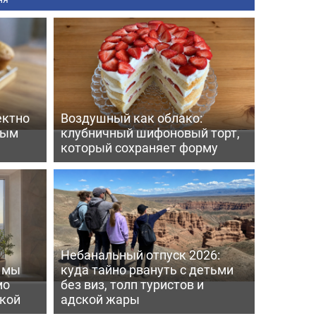
ектно
Воздушный как облако:
вым
клубничный шифоновый торт,
который сохраняет форму
Небанальный отпуск 2026:
ь мы
куда тайно рвануть с детьми
мо
без виз, толп туристов и
пкой
адской жары