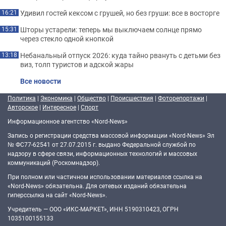
Удивил гостей кексом с грушей, но без груши: все в восторге
16:21
Шторы устарели: теперь мы выключаем солнце прямо
15:31
через стекло одной кнопкой
Небанальный отпуск 2026: куда тайно рвануть с детьми без
13:18
виз, толп туристов и адской жары
Все новости
Политика
|
Экономика
|
Общество
|
Происшествия
|
Фоторепортажи
|
Авторское
|
Интересное
|
Спорт
Информационное агентство «Nord-News»
Запись о регистрации средства массовой информации «Nord-News» Эл
№ ФС77-62541 от 27.07.2015 г. выдано Федеральной службой по
надзору в сфере связи, информационных технологий и массовых
коммуникаций (Роскомнадзор).
При полном или частичном использовании материалов ссылка на
«Nord-News» обязательна. Для сетевых изданий обязательна
гиперссылка на сайт «Nord-News».
Учредитель — ООО «ИКС-МАРКЕТ», ИНН 5190310423, ОГРН
1035100155133