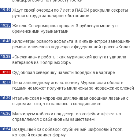
Ждут своей очереди по 7 лет: в ПАБСИ раскрыли секреты
19:49
ручного труда заполярных ботаников
Житель Североморска продает 3-рублевую монету с
19:35
бременскими музыкантами
Километры ровного асфальта: в Кильдинстрое завершили
18:48
ремонт ключевого подъезда к федеральной трассе «Кола»
«Снежинка» и роботы: как мурманский депутат удивила
18:38
ветеранов из Полярных Зорь
Суд обязал северянку навести порядок в квартире
18:33
Цена заповедному ягелю: почему Мурманская область
18:17
годами не может получить миллионы за норвежских оленей
Итальянская импровизация: ленивая овощная лазанья с
16:39
сыром из того, что нашлось в холодильнике
Маскируем кабачки под десерт из кофейни: эффектно
16:36
справляемся с кабачковым нашествием
Воздушный как облако: клубничный шифоновый торт,
16:54
который сохраняет форму