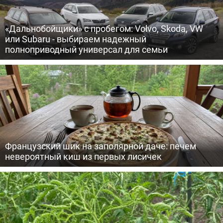
«Дальнобойщики» с пробегом: Volvo, Skoda, VW
или Subaru - выбираем надежный
полноприводный универсал для семьи
Французский шик на заполярной даче: печем
невероятный киш из первых лисичек