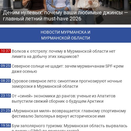
Деним нулевых: почему ваши любимые джинсы —
главный летний must-have 2026
НОВОСТИ МУРМАНСКА И
МУРМАНСКОЙ ОБЛАСТИ
Волков к отстрелу: почему в Мурманской области нет
10:37
лимита на добычу этих хищников?
Северное солнце не щадит: зачем мурманчанам SPF-крем
09:25
даже осенью
Суровое северное лето: синоптики прогнозируют ночные
08:20
заморозки в Мурманской области
От «синей» экономики до рангов: ученые из Апатитов
23:15
выпустили свежий сборник о будущем Арктики
«Мурманская миля» возвращается: главному спортивному
21:25
фестивалю Заполярья вернут историческое имя
Бум заполярного туризма: Мурманская область вырвалась
19:56
в лидеры СЗФО по приросту гостей