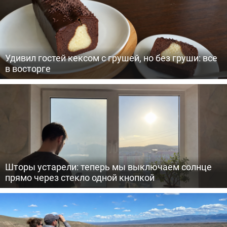
Удивил гостей кексом с грушей, но без груши: все
в восторге
Шторы устарели: теперь мы выключаем солнце
прямо через стекло одной кнопкой