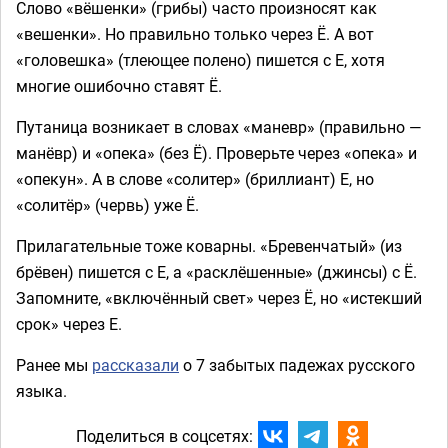
Слово «вёшенки» (грибы) часто произносят как
«вешенки». Но правильно только через Ё. А вот
«головешка» (тлеющее полено) пишется с Е, хотя
многие ошибочно ставят Ё.
Путаница возникает в словах «маневр» (правильно —
манёвр) и «опека» (без Ё). Проверьте через «опека» и
«опекун». А в слове «солитер» (бриллиант) Е, но
«солитёр» (червь) уже Ё.
Прилагательные тоже коварны. «Бревенчатый» (из
брёвен) пишется с Е, а «расклёшенные» (джинсы) с Ё.
Запомните, «включённый свет» через Ё, но «истекший
срок» через Е.
Ранее мы
рассказали
о 7 забытых падежах русского
языка.
Поделиться в соцсетях: