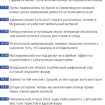
Трубы задержались на Урале: в Североморске назвали
17:57
новые сроки завершения ремонта на Комсомольской
Администрация Кольского округа рассказала, почему в
17:10
Мурмашах не работает мобильный интернет
Киберхулиганы и пугающие звуки: ветеринар объяснила,
17:09
чем умная колонка опасна для кошек и собак
Итальянская импровизация: ленивая овощная лазанья с
16:39
сыром из того, что нашлось в холодильнике
Маскируем кабачки под десерт из кофейни: эффектно
16:36
справляемся с кабачковым нашествием
Воздушный как облако: клубничный шифоновый торт,
16:54
который сохраняет форму
Удивил гостей кексом с грушей, но без груши: все в восторге
16:21
Шторы устарели: теперь мы выключаем солнце прямо
15:31
через стекло одной кнопкой
Небанальный отпуск 2026: куда тайно рвануть с детьми без
13:18
виз, толп туристов и адской жары