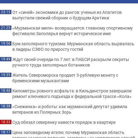
От «синей» экономики до рангов: ученые из Апатитов
23:15
выпустили свежий сборник о будущем Арктики
«Мурманская миля» возвращается: главному спортивному
21:25
фестивалю Заполярья вернут историческое имя
Бум заполярного туризма: Мурманская область вырвалась
19:56
в лидеры СЗФО по приросту гостей
Ждут своей очереди по 7 лет: в ПАБСИ раскрыли секреты
19:49
ручного труда заполярных ботаников
Житель Североморска продает 3-рублевую монету с
19:35
бременскими музыкантами
Километры ровного асфальта: в Кильдинстрое завершили
18:48
ремонт ключевого подъезда к федеральной трассе «Кола»
«Снежинка» и роботы: как мурманский депутат удивила
18:38
ветеранов из Полярных Зорь
Суд обязал северянку навести порядок в квартире
18:33
Цена заповедному ягелю: почему Мурманская область
18:17
годами не может получить миллионы за норвежских оленей