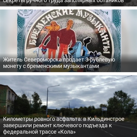
секреты ручного труда заполярных ботаников
Житель Североморска продает 3-рублевую
монету с бременскими музыкантами
Километры ровного асфальта: в Кильдинстрое
завершили ремонт ключевого подъезда к
федеральной трассе «Кола»