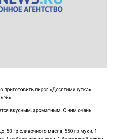
но приготовить пирог «Десятиминутка».
ьей».
ается вкусным, ароматным. С ним очень
о, 50 гр сливочного масла, 550 гр муки, 1
, 1 чайная ложка соли, 1 болгарский перец,