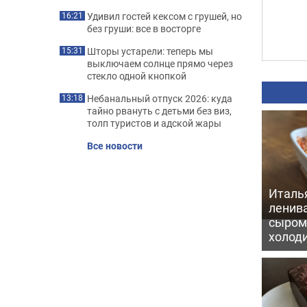
Удивил гостей кексом с грушей, но
16:21
без груши: все в восторге
Шторы устарели: теперь мы
15:31
выключаем солнце прямо через
стекло одной кнопкой
Небанальный отпуск 2026: куда
13:18
тайно рвануть с детьми без виз,
толп туристов и адской жары
Все новости
Италь
ленив
сыром 
холод