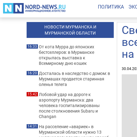
ПОЛИТИКА
ЭК
Св
НОВОСТИ МУРМАНСКА И
МУРМАНСКОЙ ОБЛАСТИ
вс
От кота Мурра до японских
16:33
на
бестселлеров: в Мурманске
открылась выставка к
Всемирному дню кошек
30.04.20
Досталась в наследство с домом: в
16:20
Мурмашах продается старинная
оленья телега
Лобовой удар на дороге к
15:42
аэропорту Мурманска: два
человека госпитализированы
после столкновения Subaru и
Changan
На расселение «авариек» в
14:31
Мурманской области нужно 13