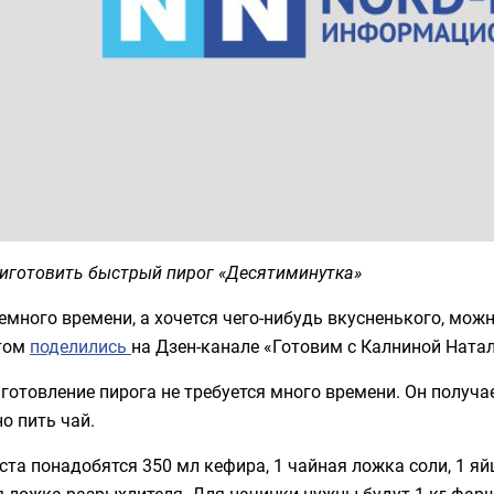
риготовить быстрый пирог «Десятиминутка»
емного времени, а хочется чего-нибудь вкусненького, мож
том
поделились
на Дзен-канале «Готовим с Калниной Натал
готовление пирога не требуется много времени. Он получ
о пить чай.
ста понадобятся 350 мл кефира, 1 чайная ложка соли, 1 яйц
 ложка разрыхлителя. Для начинки нужны будут 1 кг фарша