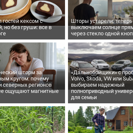
 гостей кексом с
Шторы устарели: тепер
, но без груши: все в
выключаем солнце пря
рге
через стекло одной кно
ческий шторм за
«Дальнобойщики» с про
ным кругом: почему
Volvo, Skoda, VW или Suba
и северных регионов
выбираем надежный
ее ощущают магнитные
полноприводный универ
для семьи