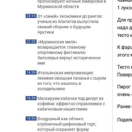
прогнозируют ночные заморозки в
Мурманской области
1 луко
От «синей» экономики до рангов:
23:15
Для п
ученые из Апатитов выпустили
свежий сборник о будущем
надо д
Арктики
тесто 
«Мурманская миля»
21:25
К фарш
возвращается: главному
спортивному фестивалю
этого 
Заполярья вернут историческое
имя
Тесто 
Итальянская импровизация:
16:39
Поверх
ленивая овощная лазанья с сыром
из того, что нашлось в
Пирог 
холодильнике
очень
Маскируем кабачки под десерт из
16:36
кофейни: эффектно справляемся с
Ранее
кабачковым нашествием
Воздушный как облако:
16:54
Подели
клубничный шифоновый торт,
который сохраняет форму