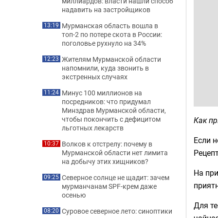
миллиардов: власти нашли способ
надавить на застройщиков
Мурманская область вошла в
13:19
топ-2 по потере скота в России:
поголовье рухнуло на 34%
Жителям Мурманской области
12:23
напомнили, куда звонить в
экстренных случаях
Минус 100 миллионов на
11:24
посредников: что придумал
Минздрав Мурманской области,
чтобы покончить с дефицитом
Как п
льготных лекарств
Если н
Волков к отстрелу: почему в
10:37
Рецеп
Мурманской области нет лимита
на добычу этих хищников?
На при
Северное солнце не щадит: зачем
09:25
приятн
мурманчанам SPF-крем даже
осенью
Для те
Суровое северное лето: синоптики
08:20
чайная