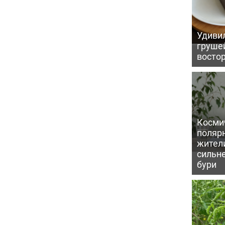
Удивил
грушей
восто
Косми
поляр
жител
сильн
бури