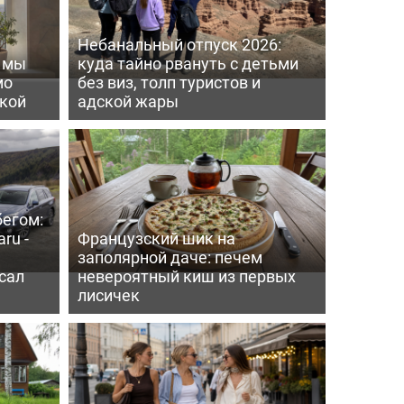
Небанальный отпуск 2026:
ь мы
куда тайно рвануть с детьми
мо
без виз, толп туристов и
пкой
адской жары
бегом:
ru -
Французский шик на
заполярной даче: печем
сал
невероятный киш из первых
лисичек