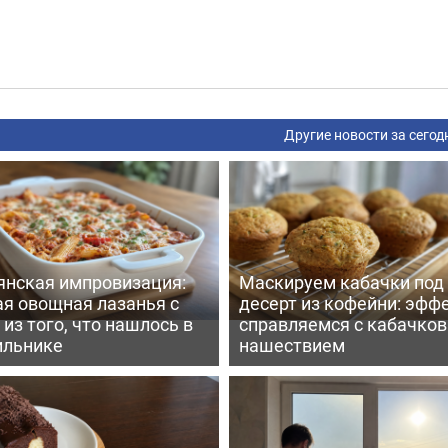
Другие новости за сегод
янская импровизация:
Маскируем кабачки под
ая овощная лазанья с
десерт из кофейни: эфф
из того, что нашлось в
справляемся с кабачко
ильнике
нашествием