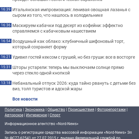
Итальянская импровизация: ленивая овощная лазанья с
16:39
сыром из того, что нашлось в холодильнике
Маскируем кабачки под десерт из кофейни: эффектно
16:36
справляемся с кабачковым нашествием
Воздушный как облако: клубничный шифоновый торт,
16:54
который сохраняет форму
Удивил гостей кексом с грушей, но без груши: все в восторге
16:21
Шторы устарели: теперь мы выключаем солнце прямо
15:31
через стекло одной кнопкой
Небанальный отпуск 2026: куда тайно рвануть с детьми без
13:18
виз, толп туристов и адской жары
Все новости
Политика
|
Экономика
|
Общество
|
Происшествия
|
Фоторепортажи
|
Авторское
|
Интересное
|
Спорт
Информационное агентство «Nord-News»
Запись о регистрации средства массовой информации «Nord-News» Эл
№ ФС77-62541 от 27.07.2015 г. выдано Федеральной службой по