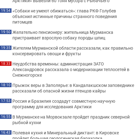
Арктики» вывезли 60 тонн мусора с Рыбачьего
«Собаки не умеют обижаться»: глава РКФ Голубев
19:54
объяснил истинные причины странного поведения
питомцев
Желательно пенсионеру: жительница Мурманска
19:50
пристраивает взрослую собаку породы шпиц
Жителям Мурманской области рассказали, как правильно
19:35
консервировать овощи и фрукты
Неудобства временны: администрация ЗАТО
18:33
Александровск рассказала о модернизации теплосетей в
Снежногорске
Прыжок веры в Заполярье: в Кандалакшском заповеднике
18:10
рассказали об опасной жизни птенцов кайры
Россия и Бразилия создадут совместную научную
17:53
программу для исследования Арктики
В Мурманске на Морвокзале пройдет праздник северной
16:55
рыбной кухни
Полевая кухня и Минеральный диктант: в Кировске
16:43
пройдет большая геологическая барахолка