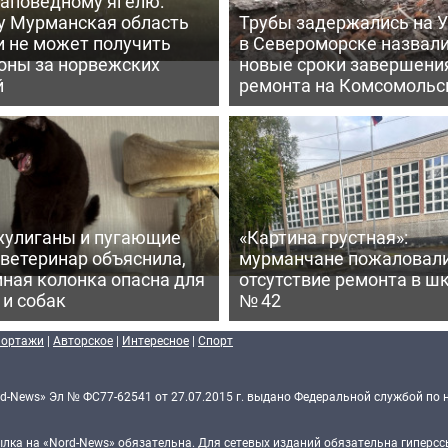
заповедному ягелю:
у Мурманская область
Трубы задержались на У
и не может получить
в Североморске назвал
оны за норвежских
новые сроки завершени
й
ремонта на Комсомольс
хулиганы и пугающие
«Картина грустная»:
 ветеринар объяснила,
мурманчане пожаловали
ная колонка опасна для
отсутствие ремонта в ш
 и собак
№ 42
портажи
|
Авторское
|
Интересное
|
Спорт
d-News» Эл № ФС77-62541 от 27.07.2015 г. выдано Федеральной службой по 
ка на «Nord-News» обязательна. Для сетевых изданий обязательна гиперссы