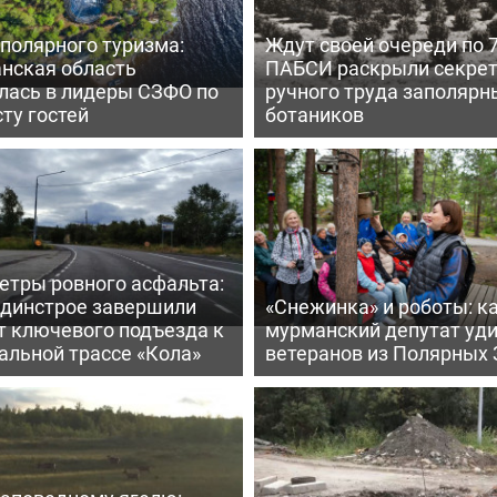
полярного туризма:
Ждут своей очереди по 7
нская область
ПАБСИ раскрыли секре
лась в лидеры СЗФО по
ручного труда заполярн
ту гостей
ботаников
етры ровного асфальта:
ьдинстрое завершили
«Снежинка» и роботы: к
т ключевого подъезда к
мурманский депутат уд
альной трассе «Кола»
ветеранов из Полярных 