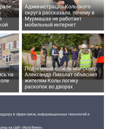
рале:
Администрация Кольского
и
округа рассказала, почему в
я
Мурмашах не работает
кой
мобильный интернет
Подземный кабель или сквер:
сь на
Александр Лихолат объяснил
коле
жителям Колы логику
раскопок во дворах
надзору в сфере связи, информационных технологий и
лка на сайт «Nord-News».