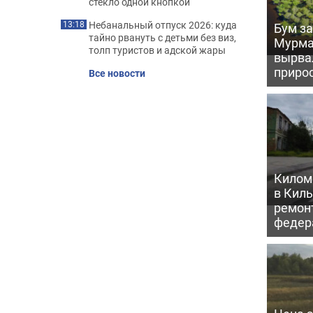
стекло одной кнопкой
Небанальный отпуск 2026: куда
13:18
Бум за
тайно рвануть с детьми без виз,
Мурма
толп туристов и адской жары
вырва
прирос
Все новости
Килом
в Кил
ремон
федер