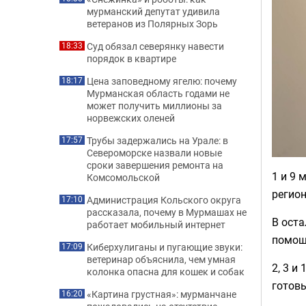
мурманский депутат удивила
ветеранов из Полярных Зорь
Суд обязал северянку навести
18:33
порядок в квартире
Цена заповедному ягелю: почему
18:17
Мурманская область годами не
может получить миллионы за
норвежских оленей
Трубы задержались на Урале: в
17:57
Североморске назвали новые
сроки завершения ремонта на
1 и 9
Комсомольской
регио
Администрация Кольского округа
17:10
рассказала, почему в Мурмашах не
В оста
работает мобильный интернет
помощ
Киберхулиганы и пугающие звуки:
17:09
ветеринар объяснила, чем умная
2, 3 и
колонка опасна для кошек и собак
готовы
«Картина грустная»: мурманчане
16:20