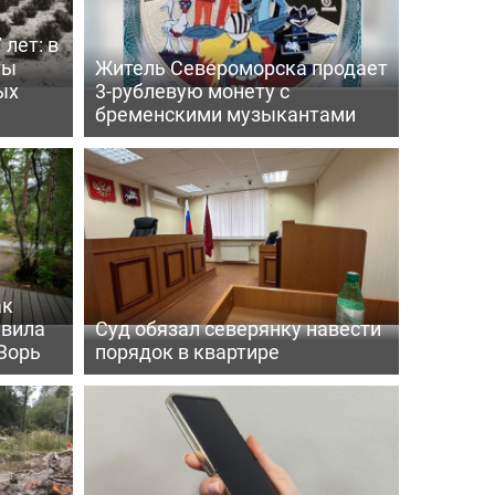
 лет: в
ты
Житель Североморска продает
ых
3-рублевую монету с
бременскими музыкантами
ак
ивила
Суд обязал северянку навести
Зорь
порядок в квартире