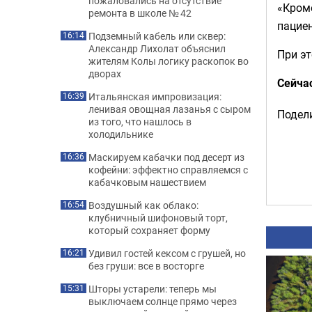
пожаловались на отсутствие
«Кроме
ремонта в школе № 42
пациен
Подземный кабель или сквер:
16:14
Александр Лихолат объяснил
При э
жителям Колы логику раскопок во
дворах
Сейча
Итальянская импровизация:
16:39
ленивая овощная лазанья с сыром
Подели
из того, что нашлось в
холодильнике
Маскируем кабачки под десерт из
16:36
кофейни: эффектно справляемся с
кабачковым нашествием
Воздушный как облако:
16:54
клубничный шифоновый торт,
который сохраняет форму
Удивил гостей кексом с грушей, но
16:21
без груши: все в восторге
Шторы устарели: теперь мы
15:31
выключаем солнце прямо через