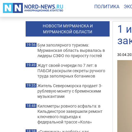
ПОЛИТИКА
ЭК
1 
НОВОСТИ МУРМАНСКА И
МУРМАНСКОЙ ОБЛАСТИ
за
Бум заполярного туризма:
19:56
Мурманская область вырвалась в
30.04.20
лидеры СЗФО по приросту гостей
Ждут своей очереди по 7 лет: в
19:49
ПАБСИ раскрыли секреты ручного
труда заполярных ботаников
Житель Североморска продает 3-
19:35
рублевую монету с бременскими
музыкантами
Километры ровного асфальта: в
18:48
Кильдинстрое завершили ремонт
ключевого подъезда к
федеральной трассе «Кола»
«Снежинка» и роботы: как
18:38