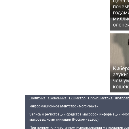
Цена 
почем
годам
милли
олене
Кибер
звуки:
чем ум
кошек
Политика
|
Экономика
|
Общество
|
Происшествия
|
Фоторе
Информационное агентство «Nord-News»
Запись о регистрации средства массовой информации «Nor
массовых коммуникаций (Роскомнадзор).
При полном или частичном использовании материалов ссыл