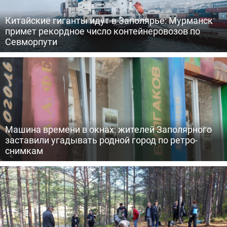
Китайские гиганты идут в Заполярье: Мурманск
примет рекордное число контейнеровозов по
Севморпути
Машина времени в окнах: жителей Заполярного
заставили угадывать родной город по ретро-
снимкам