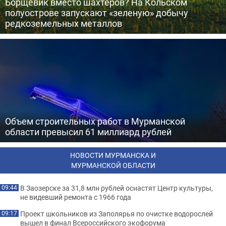
Борщевик вместо шахтеров? На Кольском
полуострове запускают «зеленую» добычу
редкоземельных металлов
Объем строительных работ в Мурманской
области превысил 61 миллиард рублей
НОВОСТИ МУРМАНСКА И
МУРМАНСКОЙ ОБЛАСТИ
В Заозерске за 31,8 млн рублей оснастят Центр культуры,
09:44
не видевший ремонта с 1966 года
Проект школьников из Заполярья по очистке водорослей
09:17
вышел в финал Всероссийского экофорума