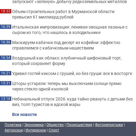
запускают «зеленую» добычу редкоземельных металлов
Объем строительных работ в Мурманской области
18:33
превысил 61 миллиард рублей
Итальянская импровизация: ленивая овощная лазанья с
16:39
сыром из того, что нашлось в холодильнике
Маскируем кабачки под десерт из кофейни: эффектно
16:36
справляемся с кабачковым нашествием
Воздушный как облако: клубничный шифоновый торт,
16:54
который сохраняет форму
Удивил гостей кексом с грушей, но без груши: все в восторге
16:21
Шторы устарели: теперь мы выключаем солнце прямо
15:31
через стекло одной кнопкой
Небанальный отпуск 2026: куда тайно рвануть с детьми без
13:18
виз, толп туристов и адской жары
Все новости
Политика
|
Экономика
|
Общество
|
Происшествия
|
Фоторепортажи
|
Авторское
|
Интересное
|
Спорт