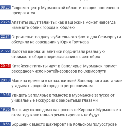
Гидрометцентр Мурманской области: осадки постепенно
08:20
прекратятся
Апатиты ищут таланты: как ваш эскиз может навсегда
23:26
изменить облик города к юбилею
Строительство дноуглубительного флота для Севморпути
22:31
обсудили на совещании у Юрия Трутнева
Золотая школа: аналитики подсчитали реальную
21:22
стоимость сборки первоклассника к сентябрю
Китайские гиганты идут в Заполярье: Мурманск примет
20:45
рекордное число контейнеровозов по Севморпути
Машина времени в окнах: жителей Заполярного заставили
20:13
угадывать родной город по ретро-снимкам
Увидеть Заполярье в темноте: в Мурманске запускают
19:35
уникальные экскурсии с закрытыми глазами
Лестницу около дома на проспекте Кирова в Мурманске в
19:35
этом году капитально ремонтировать не будут
Борщевик вместо шахтеров? На Кольском полуострове
18:56