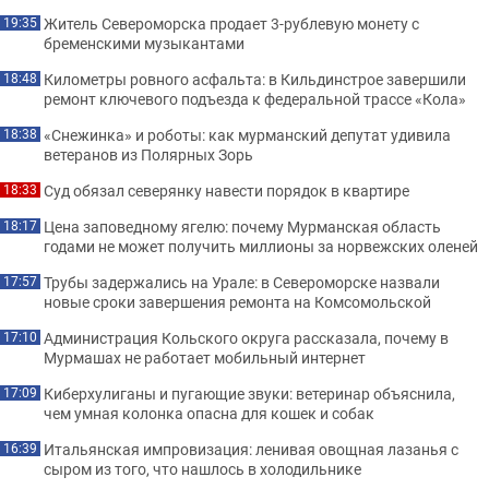
Житель Североморска продает 3-рублевую монету с
19:35
бременскими музыкантами
Километры ровного асфальта: в Кильдинстрое завершили
18:48
ремонт ключевого подъезда к федеральной трассе «Кола»
«Снежинка» и роботы: как мурманский депутат удивила
18:38
ветеранов из Полярных Зорь
Суд обязал северянку навести порядок в квартире
18:33
Цена заповедному ягелю: почему Мурманская область
18:17
годами не может получить миллионы за норвежских оленей
Трубы задержались на Урале: в Североморске назвали
17:57
новые сроки завершения ремонта на Комсомольской
Администрация Кольского округа рассказала, почему в
17:10
Мурмашах не работает мобильный интернет
Киберхулиганы и пугающие звуки: ветеринар объяснила,
17:09
чем умная колонка опасна для кошек и собак
Итальянская импровизация: ленивая овощная лазанья с
16:39
сыром из того, что нашлось в холодильнике