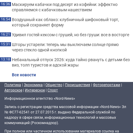
Маскируем кабачки под десерт из кофейни: эффектно
16:36
справляемся с кабачковым нашествием
Воздушный как облако: клубничный шифоновый торт,
16:54
который сохраняет форму
Удивил гостей кексом с грушей, но без груши: все в восторге
16:21
Шторы устарели: теперь мы выключаем солнце прямо
15:31
через стекло одной кнопкой
Небанальный отпуск 2026: куда тайно рвануть с детьми без
13:18
виз, толп туристов и адской жары
Все новости
Политика
|
Экономика
|
Общество
|
Происшествия
|
Фоторепортажи
|
Авторское
|
Интересное
|
Спорт
Информационное агентство «Nord-News»
Запись о регистрации средства массовой информации «Nord-News» Эл
№ ФС77-62541 от 27.07.2015 г. выдано Федеральной службой по
надзору в сфере связи, информационных технологий и массовых
коммуникаций (Роскомнадзор).
При полном или частичном использовании материалов ссылка на