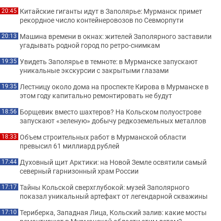
Китайские гиганты идут в Заполярье: Мурманск примет
20:45
рекордное число контейнеровозов по Севморпути
Машина времени в окнах: жителей Заполярного заставили
20:13
угадывать родной город по ретро-снимкам
Увидеть Заполярье в темноте: в Мурманске запускают
19:35
уникальные экскурсии с закрытыми глазами
Лестницу около дома на проспекте Кирова в Мурманске в
19:35
этом году капитально ремонтировать не будут
Борщевик вместо шахтеров? На Кольском полуострове
18:56
запускают «зеленую» добычу редкоземельных металлов
Объем строительных работ в Мурманской области
18:33
превысил 61 миллиард рублей
Духовный щит Арктики: на Новой Земле освятили самый
17:44
северный гарнизонный храм России
Тайны Кольской сверхглубокой: музей Заполярного
17:17
показал уникальный артефакт от легендарной скважины
Териберка, Западная Лица, Кольский залив: какие мосты
17:10