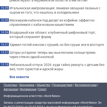
ремонтируют в Мурманской области этим летом?
Итальянская импровизация: ленивая овощная лазанья с
16:39
сыром из того, что нашлось в холодильнике
Маскируем кабачки под десерт из кофейни: эффектно
16:36
справляемся с кабачковым нашествием
Воздушный как облако: клубничный шифоновый торт,
16:54
который сохраняет форму
Удивил гостей кексом с грушей, но без груши: все в восторге
16:21
Шторы устарели: теперь мы выключаем солнце прямо
15:31
через стекло одной кнопкой
Небанальный отпуск 2026: куда тайно рвануть с детьми без
13:18
виз, толп туристов и адской жары
Все новости
Политика
|
Экономика
|
Общество
|
Происшествия
|
Фоторепортажи
|
Авторское
|
Интересное
|
Спорт
Информационное агентство «Nord-News»
Запись о регистрации средства массовой информации «Nord-News» Эл
№ ФС77-62541 от 27.07.2015 г. выдано Федеральной службой по