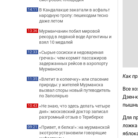
В Кандалакше закатали в асфальт
14:11
народную тропу: пешеходам тесно
даже летом
Мурманчанин побил мировой
13:36
рекорд в ледяной воде Аргентины и
взял 10 медалей
«Сырые сосиски и недовареная
12:33
гречка»: чем кормят пассажиров
задержанных рейсов в аэропорту
Мурманска
Как п
«Влетит в копеечку» или спасение
11:35
природы: у жителей Мурманска
Все хо
вызвал споры новый путеводитель
по Заполярью
Дзен-
пышны
«Не знаю, что здесь делать четыре
10:43
дня»: московский доктор записал
Для пр
разгромный отзыв о Териберке
ложка 
«Привет, я белка!»: на мурманской
09:21
экотропе установили говорящие
яблока