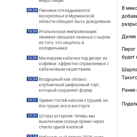
инфостенды
В микс
Пикники откладываются:
08:20
добави
воскресенье в Мурманской
области обещает быть дождливым
разры
Итальянская импровизация:
16:39
Далее 
ленивая овощная лазанья с сыром
из того, что нашлось в
холодильнике
Пирог 
будет 
Маскируем кабачки под десерт из
16:36
кофейни: эффектно справляемся с
Шарло
кабачковым нашествием
Такого
Воздушный как облако:
16:54
клубничный шифоновый торт,
Ранее
который сохраняет форму
Удивил гостей кексом с грушей, но
16:21
Подели
без груши: все в восторге
Шторы устарели: теперь мы
15:31
выключаем солнце прямо через
стекло одной кнопкой
Небанальный отпуск 2026: куда
13:18