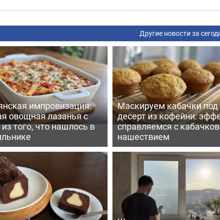
Другие новости за сегод
янская импровизация:
Маскируем кабачки под
ая овощная лазанья с
десерт из кофейни: эфф
из того, что нашлось в
справляемся с кабачко
ильнике
нашествием