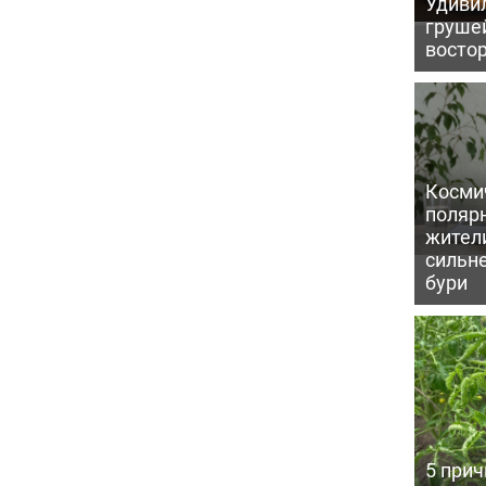
Удивил
грушей
восто
Косми
поляр
жител
сильн
бури
5 прич