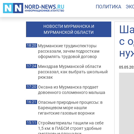
ПОЛИТИКА
ЭК
Ша
НОВОСТИ МУРМАНСКА И
МУРМАНСКОЙ ОБЛАСТИ
с 
Мурманские трудинспекторы
18:20
ну
рассказали, зачем подросткам
оформлять трудовой договор
Минздрав Мурманской области
17:24
05.05.20
рассказал, как выбрать школьный
рюкзак
Оксана из Мурманска продает
17:20
довоенного соломенного малыша
Опасные природные процессы: в
16:21
Баренцевом море нашли
гигантские газовые воронки
Стройматериалы тащили на себе
15:11
1,5 км: в ПАБСИ строят удобные
смотровые площадки