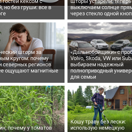
 гостей кексом с
Шторы устарели: тепер
, но без груши: все в
выключаем солнце пря
рге
через стекло одной кно
ческий шторм за
«Дальнобойщики» с про
ным кругом: почему
Volvo, Skoda, VW или Suba
и северных регионов
выбираем надежный
ее ощущают магнитные
полноприводный универ
для семьи
Кошу траву без лески:
ин, почему у томатов
использую немецкую