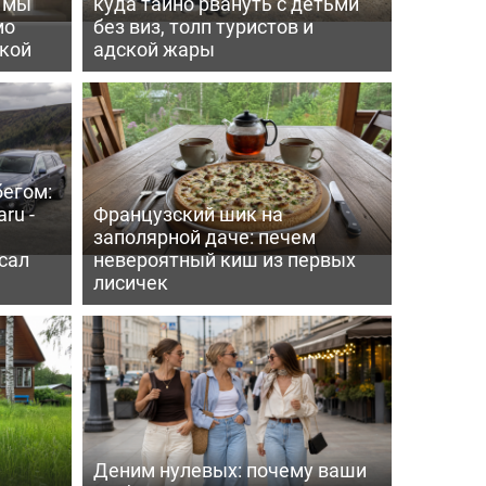
ь мы
куда тайно рвануть с детьми
мо
без виз, толп туристов и
пкой
адской жары
бегом:
ru -
Французский шик на
заполярной даче: печем
сал
невероятный киш из первых
лисичек
Деним нулевых: почему ваши