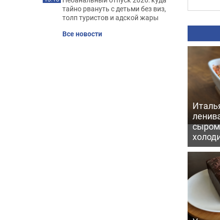
тайно рвануть с детьми без виз,
толп туристов и адской жары
Все новости
Италь
ленив
сыром 
холод