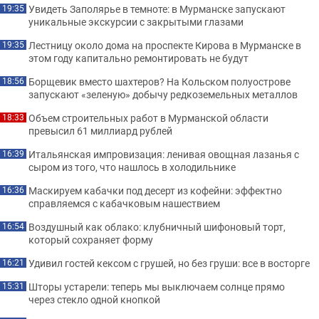
Увидеть Заполярье в темноте: в Мурманске запускают
19:35
уникальные экскурсии с закрытыми глазами
Лестницу около дома на проспекте Кирова в Мурманске в
19:35
этом году капитально ремонтировать не будут
Борщевик вместо шахтеров? На Кольском полуострове
18:56
запускают «зеленую» добычу редкоземельных металлов
Объем строительных работ в Мурманской области
18:33
превысил 61 миллиард рублей
Итальянская импровизация: ленивая овощная лазанья с
16:39
сыром из того, что нашлось в холодильнике
Маскируем кабачки под десерт из кофейни: эффектно
16:36
справляемся с кабачковым нашествием
Воздушный как облако: клубничный шифоновый торт,
16:54
который сохраняет форму
Удивил гостей кексом с грушей, но без груши: все в восторге
16:21
Шторы устарели: теперь мы выключаем солнце прямо
15:31
через стекло одной кнопкой