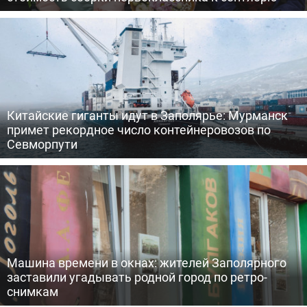
Китайские гиганты идут в Заполярье: Мурманск
примет рекордное число контейнеровозов по
Севморпути
Машина времени в окнах: жителей Заполярного
заставили угадывать родной город по ретро-
снимкам