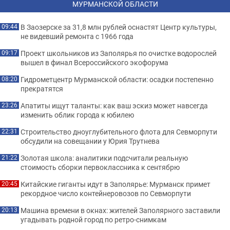
МУРМАНСКОЙ ОБЛАСТИ
В Заозерске за 31,8 млн рублей оснастят Центр культуры,
09:44
не видевший ремонта с 1966 года
Проект школьников из Заполярья по очистке водорослей
09:17
вышел в финал Всероссийского экофорума
Гидрометцентр Мурманской области: осадки постепенно
08:20
прекратятся
Апатиты ищут таланты: как ваш эскиз может навсегда
23:26
изменить облик города к юбилею
Строительство дноуглубительного флота для Севморпути
22:31
обсудили на совещании у Юрия Трутнева
Золотая школа: аналитики подсчитали реальную
21:22
стоимость сборки первоклассника к сентябрю
Китайские гиганты идут в Заполярье: Мурманск примет
20:45
рекордное число контейнеровозов по Севморпути
Машина времени в окнах: жителей Заполярного заставили
20:13
угадывать родной город по ретро-снимкам