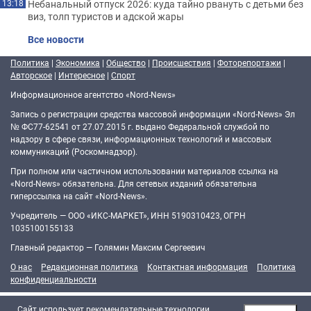
Небанальный отпуск 2026: куда тайно рвануть с детьми без
13:18
виз, толп туристов и адской жары
Все новости
Политика
|
Экономика
|
Общество
|
Происшествия
|
Фоторепортажи
|
Авторское
|
Интересное
|
Спорт
Информационное агентство «Nord-News»
Запись о регистрации средства массовой информации «Nord-News» Эл
№ ФС77-62541 от 27.07.2015 г. выдано Федеральной службой по
надзору в сфере связи, информационных технологий и массовых
коммуникаций (Роскомнадзор).
При полном или частичном использовании материалов ссылка на
«Nord-News» обязательна. Для сетевых изданий обязательна
гиперссылка на сайт «Nord-News».
Учредитель — ООО «ИКС-МАРКЕТ», ИНН 5190310423, ОГРН
1035100155133
Главный редактор — Голямин Максим Сергеевич
О нас
Редакционная политика
Контактная информация
Политика
конфиденциальности
Cайт использует рекомендательные технологии.