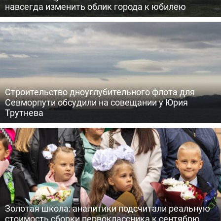
навсегда изменить облик города к юбилею
Строительство дноуглубительного флота для
Севморпути обсудили на совещании у Юрия
Трутнева
Золотая школа: аналитики подсчитали реальную
стоимость сборки первоклассника к сентябрю