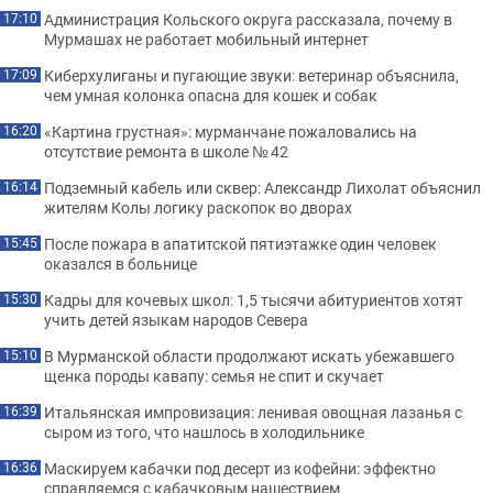
Администрация Кольского округа рассказала, почему в
17:10
Мурмашах не работает мобильный интернет
Киберхулиганы и пугающие звуки: ветеринар объяснила,
17:09
чем умная колонка опасна для кошек и собак
«Картина грустная»: мурманчане пожаловались на
16:20
отсутствие ремонта в школе № 42
Подземный кабель или сквер: Александр Лихолат объяснил
16:14
жителям Колы логику раскопок во дворах
После пожара в апатитской пятиэтажке один человек
15:45
оказался в больнице
Кадры для кочевых школ: 1,5 тысячи абитуриентов хотят
15:30
учить детей языкам народов Севера
В Мурманской области продолжают искать убежавшего
15:10
щенка породы кавапу: семья не спит и скучает
Итальянская импровизация: ленивая овощная лазанья с
16:39
сыром из того, что нашлось в холодильнике
Маскируем кабачки под десерт из кофейни: эффектно
16:36
справляемся с кабачковым нашествием