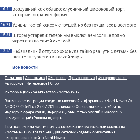
Воздушный как облако: клубничный шифоновый торт,
16:54
который сохраняет форму
Удивил гостей кексом с грушей, но без груши: все в восторге
16:21
Шторы устарели: теперь мы выключаем солнце прямо
15:31
через стекло одной кнопкой
Небанальный отпуск 2026: куда тайно рвануть с детьми без
13:18
виз, толп туристов и адской жары
Все новости
Политика
|
Экономика
|
Общество
|
Происшествия
|
Фоторепортажи
|
Авторское
|
Интересное
|
Спорт
Информационное агентство «Nord-News»
Запись о регистрации средства массовой информации «Nord-News» Эл
№ ФС77-62541 от 27.07.2015 г. выдано Федеральной службой по
надзору в сфере связи, информационных технологий и массовых
коммуникаций (Роскомнадзор).
При полном или частичном использовании материалов ссылка на
«Nord-News» обязательна. Для сетевых изданий обязательна
гиперссылка на сайт «Nord-News».