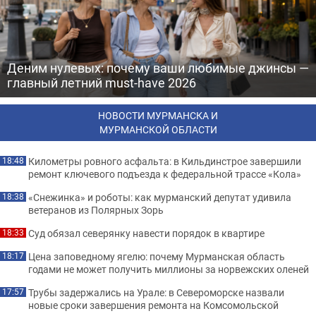
Деним нулевых: почему ваши любимые джинсы —
главный летний must-have 2026
НОВОСТИ МУРМАНСКА И
МУРМАНСКОЙ ОБЛАСТИ
Километры ровного асфальта: в Кильдинстрое завершили
18:48
ремонт ключевого подъезда к федеральной трассе «Кола»
«Снежинка» и роботы: как мурманский депутат удивила
18:38
ветеранов из Полярных Зорь
Суд обязал северянку навести порядок в квартире
18:33
Цена заповедному ягелю: почему Мурманская область
18:17
годами не может получить миллионы за норвежских оленей
Трубы задержались на Урале: в Североморске назвали
17:57
новые сроки завершения ремонта на Комсомольской