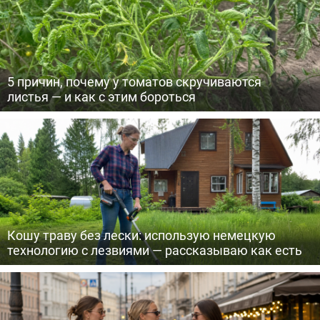
5 причин, почему у томатов скручиваются
листья — и как с этим бороться
Кошу траву без лески: использую немецкую
технологию с лезвиями — рассказываю как есть