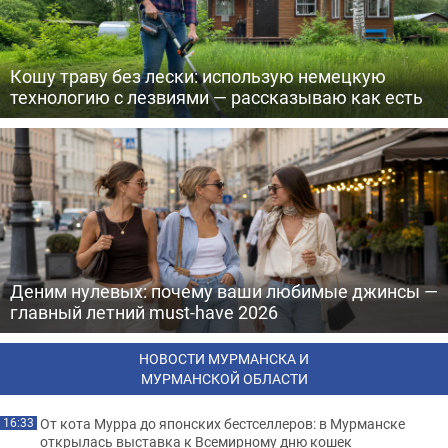
Кошу траву без лески: использую немецкую
технологию с лезвиями — рассказываю как есть
Деним нулевых: почему ваши любимые джинсы —
главный летний must-have 2026
НОВОСТИ МУРМАНСКА И
МУРМАНСКОЙ ОБЛАСТИ
От кота Мурра до японских бестселлеров: в Мурманске
16:33
открылась выставка к Всемирному дню кошек