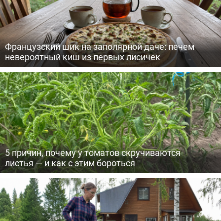
Французский шик на заполярной даче: печем
невероятный киш из первых лисичек
5 причин, почему у томатов скручиваются
листья — и как с этим бороться