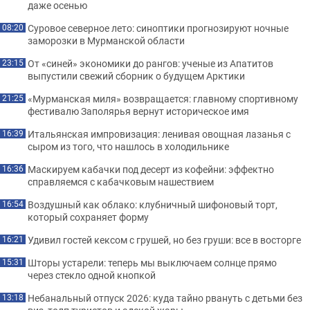
даже осенью
Суровое северное лето: синоптики прогнозируют ночные
08:20
заморозки в Мурманской области
От «синей» экономики до рангов: ученые из Апатитов
23:15
выпустили свежий сборник о будущем Арктики
«Мурманская миля» возвращается: главному спортивному
21:25
фестивалю Заполярья вернут историческое имя
Итальянская импровизация: ленивая овощная лазанья с
16:39
сыром из того, что нашлось в холодильнике
Маскируем кабачки под десерт из кофейни: эффектно
16:36
справляемся с кабачковым нашествием
Воздушный как облако: клубничный шифоновый торт,
16:54
который сохраняет форму
Удивил гостей кексом с грушей, но без груши: все в восторге
16:21
Шторы устарели: теперь мы выключаем солнце прямо
15:31
через стекло одной кнопкой
Небанальный отпуск 2026: куда тайно рвануть с детьми без
13:18