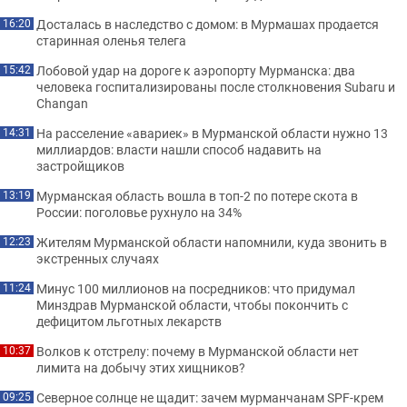
Досталась в наследство с домом: в Мурмашах продается
16:20
старинная оленья телега
Лобовой удар на дороге к аэропорту Мурманска: два
15:42
человека госпитализированы после столкновения Subaru и
Changan
На расселение «авариек» в Мурманской области нужно 13
14:31
миллиардов: власти нашли способ надавить на
застройщиков
Мурманская область вошла в топ-2 по потере скота в
13:19
России: поголовье рухнуло на 34%
Жителям Мурманской области напомнили, куда звонить в
12:23
экстренных случаях
Минус 100 миллионов на посредников: что придумал
11:24
Минздрав Мурманской области, чтобы покончить с
дефицитом льготных лекарств
Волков к отстрелу: почему в Мурманской области нет
10:37
лимита на добычу этих хищников?
Северное солнце не щадит: зачем мурманчанам SPF-крем
09:25