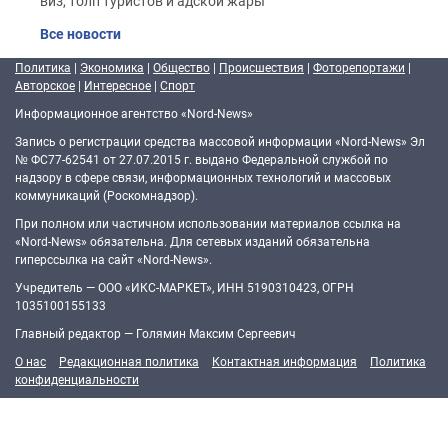
виз, толп туристов и адской жары
Все новости
Политика
|
Экономика
|
Общество
|
Происшествия
|
Фоторепортажи
|
Авторское
|
Интересное
|
Спорт
Информационное агентство «Nord-News»
Запись о регистрации средства массовой информации «Nord-News» Эл
№ ФС77-62541 от 27.07.2015 г. выдано Федеральной службой по
надзору в сфере связи, информационных технологий и массовых
коммуникаций (Роскомнадзор).
При полном или частичном использовании материалов ссылка на
«Nord-News» обязательна. Для сетевых изданий обязательна
гиперссылка на сайт «Nord-News».
Учредитель — ООО «ИКС-МАРКЕТ», ИНН 5190310423, ОГРН
1035100155133
Главный редактор — Голямин Максим Сергеевич
О нас
Редакционная политика
Контактная информация
Политика
конфиденциальности