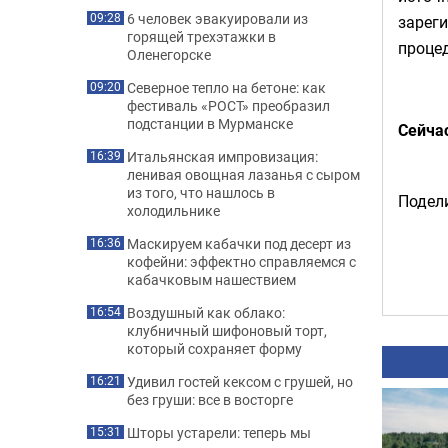
6 человек эвакуировали из
09:28
зареги
горящей трехэтажки в
процед
Оленегорске
Северное тепло на бетоне: как
09:20
фестиваль «РОСТ» преобразил
подстанции в Мурманске
Сейча
Итальянская импровизация:
16:39
ленивая овощная лазанья с сыром
из того, что нашлось в
Подели
холодильнике
Маскируем кабачки под десерт из
16:36
кофейни: эффектно справляемся с
кабачковым нашествием
Воздушный как облако:
16:54
клубничный шифоновый торт,
который сохраняет форму
Удивил гостей кексом с грушей, но
16:21
без груши: все в восторге
Шторы устарели: теперь мы
15:31