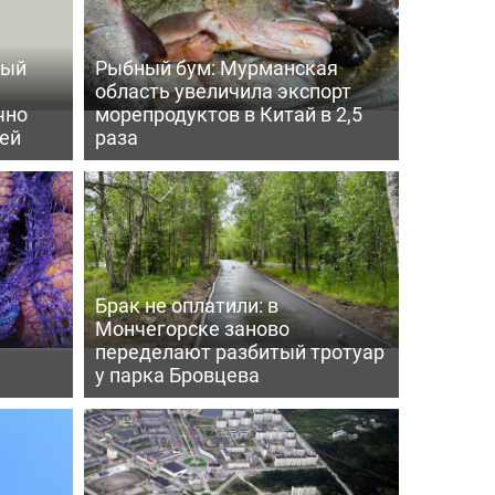
ный
Рыбный бум: Мурманская
область увеличила экспорт
чно
морепродуктов в Китай в 2,5
ей
раза
Брак не оплатили: в
Мончегорске заново
переделают разбитый тротуар
у парка Бровцева