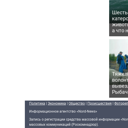
Шесть 
катеро
животн
а что 
Тяжела
волон
вывезл
Рыбач
Политика
|
Экономика
|
Общество
|
Происшествия
|
Фоторе
Информационное агентство «Nord-News»
Запись о регистрации средства массовой информации «Nor
массовых коммуникаций (Роскомнадзор).