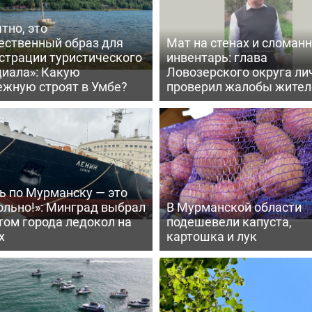
тно, это
ественный образ для
Мат на стенах и сломан
страции туристического
инвентарь: глава
циала»: Какую
Ловозерского округа ли
ежную строят в Умбе?
проверил жалобы жител
ь по Мурманску — это
ольно!»: Минград выбрал
В Мурманской области
том города ледокол на
подешевели капуста,
х
картошка и лук