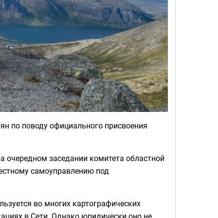
рян по поводу официального присвоения
а очередном заседании комитета областной
местному самоуправлению под
льзуется во многих картографических
кациях в Сети. Однако юридически оно не