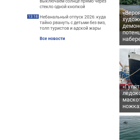
выключаем солнце прямо через
стекло одной кнопкой
«Вероя
Небанальный отпуск 2026: куда
13:18
худож
тайно рвануть с детьми без виз,
демон
толп туристов и адской жары
потен
набер
Все новости
«Гулят
ледок
маско
ножка