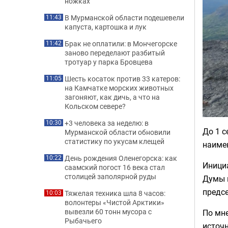
ножках
В Мурманской области подешевели
11:43
капуста, картошка и лук
Брак не оплатили: в Мончегорске
11:42
заново переделают разбитый
тротуар у парка Бровцева
Шесть косаток против 33 катеров:
11:05
на Камчатке морских животных
загоняют, как дичь, а что на
Кольском севере?
+3 человека за неделю: в
10:30
До 1 с
Мурманской области обновили
статистику по укусам клещей
наиме
День рождения Оленегорска: как
10:22
Иници
саамский погост 16 века стал
столицей заполярной руды
Думы 
предс
Тяжелая техника шла 8 часов:
10:03
волонтеры «Чистой Арктики»
вывезли 60 тонн мусора с
По мне
Рыбачьего
источн