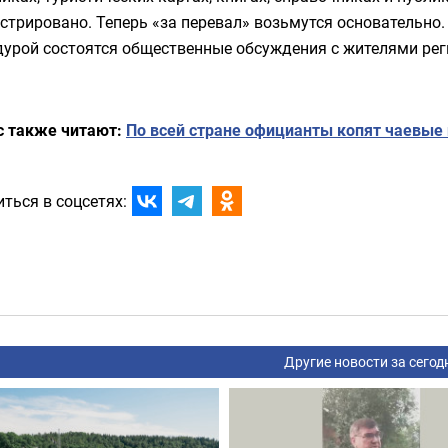
стрировано. Теперь «за перевал» возьмутся основательн
урой состоятся общественные обсуждения с жителями реги
с также читают:
По всей стране официанты копят чаевые 
ться в соцсетях:
Другие новости за сегод