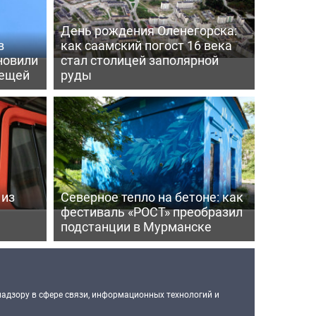
День рождения Оленегорска:
в
как саамский погост 16 века
новили
стал столицей заполярной
лещей
руды
 из
Северное тепло на бетоне: как
фестиваль «РОСТ» преобразил
подстанции в Мурманске
надзору в сфере связи, информационных технологий и