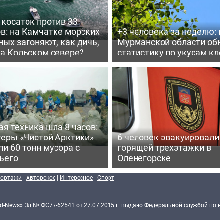
косаток против 33
в: на Камчатке морских
+3 человека за неделю: 
ых загоняют, как дичь,
Мурманской области об
на Кольском севере?
статистику по укусам к
я техника шла 8 часов:
теры «Чистой Арктики»
6 человек эвакуировали
и 60 тонн мусора с
горящей трехэтажки в
ьего
Оленегорске
портажи
|
Авторское
|
Интересное
|
Спорт
d-News» Эл № ФС77-62541 от 27.07.2015 г. выдано Федеральной службой по 