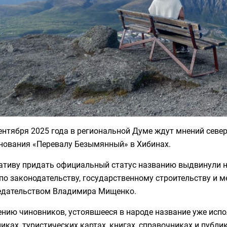
ентября 2025 года в региональной Думе ждут мнений севе
нования «Перевалу Безымянный» в Хибинах.
ативу придать официальный статус названию выдвинули н
по законодательству, государственному строительству и 
едательством Владимира Мищенко.
нию чиновников, устоявшееся в народе название уже испо
иках, туристических картах, книгах, справочниках и публи