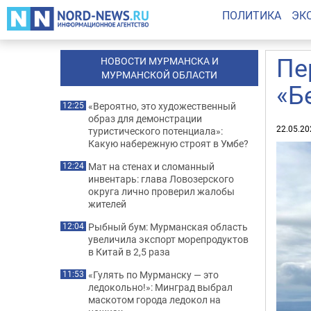
ПОЛИТИКА
ЭК
Пе
НОВОСТИ МУРМАНСКА И
МУРМАНСКОЙ ОБЛАСТИ
«Б
«Вероятно, это художественный
12:25
образ для демонстрации
22.05.20
туристического потенциала»:
Какую набережную строят в Умбе?
Мат на стенах и сломанный
12:24
инвентарь: глава Ловозерского
округа лично проверил жалобы
жителей
Рыбный бум: Мурманская область
12:04
увеличила экспорт морепродуктов
в Китай в 2,5 раза
«Гулять по Мурманску — это
11:53
ледокольно!»: Минград выбрал
маскотом города ледокол на