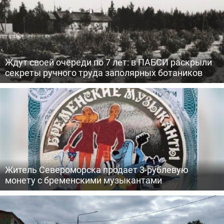
Ждут своей очереди по 7 лет: в ПАБСИ раскрыли
секреты ручного труда заполярных ботаников
Житель Североморска продает 3-рублевую
монету с бременскими музыкантами