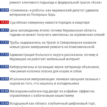
ремонт ключевого подъезда к федеральной трассе «Кола»
«Снежинка» и роботы: как мурманский депутат удивила
18:38
ветеранов из Полярных Зорь
Суд обязал северянку навести порядок в квартире
18:33
Цена заповедному ягелю: почему Мурманская область
18:17
годами не может получить миллионы за норвежских оленей
Трубы задержались на Урале: в Североморске назвали
17:57
новые сроки завершения ремонта на Комсомольской
Администрация Кольского округа рассказала, почему в
17:10
Мурмашах не работает мобильный интернет
Киберхулиганы и пугающие звуки: ветеринар объяснила,
17:09
чем умная колонка опасна для кошек и собак
Итальянская импровизация: ленивая овощная лазанья с
16:39
сыром из того, что нашлось в холодильнике
Маскируем кабачки под десерт из кофейни: эффектно
16:36
справляемся с кабачковым нашествием
Воздушный как облако: клубничный шифоновый торт,
16:54