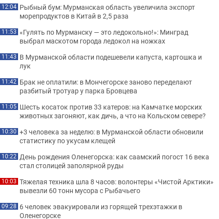
Рыбный бум: Мурманская область увеличила экспорт
12:04
морепродуктов в Китай в 2,5 раза
«Гулять по Мурманску — это ледокольно!»: Минград
11:53
выбрал маскотом города ледокол на ножках
В Мурманской области подешевели капуста, картошка и
11:43
лук
Брак не оплатили: в Мончегорске заново переделают
11:42
разбитый тротуар у парка Бровцева
Шесть косаток против 33 катеров: на Камчатке морских
11:05
животных загоняют, как дичь, а что на Кольском севере?
+3 человека за неделю: в Мурманской области обновили
10:30
статистику по укусам клещей
День рождения Оленегорска: как саамский погост 16 века
10:22
стал столицей заполярной руды
Тяжелая техника шла 8 часов: волонтеры «Чистой Арктики»
10:03
вывезли 60 тонн мусора с Рыбачьего
6 человек эвакуировали из горящей трехэтажки в
09:28
Оленегорске