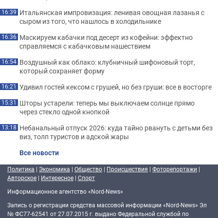
Итальянская импровизация: ленивая овощная лазанья с
16:39
сыром из того, что нашлось в холодильнике
Маскируем кабачки под десерт из кофейни: эффектно
16:36
справляемся с кабачковым нашествием
Воздушный как облако: клубничный шифоновый торт,
16:54
который сохраняет форму
Удивил гостей кексом с грушей, но без груши: все в восторге
16:21
Шторы устарели: теперь мы выключаем солнце прямо
15:31
через стекло одной кнопкой
Небанальный отпуск 2026: куда тайно рвануть с детьми без
13:18
виз, толп туристов и адской жары
Все новости
Политика
|
Экономика
|
Общество
|
Происшествия
|
Фоторепортажи
|
Авторское
|
Интересное
|
Спорт
Информационное агентство «Nord-News»
Запись о регистрации средства массовой информации «Nord-News» Эл
№ ФС77-62541 от 27.07.2015 г. выдано Федеральной службой по