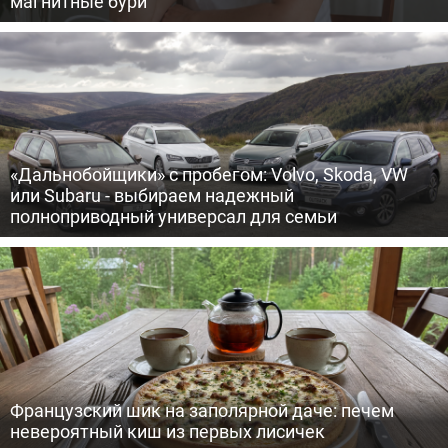
магнитные бури
«Дальнобойщики» с пробегом: Volvo, Skoda, VW
или Subaru - выбираем надежный
полноприводный универсал для семьи
Французский шик на заполярной даче: печем
невероятный киш из первых лисичек