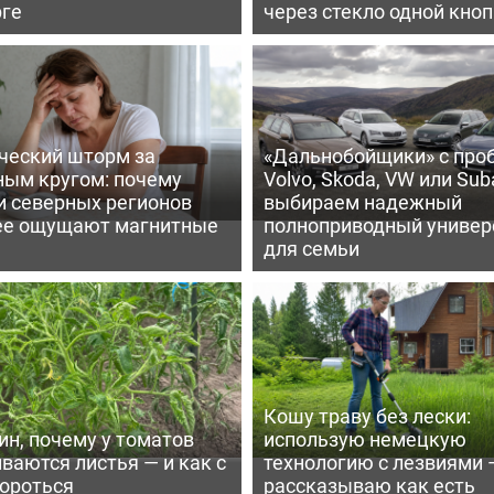
рге
через стекло одной кно
ческий шторм за
«Дальнобойщики» с про
ным кругом: почему
Volvo, Skoda, VW или Suba
и северных регионов
выбираем надежный
ее ощущают магнитные
полноприводный универ
для семьи
Кошу траву без лески:
ин, почему у томатов
использую немецкую
ваются листья — и как с
технологию с лезвиями 
бороться
рассказываю как есть