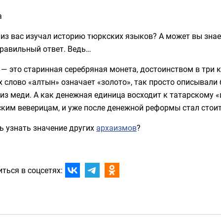
а
 из вас изучал историю тюркских языков? А может вы знае
правильный ответ. Ведь…
— это старинная серебряная монета, достоинством в три к
 слово «алтын» означает «золото», так просто описывали б
из меди. А как денежная единица восходит к татарскому «ш
ким веверицам, и уже после денежной реформы стал стоит
ь узнать значение других
архаизмов
?
ться в соцсетях: