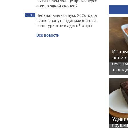
выключаем солнце прямо через
стекло одной кнопкой
Небанальный отпуск 2026: куда
13:18
тайно рвануть с детьми без виз,
толп туристов и адской жары
Все новости
Италь
ленив
сыром 
холод
Удивил
грушей