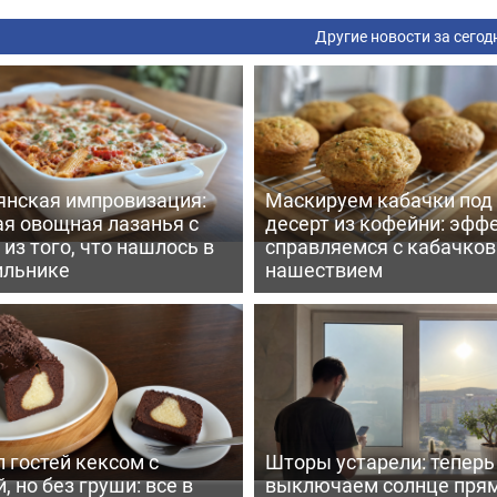
Другие новости за сегод
янская импровизация:
Маскируем кабачки под
ая овощная лазанья с
десерт из кофейни: эфф
из того, что нашлось в
справляемся с кабачко
ильнике
нашествием
 гостей кексом с
Шторы устарели: тепер
, но без груши: все в
выключаем солнце пря