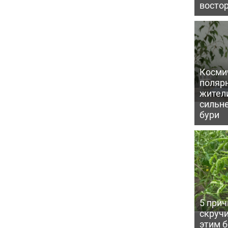
восто
Косми
поляр
жител
сильн
бури
5 прич
скручи
этим 