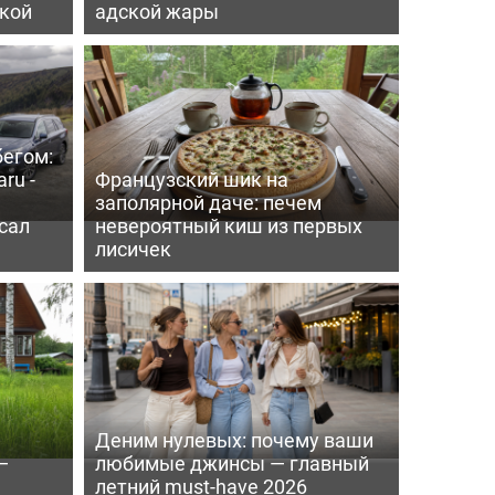
пкой
адской жары
бегом:
ru -
Французский шик на
заполярной даче: печем
сал
невероятный киш из первых
лисичек
Деним нулевых: почему ваши
—
любимые джинсы — главный
летний must-have 2026