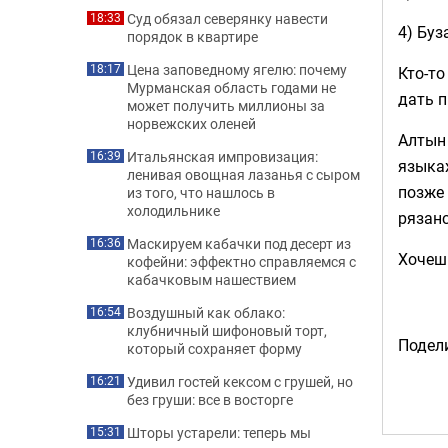
Суд обязал северянку навести
18:33
4) Буз
порядок в квартире
Цена заповедному ягелю: почему
18:17
Кто-то
Мурманская область годами не
дать 
может получить миллионы за
норвежских оленей
Алтын 
Итальянская импровизация:
16:39
языках
ленивая овощная лазанья с сыром
позже 
из того, что нашлось в
холодильнике
рязанс
Маскируем кабачки под десерт из
16:36
Хочеш
кофейни: эффектно справляемся с
кабачковым нашествием
Воздушный как облако:
16:54
клубничный шифоновый торт,
Подели
который сохраняет форму
Удивил гостей кексом с грушей, но
16:21
без груши: все в восторге
Шторы устарели: теперь мы
15:31