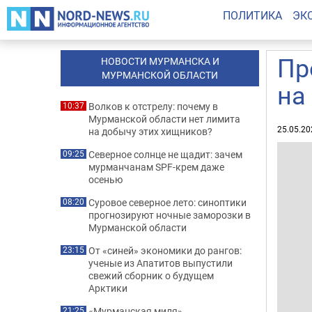
ПОЛИТИКА
ЭК
Пр
НОВОСТИ МУРМАНСКА И
МУРМАНСКОЙ ОБЛАСТИ
на
Волков к отстрелу: почему в
10:37
Мурманской области нет лимита
25.05.20
на добычу этих хищников?
Северное солнце не щадит: зачем
09:25
мурманчанам SPF-крем даже
осенью
Суровое северное лето: синоптики
08:20
прогнозируют ночные заморозки в
Мурманской области
От «синей» экономики до рангов:
23:15
ученые из Апатитов выпустили
свежий сборник о будущем
Арктики
«Мурманская миля»
21:25