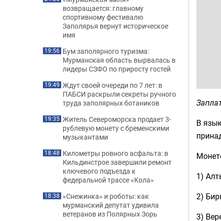
возвращается: главному
спортивному фестивалю
Заполярья вернут историческое
имя
Бум заполярного туризма:
19:56
Мурманская область вырвалась в
лидеры СЗФО по приросту гостей
Ждут своей очереди по 7 лет: в
19:49
ПАБСИ раскрыли секреты ручного
Заплат
труда заполярных ботаников
Житель Североморска продает 3-
19:35
В язык
рублевую монету с бременскими
принад
музыкантами
Километры ровного асфальта: в
18:48
Монет
Кильдинстрое завершили ремонт
ключевого подъезда к
1) Ал
федеральной трассе «Кола»
2) Би
«Снежинка» и роботы: как
18:38
мурманский депутат удивила
ветеранов из Полярных Зорь
3) Вер