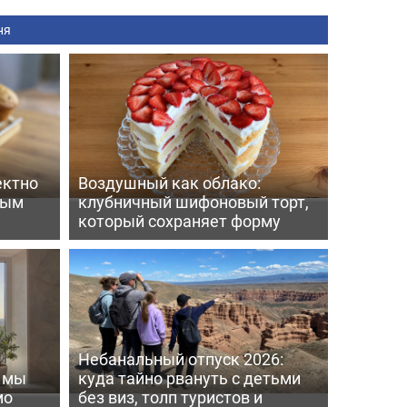
ня
ектно
Воздушный как облако:
вым
клубничный шифоновый торт,
который сохраняет форму
Небанальный отпуск 2026:
ь мы
куда тайно рвануть с детьми
мо
без виз, толп туристов и