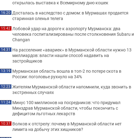
открылась выставка к Всемирному дню кошек
Досталась в наследство с домом: в Мурмашах продается
16:20
старинная оленья телега
Лобовой удар на дороге к аэропорту Мурманска: два
15:42
человека госпитализированы после столкновения Subaru и
Changan
На расселение «авариек» в Мурманской области нужно 13
14:31
миллиардов: власти нашли способ надавить на
застройщиков
Мурманская область вошла в топ-2 по потере скота в
13:19
России: поголовье рухнуло на 34%
Жителям Мурманской области напомнили, куда звонить в
12:23
экстренных случаях
Минус 100 миллионов на посредников: что придумал
11:24
Минздрав Мурманской области, чтобы покончить с
дефицитом льготных лекарств
Волков к отстрелу: почему в Мурманской области нет
10:37
лимита на добычу этих хищников?