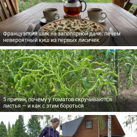
Французский шик на заполярной даче: печем
невероятный киш из первых лисичек
5 причин, почему у томатов скручиваются
листья — и как с этим бороться