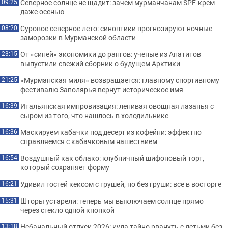
Северное солнце не щадит: зачем мурманчанам SPF-крем
09:25
даже осенью
Суровое северное лето: синоптики прогнозируют ночные
08:20
заморозки в Мурманской области
От «синей» экономики до рангов: ученые из Апатитов
23:15
выпустили свежий сборник о будущем Арктики
«Мурманская миля» возвращается: главному спортивному
21:25
фестивалю Заполярья вернут историческое имя
Итальянская импровизация: ленивая овощная лазанья с
16:39
сыром из того, что нашлось в холодильнике
Маскируем кабачки под десерт из кофейни: эффектно
16:36
справляемся с кабачковым нашествием
Воздушный как облако: клубничный шифоновый торт,
16:54
который сохраняет форму
Удивил гостей кексом с грушей, но без груши: все в восторге
16:21
Шторы устарели: теперь мы выключаем солнце прямо
15:31
через стекло одной кнопкой
Небанальный отпуск 2026: куда тайно рвануть с детьми без
13:18