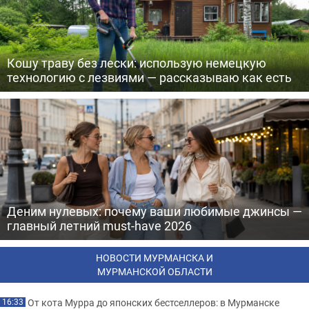
Кошу траву без лески: использую немецкую
технологию с лезвиями — рассказываю как есть
Деним нулевых: почему ваши любимые джинсы —
главный летний must-have 2026
НОВОСТИ МУРМАНСКА И
МУРМАНСКОЙ ОБЛАСТИ
От кота Мурра до японских бестселлеров: в Мурманске
16:33