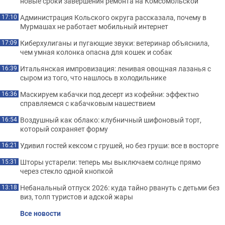
новые сроки завершения ремонта на Комсомольской
Администрация Кольского округа рассказала, почему в
17:10
Мурмашах не работает мобильный интернет
Киберхулиганы и пугающие звуки: ветеринар объяснила,
17:09
чем умная колонка опасна для кошек и собак
Итальянская импровизация: ленивая овощная лазанья с
16:39
сыром из того, что нашлось в холодильнике
Маскируем кабачки под десерт из кофейни: эффектно
16:36
справляемся с кабачковым нашествием
Воздушный как облако: клубничный шифоновый торт,
16:54
который сохраняет форму
Удивил гостей кексом с грушей, но без груши: все в восторге
16:21
Шторы устарели: теперь мы выключаем солнце прямо
15:31
через стекло одной кнопкой
Небанальный отпуск 2026: куда тайно рвануть с детьми без
13:18
виз, толп туристов и адской жары
Все новости