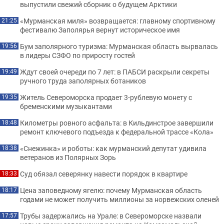
выпустили свежий сборник о будущем Арктики
«Мурманская миля» возвращается: главному спортивному
21:25
фестивалю Заполярья вернут историческое имя
Бум заполярного туризма: Мурманская область вырвалась
19:56
в лидеры СЗФО по приросту гостей
Ждут своей очереди по 7 лет: в ПАБСИ раскрыли секреты
19:49
ручного труда заполярных ботаников
Житель Североморска продает 3-рублевую монету с
19:35
бременскими музыкантами
Километры ровного асфальта: в Кильдинстрое завершили
18:48
ремонт ключевого подъезда к федеральной трассе «Кола»
«Снежинка» и роботы: как мурманский депутат удивила
18:38
ветеранов из Полярных Зорь
Суд обязал северянку навести порядок в квартире
18:33
Цена заповедному ягелю: почему Мурманская область
18:17
годами не может получить миллионы за норвежских оленей
Трубы задержались на Урале: в Североморске назвали
17:57