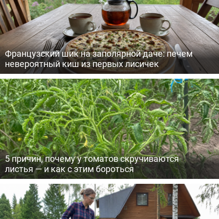
Французский шик на заполярной даче: печем
невероятный киш из первых лисичек
5 причин, почему у томатов скручиваются
листья — и как с этим бороться