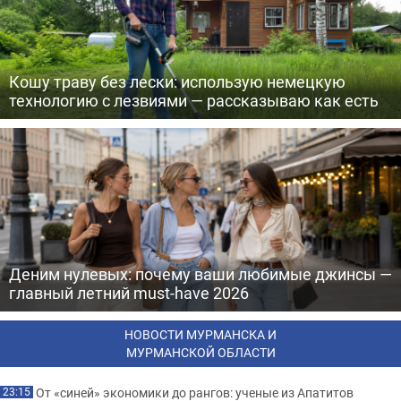
Кошу траву без лески: использую немецкую
технологию с лезвиями — рассказываю как есть
Деним нулевых: почему ваши любимые джинсы —
главный летний must-have 2026
НОВОСТИ МУРМАНСКА И
МУРМАНСКОЙ ОБЛАСТИ
От «синей» экономики до рангов: ученые из Апатитов
23:15