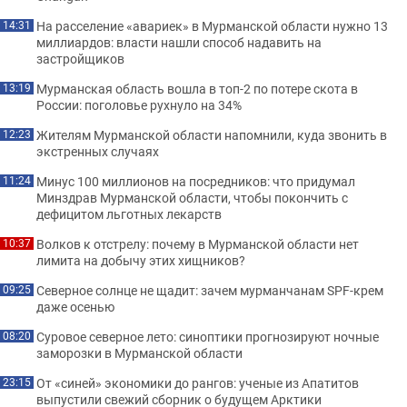
На расселение «авариек» в Мурманской области нужно 13
14:31
миллиардов: власти нашли способ надавить на
застройщиков
Мурманская область вошла в топ-2 по потере скота в
13:19
России: поголовье рухнуло на 34%
Жителям Мурманской области напомнили, куда звонить в
12:23
экстренных случаях
Минус 100 миллионов на посредников: что придумал
11:24
Минздрав Мурманской области, чтобы покончить с
дефицитом льготных лекарств
Волков к отстрелу: почему в Мурманской области нет
10:37
лимита на добычу этих хищников?
Северное солнце не щадит: зачем мурманчанам SPF-крем
09:25
даже осенью
Суровое северное лето: синоптики прогнозируют ночные
08:20
заморозки в Мурманской области
От «синей» экономики до рангов: ученые из Апатитов
23:15
выпустили свежий сборник о будущем Арктики