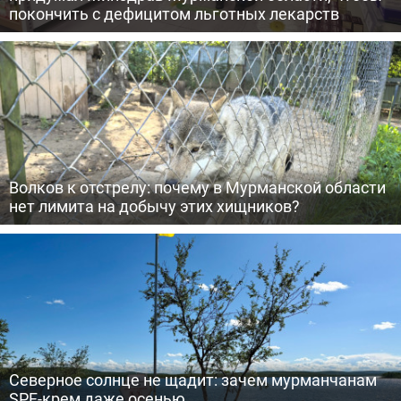
покончить с дефицитом льготных лекарств
Волков к отстрелу: почему в Мурманской области
нет лимита на добычу этих хищников?
Северное солнце не щадит: зачем мурманчанам
SPF-крем даже осенью