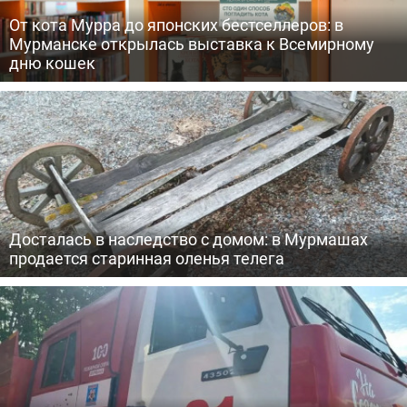
От кота Мурра до японских бестселлеров: в
Мурманске открылась выставка к Всемирному
дню кошек
Досталась в наследство с домом: в Мурмашах
продается старинная оленья телега