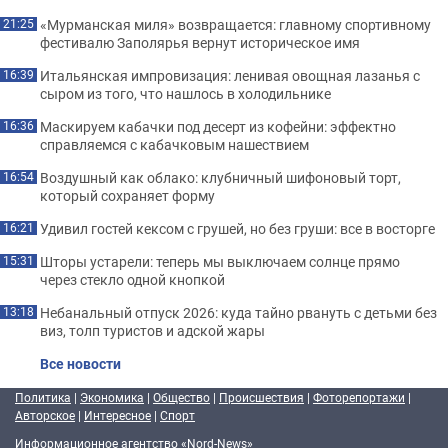
«Мурманская миля» возвращается: главному спортивному
21:25
фестивалю Заполярья вернут историческое имя
Итальянская импровизация: ленивая овощная лазанья с
16:39
сыром из того, что нашлось в холодильнике
Маскируем кабачки под десерт из кофейни: эффектно
16:36
справляемся с кабачковым нашествием
Воздушный как облако: клубничный шифоновый торт,
16:54
который сохраняет форму
Удивил гостей кексом с грушей, но без груши: все в восторге
16:21
Шторы устарели: теперь мы выключаем солнце прямо
15:31
через стекло одной кнопкой
Небанальный отпуск 2026: куда тайно рвануть с детьми без
13:18
виз, толп туристов и адской жары
Все новости
Политика
|
Экономика
|
Общество
|
Происшествия
|
Фоторепортажи
|
Авторское
|
Интересное
|
Спорт
Информационное агентство «Nord-News»