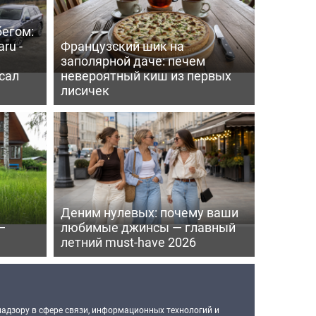
бегом:
ru -
Французский шик на
заполярной даче: печем
сал
невероятный киш из первых
лисичек
Деним нулевых: почему ваши
—
любимые джинсы — главный
летний must-have 2026
надзору в сфере связи, информационных технологий и