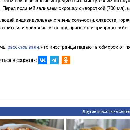
ываем все нарезанные ингредиенты в миску, солим по вку
. Перед подачей заливаем окрошку сывороткой (700 мл), кл
 людей индивидуальная степень солености, сладости, гореч
солить или добавляйте специи, пряности и приправы себе 
 мы
рассказывали
, что иностранцы падают в обморок от п
ться в соцсетях:
Другие новости за сегод