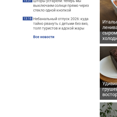
Шторы устарели: теперь мы
15:31
выключаем солнце прямо через
стекло одной кнопкой
Небанальный отпуск 2026: куда
13:18
Италь
тайно рвануть с детьми без виз,
ленив
толп туристов и адской жары
сыром 
Все новости
холод
Удивил
грушей
восто