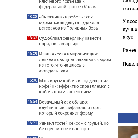
Склад
ключевого подъезда к
федеральной трассе «Кола»
готова
«Снежинка» и роботы: как
18:38
У всех
мурманский депутат удивила
ветеранов из Полярных Зорь
лучше 
вкус.
Суд обязал северянку навести
18:33
порядок в квартире
Ранее
Итальянская импровизация:
16:39
ленивая овощная лазанья с сыром
Подели
из того, что нашлось в
холодильнике
Маскируем кабачки под десерт из
16:36
кофейни: эффектно справляемся с
кабачковым нашествием
Воздушный как облако:
16:54
клубничный шифоновый торт,
который сохраняет форму
Удивил гостей кексом с грушей, но
16:21
без груши: все в восторге