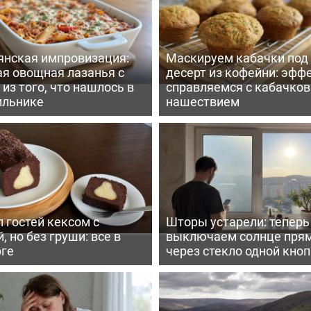
янская импровизация:
Маскируем кабачки под
ая овощная лазанья с
десерт из кофейни: эфф
из того, что нашлось в
справляемся с кабачко
ильнике
нашествием
 гостей кексом с
Шторы устарели: тепер
, но без груши: все в
выключаем солнце пря
рге
через стекло одной кно