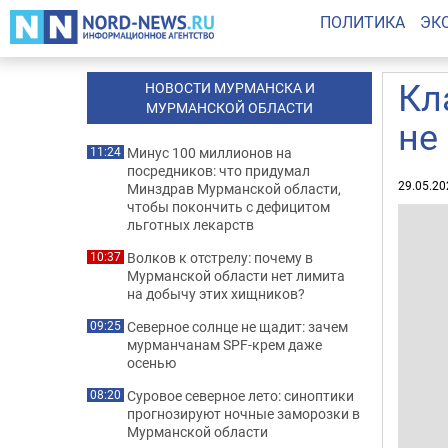
ПОЛИТИКА
ЭК
Кл
НОВОСТИ МУРМАНСКА И
МУРМАНСКОЙ ОБЛАСТИ
не
Минус 100 миллионов на
11:24
посредников: что придумал
29.05.20
Минздрав Мурманской области,
чтобы покончить с дефицитом
льготных лекарств
Волков к отстрелу: почему в
10:37
Мурманской области нет лимита
на добычу этих хищников?
Северное солнце не щадит: зачем
09:25
мурманчанам SPF-крем даже
осенью
Суровое северное лето: синоптики
08:20
прогнозируют ночные заморозки в
Мурманской области