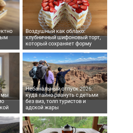
ектно
Воздушный как облако:
вым
клубничный шифоновый торт,
который сохраняет форму
Небанальный отпуск 2026:
ь мы
куда тайно рвануть с детьми
мо
без виз, толп туристов и
пкой
адской жары