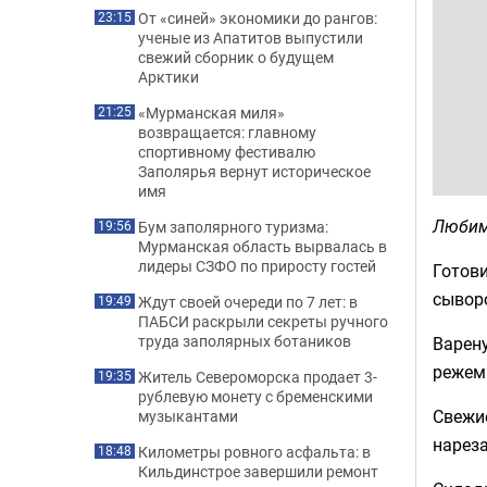
От «синей» экономики до рангов:
23:15
ученые из Апатитов выпустили
свежий сборник о будущем
Арктики
«Мурманская миля»
21:25
возвращается: главному
спортивному фестивалю
Заполярья вернут историческое
имя
Любим
Бум заполярного туризма:
19:56
Мурманская область вырвалась в
лидеры СЗФО по приросту гостей
Готови
сывор
Ждут своей очереди по 7 лет: в
19:49
ПАБСИ раскрыли секреты ручного
труда заполярных ботаников
Варену
режем
Житель Североморска продает 3-
19:35
рублевую монету с бременскими
Свежие
музыкантами
нарез
Километры ровного асфальта: в
18:48
Кильдинстрое завершили ремонт