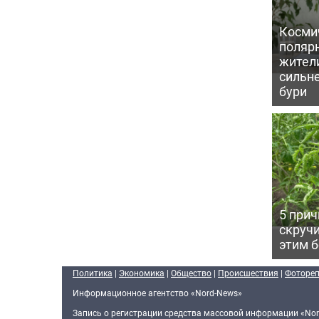
Косми
поляр
жител
сильн
бури
5 прич
скручи
этим 
Политика
|
Экономика
|
Общество
|
Происшествия
|
Фоторе
Информационное агентство «Nord-News»
Запись о регистрации средства массовой информации «Nor