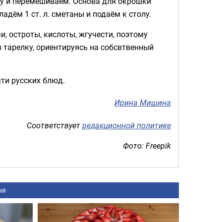
су и перемешиваем. Основа для окрошки
адём 1 ст. л. сметаны и подаём к столу.
и, остроты, кислоты, жгучести, поэтому
в тарелку, ориентируясь на собсвтвенный
яти русских блюд.
Ирина Мишина
Соответствует
редакционной политике
Фото: Freepik
ня