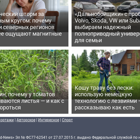
ческий шторм за
«Дальнобойщики» с про
ным кругом: почему
Volvo, Skoda, VW или Suba
и северных регионов
выбираем надежный
ее ощущают магнитные
полноприводный универ
для семьи
Кошу траву без лески:
ин, почему у томатов
использую немецкую
ваются листья — и как с
технологию с лезвиями 
бороться
рассказываю как есть
портажи
|
Авторское
|
Интересное
|
Спорт
d-News» Эл № ФС77-62541 от 27.07.2015 г. выдано Федеральной службой по 