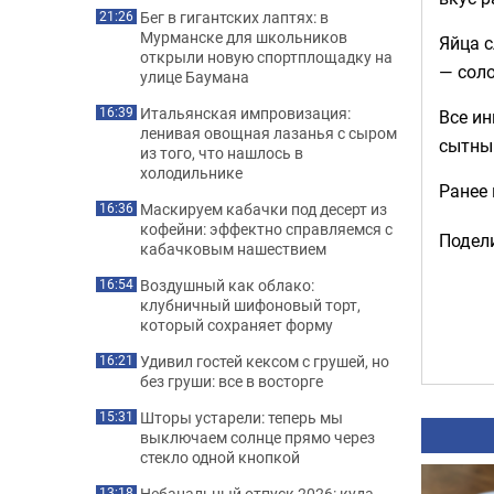
Бег в гигантских лаптях: в
21:26
Мурманске для школьников
Яйца с
открыли новую спортплощадку на
— соло
улице Баумана
Итальянская импровизация:
16:39
Все ин
ленивая овощная лазанья с сыром
сытный
из того, что нашлось в
холодильнике
Ранее
Маскируем кабачки под десерт из
16:36
кофейни: эффектно справляемся с
Подели
кабачковым нашествием
Воздушный как облако:
16:54
клубничный шифоновый торт,
который сохраняет форму
Удивил гостей кексом с грушей, но
16:21
без груши: все в восторге
Шторы устарели: теперь мы
15:31
выключаем солнце прямо через
стекло одной кнопкой
Небанальный отпуск 2026: куда
13:18