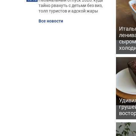
тайно рвануть с детьми без виз,
толп туристов и адской жары
Все новости
Италь
ленив
сыром 
холод
Удивил
грушей
восто