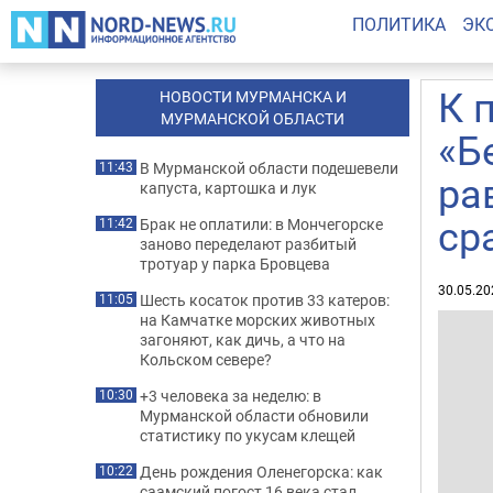
ПОЛИТИКА
ЭК
К 
НОВОСТИ МУРМАНСКА И
МУРМАНСКОЙ ОБЛАСТИ
«Б
В Мурманской области подешевели
11:43
ра
капуста, картошка и лук
ср
Брак не оплатили: в Мончегорске
11:42
заново переделают разбитый
тротуар у парка Бровцева
30.05.20
Шесть косаток против 33 катеров:
11:05
на Камчатке морских животных
загоняют, как дичь, а что на
Кольском севере?
+3 человека за неделю: в
10:30
Мурманской области обновили
статистику по укусам клещей
День рождения Оленегорска: как
10:22
саамский погост 16 века стал