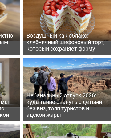
ектно
Воздушный как облако:
вым
клубничный шифоновый торт,
который сохраняет форму
Небанальный отпуск 2026:
ь мы
куда тайно рвануть с детьми
мо
без виз, толп туристов и
пкой
адской жары