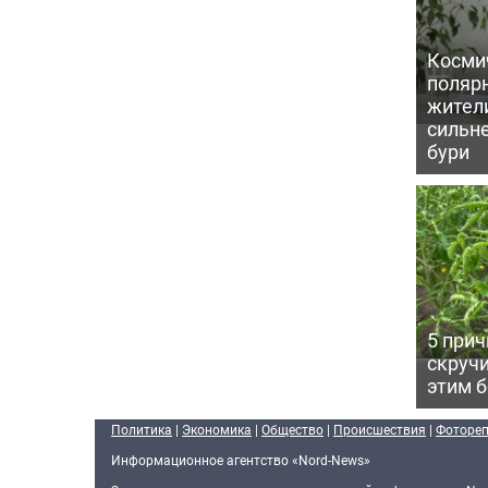
Косми
поляр
жител
сильн
бури
5 прич
скручи
этим 
Политика
|
Экономика
|
Общество
|
Происшествия
|
Фоторе
Информационное агентство «Nord-News»