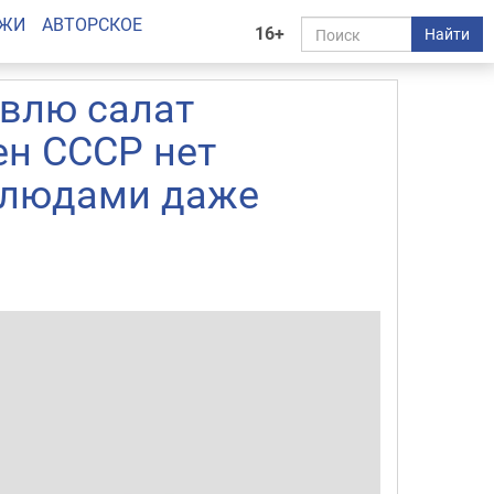
АЖИ
АВТОРСКОЕ
16+
Найти
овлю салат
ен СССР нет
блюдами даже