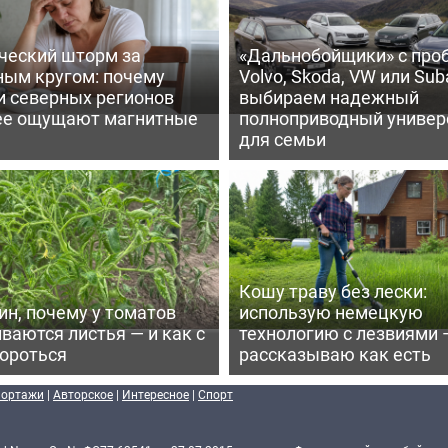
ческий шторм за
«Дальнобойщики» с про
ным кругом: почему
Volvo, Skoda, VW или Suba
и северных регионов
выбираем надежный
ее ощущают магнитные
полноприводный универ
для семьи
Кошу траву без лески:
ин, почему у томатов
использую немецкую
ваются листья — и как с
технологию с лезвиями 
бороться
рассказываю как есть
портажи
|
Авторское
|
Интересное
|
Спорт