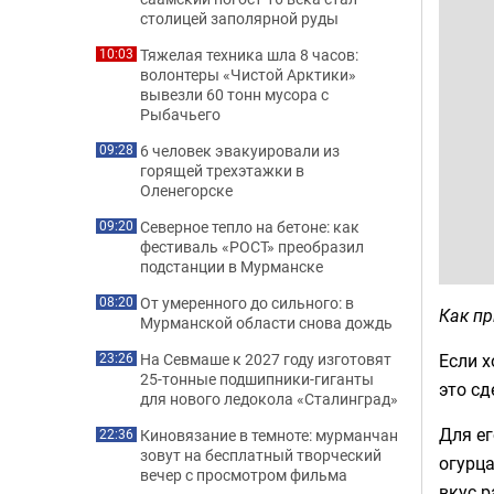
столицей заполярной руды
Тяжелая техника шла 8 часов:
10:03
волонтеры «Чистой Арктики»
вывезли 60 тонн мусора с
Рыбачьего
6 человек эвакуировали из
09:28
горящей трехэтажки в
Оленегорске
Северное тепло на бетоне: как
09:20
фестиваль «РОСТ» преобразил
подстанции в Мурманске
От умеренного до сильного: в
08:20
Как пр
Мурманской области снова дождь
Если х
На Севмаше к 2027 году изготовят
23:26
25-тонные подшипники-гиганты
это сд
для нового ледокола «Сталинград»
Для ег
Киновязание в темноте: мурманчан
22:36
зовут на бесплатный творческий
огурца
вечер с просмотром фильма
вкус р