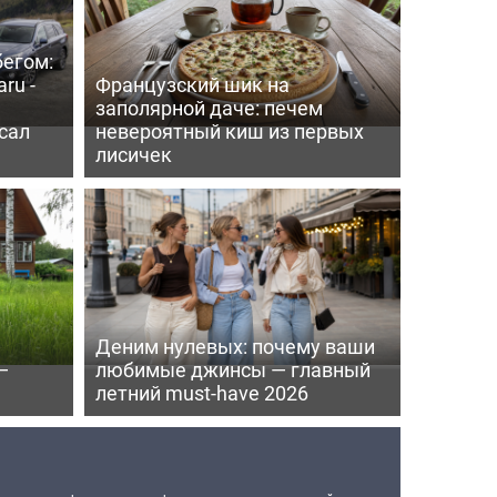
бегом:
ru -
Французский шик на
заполярной даче: печем
сал
невероятный киш из первых
лисичек
Деним нулевых: почему ваши
—
любимые джинсы — главный
летний must-have 2026