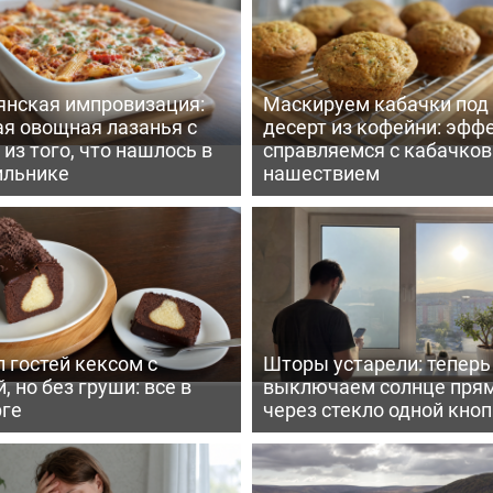
янская импровизация:
Маскируем кабачки под
ая овощная лазанья с
десерт из кофейни: эфф
из того, что нашлось в
справляемся с кабачко
ильнике
нашествием
 гостей кексом с
Шторы устарели: тепер
, но без груши: все в
выключаем солнце пря
рге
через стекло одной кно