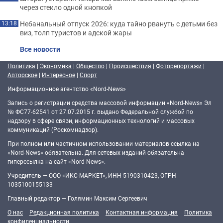
через стекло одной кнопкой
Небанальный отпуск 2026: куда тайно рвануть с детьми без
13:18
виз, толп туристов и адской жары
Все новости
Политика
|
Экономика
|
Общество
|
Происшествия
|
Фоторепортажи
|
Авторское
|
Интересное
|
Спорт
Информационное агентство «Nord-News»
Запись о регистрации средства массовой информации «Nord-News» Эл
№ ФС77-62541 от 27.07.2015 г. выдано Федеральной службой по
надзору в сфере связи, информационных технологий и массовых
коммуникаций (Роскомнадзор).
При полном или частичном использовании материалов ссылка на
«Nord-News» обязательна. Для сетевых изданий обязательна
гиперссылка на сайт «Nord-News».
Учредитель — ООО «ИКС-МАРКЕТ», ИНН 5190310423, ОГРН
1035100155133
Главный редактор — Голямин Максим Сергеевич
О нас
Редакционная политика
Контактная информация
Политика
конфиденциальности