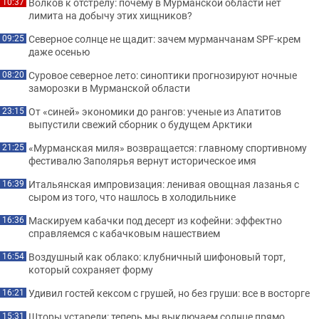
Волков к отстрелу: почему в Мурманской области нет
10:37
лимита на добычу этих хищников?
Северное солнце не щадит: зачем мурманчанам SPF-крем
09:25
даже осенью
Суровое северное лето: синоптики прогнозируют ночные
08:20
заморозки в Мурманской области
От «синей» экономики до рангов: ученые из Апатитов
23:15
выпустили свежий сборник о будущем Арктики
«Мурманская миля» возвращается: главному спортивному
21:25
фестивалю Заполярья вернут историческое имя
Итальянская импровизация: ленивая овощная лазанья с
16:39
сыром из того, что нашлось в холодильнике
Маскируем кабачки под десерт из кофейни: эффектно
16:36
справляемся с кабачковым нашествием
Воздушный как облако: клубничный шифоновый торт,
16:54
который сохраняет форму
Удивил гостей кексом с грушей, но без груши: все в восторге
16:21
Шторы устарели: теперь мы выключаем солнце прямо
15:31