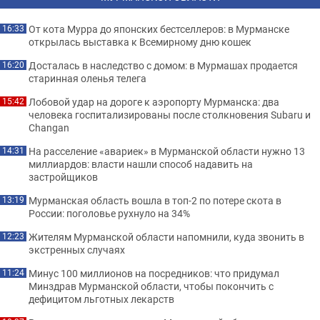
От кота Мурра до японских бестселлеров: в Мурманске
16:33
открылась выставка к Всемирному дню кошек
Досталась в наследство с домом: в Мурмашах продается
16:20
старинная оленья телега
Лобовой удар на дороге к аэропорту Мурманска: два
15:42
человека госпитализированы после столкновения Subaru и
Changan
На расселение «авариек» в Мурманской области нужно 13
14:31
миллиардов: власти нашли способ надавить на
застройщиков
Мурманская область вошла в топ-2 по потере скота в
13:19
России: поголовье рухнуло на 34%
Жителям Мурманской области напомнили, куда звонить в
12:23
экстренных случаях
Минус 100 миллионов на посредников: что придумал
11:24
Минздрав Мурманской области, чтобы покончить с
дефицитом льготных лекарств