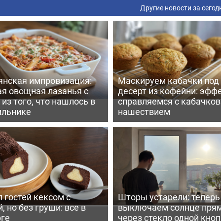
Другие новости за сегод
янская импровизация:
Маскируем кабачки под
ая овощная лазанья с
десерт из кофейни: эфф
из того, что нашлось в
справляемся с кабачко
ильнике
нашествием
 гостей кексом с
Шторы устарели: тепер
, но без груши: все в
выключаем солнце пря
рге
через стекло одной кно