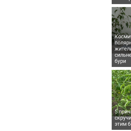
Косми
поляр
жител
сильн
бури
5 прич
скручи
этим 