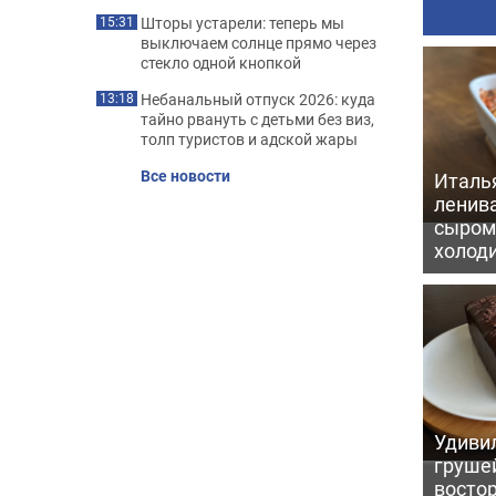
Шторы устарели: теперь мы
15:31
выключаем солнце прямо через
стекло одной кнопкой
Небанальный отпуск 2026: куда
13:18
тайно рвануть с детьми без виз,
толп туристов и адской жары
Все новости
Италь
ленив
сыром 
холод
Удивил
грушей
восто