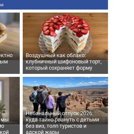
ня
ектно
Воздушный как облако:
вым
клубничный шифоновый торт,
который сохраняет форму
Небанальный отпуск 2026:
ь мы
куда тайно рвануть с детьми
мо
без виз, толп туристов и
пкой
адской жары