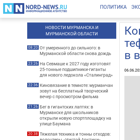
ПОЛИТИКА
ЭК
Ко
НОВОСТИ МУРМАНСКА И
МУРМАНСКОЙ ОБЛАСТИ
те
От умеренного до сильного: в
08:20
в 
Мурманской области снова дождь
На Севмаше к 2027 году изготовят
23:26
25-тонные подшипники-гиганты
06.06.20
для нового ледокола «Сталинград»
Киновязание в темноте: мурманчан
22:36
зовут на бесплатный творческий
вечер с просмотром фильма
Бег в гигантских лаптях: в
21:26
Мурманске для школьников
открыли новую спортплощадку на
улице Баумана
Тяжелая техника и тонны отходов:
20:38
волонтеры «Чистой Арктики»