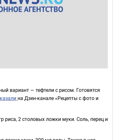
ый вариант — тефтели с рисом. Готовятся
сказали
на Дзен-канале «Рецепты с фото и
гр риса, 2 столовых ложки муки. Соль, перец и
я ложка муки, 300 мл воды. Также в нее