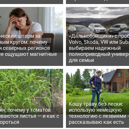
ческий шторм за
«Дальнобойщики» с про
ным кругом: почему
Volvo, Skoda, VW или Suba
и северных регионов
выбираем надежный
ее ощущают магнитные
полноприводный универ
для семьи
Кошу траву без лески:
ин, почему у томатов
использую немецкую
ваются листья — и как с
технологию с лезвиями 
бороться
рассказываю как есть