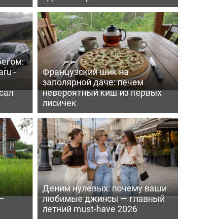
бегом:
ru -
Французский шик на
заполярной даче: печем
сал
невероятный киш из первых
лисичек
Деним нулевых: почему ваши
—
любимые джинсы — главный
летний must-have 2026