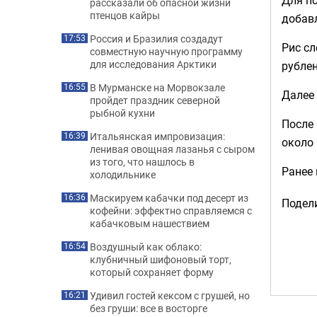
рассказали об опасной жизни
птенцов кайры
добавл
Россия и Бразилия создадут
17:53
Рис сл
совместную научную программу
для исследования Арктики
рублен
В Мурманске на Морвокзале
16:55
Далее 
пройдет праздник северной
рыбной кухни
После 
Итальянская импровизация:
16:39
около
ленивая овощная лазанья с сыром
из того, что нашлось в
Ранее
холодильнике
Маскируем кабачки под десерт из
16:36
Подели
кофейни: эффектно справляемся с
кабачковым нашествием
Воздушный как облако:
16:54
клубничный шифоновый торт,
который сохраняет форму
Удивил гостей кексом с грушей, но
16:21
без груши: все в восторге