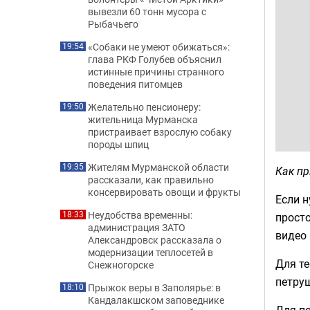
вывезли 60 тонн мусора с
Рыбачьего
«Собаки не умеют обижаться»:
19:54
глава РКФ Голубев объяснил
истинные причины странного
поведения питомцев
Желательно пенсионеру:
19:50
жительница Мурманска
пристраивает взрослую собаку
породы шпиц
Жителям Мурманской области
19:35
Как пр
рассказали, как правильно
консервировать овощи и фрукты
Если н
Неудобства временны:
18:33
просто
администрация ЗАТО
видео 
Александровск рассказала о
модернизации теплосетей в
Для те
Снежногорске
петруш
Прыжок веры в Заполярье: в
18:10
Кандалакшском заповеднике
Для по