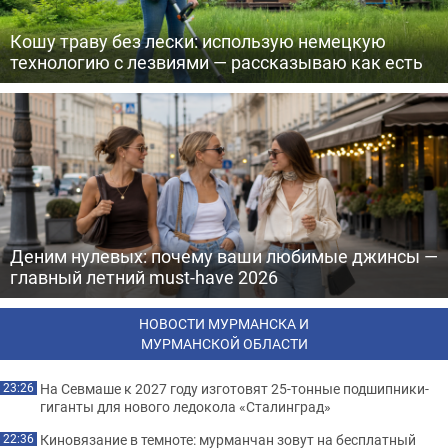
Кошу траву без лески: использую немецкую
технологию с лезвиями — рассказываю как есть
Деним нулевых: почему ваши любимые джинсы —
главный летний must-have 2026
НОВОСТИ МУРМАНСКА И
МУРМАНСКОЙ ОБЛАСТИ
На Севмаше к 2027 году изготовят 25-тонные подшипники-
23:26
гиганты для нового ледокола «Сталинград»
Киновязание в темноте: мурманчан зовут на бесплатный
22:36