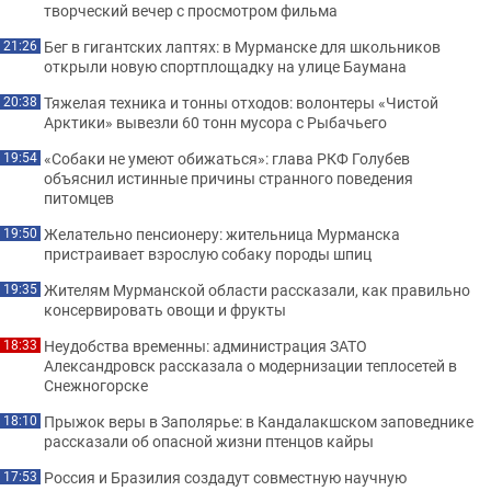
творческий вечер с просмотром фильма
Бег в гигантских лаптях: в Мурманске для школьников
21:26
открыли новую спортплощадку на улице Баумана
Тяжелая техника и тонны отходов: волонтеры «Чистой
20:38
Арктики» вывезли 60 тонн мусора с Рыбачьего
«Собаки не умеют обижаться»: глава РКФ Голубев
19:54
объяснил истинные причины странного поведения
питомцев
Желательно пенсионеру: жительница Мурманска
19:50
пристраивает взрослую собаку породы шпиц
Жителям Мурманской области рассказали, как правильно
19:35
консервировать овощи и фрукты
Неудобства временны: администрация ЗАТО
18:33
Александровск рассказала о модернизации теплосетей в
Снежногорске
Прыжок веры в Заполярье: в Кандалакшском заповеднике
18:10
рассказали об опасной жизни птенцов кайры
Россия и Бразилия создадут совместную научную
17:53