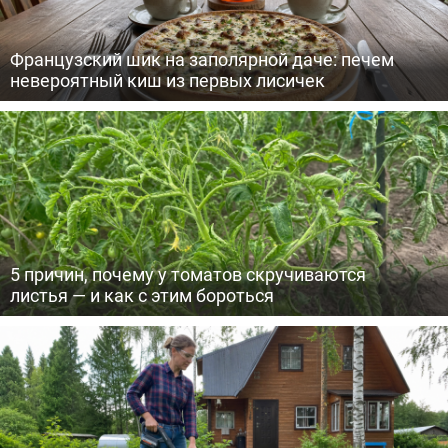
Французский шик на заполярной даче: печем
невероятный киш из первых лисичек
5 причин, почему у томатов скручиваются
листья — и как с этим бороться