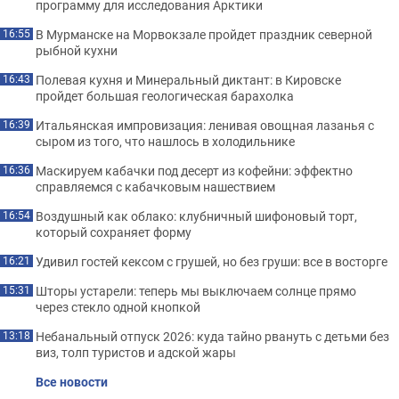
программу для исследования Арктики
В Мурманске на Морвокзале пройдет праздник северной
16:55
рыбной кухни
Полевая кухня и Минеральный диктант: в Кировске
16:43
пройдет большая геологическая барахолка
Итальянская импровизация: ленивая овощная лазанья с
16:39
сыром из того, что нашлось в холодильнике
Маскируем кабачки под десерт из кофейни: эффектно
16:36
справляемся с кабачковым нашествием
Воздушный как облако: клубничный шифоновый торт,
16:54
который сохраняет форму
Удивил гостей кексом с грушей, но без груши: все в восторге
16:21
Шторы устарели: теперь мы выключаем солнце прямо
15:31
через стекло одной кнопкой
Небанальный отпуск 2026: куда тайно рвануть с детьми без
13:18
виз, толп туристов и адской жары
Все новости