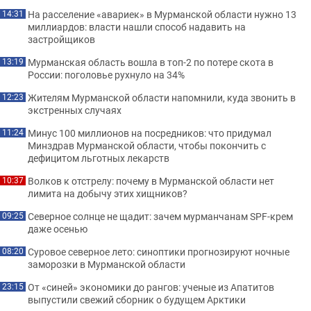
На расселение «авариек» в Мурманской области нужно 13
14:31
миллиардов: власти нашли способ надавить на
застройщиков
Мурманская область вошла в топ-2 по потере скота в
13:19
России: поголовье рухнуло на 34%
Жителям Мурманской области напомнили, куда звонить в
12:23
экстренных случаях
Минус 100 миллионов на посредников: что придумал
11:24
Минздрав Мурманской области, чтобы покончить с
дефицитом льготных лекарств
Волков к отстрелу: почему в Мурманской области нет
10:37
лимита на добычу этих хищников?
Северное солнце не щадит: зачем мурманчанам SPF-крем
09:25
даже осенью
Суровое северное лето: синоптики прогнозируют ночные
08:20
заморозки в Мурманской области
От «синей» экономики до рангов: ученые из Апатитов
23:15
выпустили свежий сборник о будущем Арктики