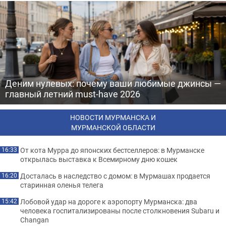
Деним нулевых: почему ваши любимые джинсы —
главный летний must-have 2026
НОВОСТИ МУРМАНСКА И
МУРМАНСКОЙ ОБЛАСТИ
От кота Мурра до японских бестселлеров: в Мурманске
16:33
открылась выставка к Всемирному дню кошек
Досталась в наследство с домом: в Мурмашах продается
16:20
старинная оленья телега
Лобовой удар на дороге к аэропорту Мурманска: два
15:42
человека госпитализированы после столкновения Subaru и
Changan