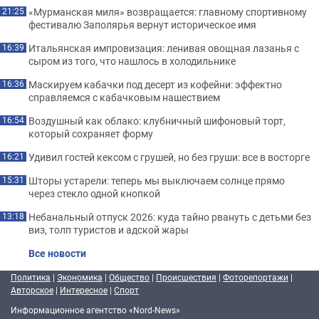
«Мурманская миля» возвращается: главному спортивному
21:25
фестивалю Заполярья вернут историческое имя
Итальянская импровизация: ленивая овощная лазанья с
16:39
сыром из того, что нашлось в холодильнике
Маскируем кабачки под десерт из кофейни: эффектно
16:36
справляемся с кабачковым нашествием
Воздушный как облако: клубничный шифоновый торт,
16:54
который сохраняет форму
Удивил гостей кексом с грушей, но без груши: все в восторге
16:21
Шторы устарели: теперь мы выключаем солнце прямо
15:31
через стекло одной кнопкой
Небанальный отпуск 2026: куда тайно рвануть с детьми без
13:18
виз, толп туристов и адской жары
Все новости
Политика
|
Экономика
|
Общество
|
Происшествия
|
Фоторепортажи
|
Авторское
|
Интересное
|
Спорт
Информационное агентство «Nord-News»