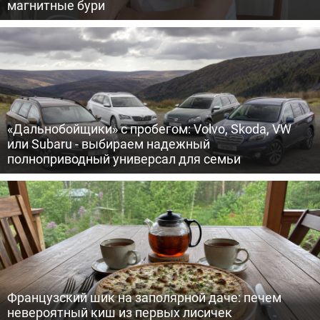
магнитные бури
«Дальнобойщики» с пробегом: Volvo, Skoda, VW
или Subaru - выбираем надежный
полноприводный универсал для семьи
Французский шик на заполярной даче: печем
невероятный киш из первых лисичек