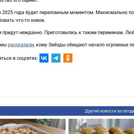
 2025 года будет переломным моментом. Макисмально пове
овать что-то новое.
и придут нежданно. Приготовьтесь к таким переменам. Лю
 мы
рассказали
, кому Звёзды обещают начало огромных п
ться в соцсетях:
Другие новости за сегод