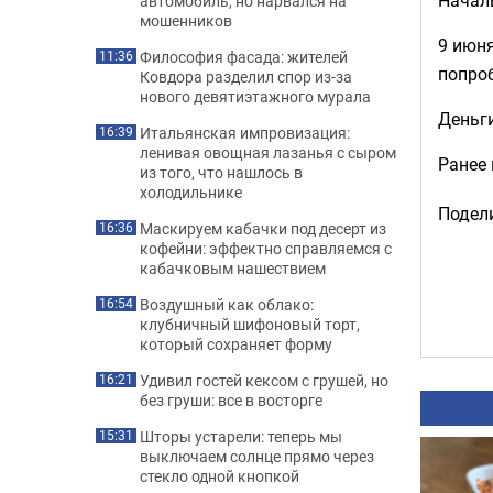
автомобиль, но нарвался на
мошенников
9 июня
Философия фасада: жителей
11:36
попроб
Ковдора разделил спор из-за
нового девятиэтажного мурала
Деньг
Итальянская импровизация:
16:39
ленивая овощная лазанья с сыром
Ранее
из того, что нашлось в
холодильнике
Подели
Маскируем кабачки под десерт из
16:36
кофейни: эффектно справляемся с
кабачковым нашествием
Воздушный как облако:
16:54
клубничный шифоновый торт,
который сохраняет форму
Удивил гостей кексом с грушей, но
16:21
без груши: все в восторге
Шторы устарели: теперь мы
15:31
выключаем солнце прямо через
стекло одной кнопкой