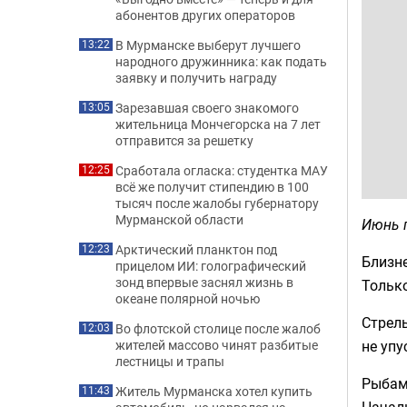
абонентов других операторов
В Мурманске выберут лучшего
13:22
народного дружинника: как подать
заявку и получить награду
Зарезавшая своего знакомого
13:05
жительница Мончегорска на 7 лет
отправится за решетку
Сработала огласка: студентка МАУ
12:25
всё же получит стипендию в 100
тысяч после жалобы губернатору
Мурманской области
Июнь п
Арктический планктон под
12:23
Близн
прицелом ИИ: голографический
зонд впервые заснял жизнь в
Только
океане полярной ночью
Стрел
Во флотской столице после жалоб
12:03
не упу
жителей массово чинят разбитые
лестницы и трапы
Рыбам 
Житель Мурманска хотел купить
11:43
Началь