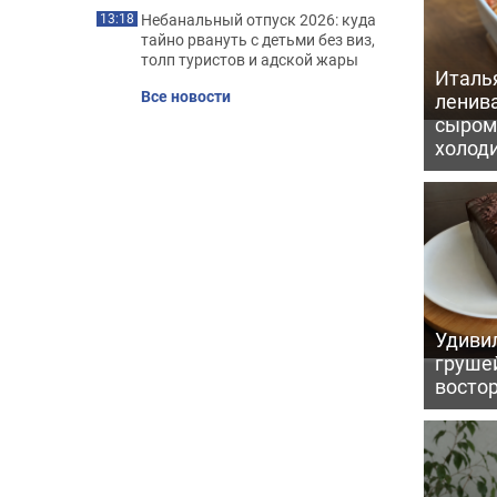
Небанальный отпуск 2026: куда
13:18
тайно рвануть с детьми без виз,
толп туристов и адской жары
Италь
Все новости
ленив
сыром 
холод
Удивил
грушей
восто