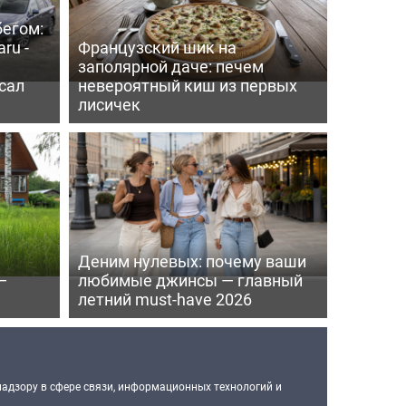
бегом:
ru -
Французский шик на
заполярной даче: печем
сал
невероятный киш из первых
лисичек
Деним нулевых: почему ваши
—
любимые джинсы — главный
летний must-have 2026
надзору в сфере связи, информационных технологий и