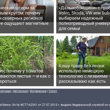
ческий шторм за
«Дальнобойщики» с про
ным кругом: почему
Volvo, Skoda, VW или Suba
и северных регионов
выбираем надежный
ее ощущают магнитные
полноприводный универ
для семьи
Кошу траву без лески:
ин, почему у томатов
использую немецкую
ваются листья — и как с
технологию с лезвиями 
бороться
рассказываю как есть
портажи
|
Авторское
|
Интересное
|
Спорт
d-News» Эл № ФС77-62541 от 27.07.2015 г. выдано Федеральной службой по 