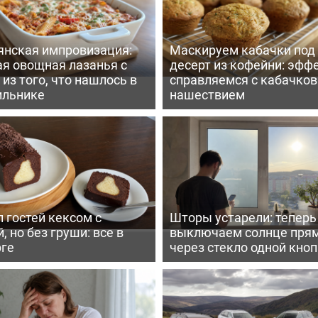
янская импровизация:
Маскируем кабачки под
ая овощная лазанья с
десерт из кофейни: эфф
из того, что нашлось в
справляемся с кабачко
ильнике
нашествием
 гостей кексом с
Шторы устарели: тепер
, но без груши: все в
выключаем солнце пря
рге
через стекло одной кно