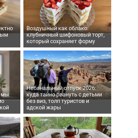
ектно
Воздушный как облако:
вым
клубничный шифоновый торт,
который сохраняет форму
Небанальный отпуск 2026:
ь мы
куда тайно рвануть с детьми
мо
без виз, толп туристов и
пкой
адской жары