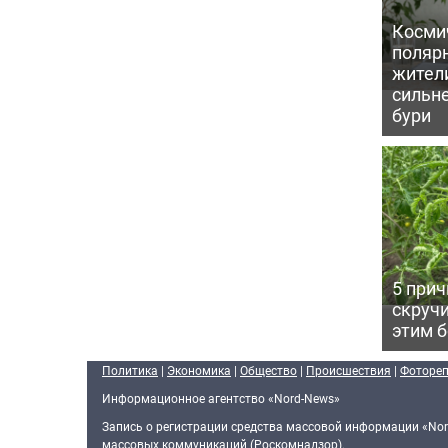
Косми
поляр
жител
сильн
бури
5 прич
скручи
этим 
Политика
|
Экономика
|
Общество
|
Происшествия
|
Фоторе
Информационное агентство «Nord-News»
Запись о регистрации средства массовой информации «Nor
массовых коммуникаций (Роскомнадзор).