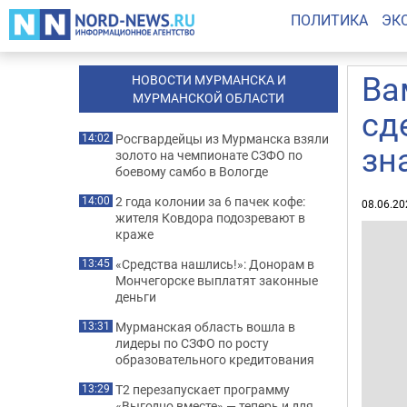
ПОЛИТИКА
ЭК
Ва
НОВОСТИ МУРМАНСКА И
МУРМАНСКОЙ ОБЛАСТИ
сд
Росгвардейцы из Мурманска взяли
14:02
зн
золото на чемпионате СЗФО по
боевому самбо в Вологде
2 года колонии за 6 пачек кофе:
14:00
08.06.20
жителя Ковдора подозревают в
краже
«Средства нашлись!»: Донорам в
13:45
Мончегорске выплатят законные
деньги
Мурманская область вошла в
13:31
лидеры по СЗФО по росту
образовательного кредитования
Т2 перезапускает программу
13:29
«Выгодно вместе» — теперь и для