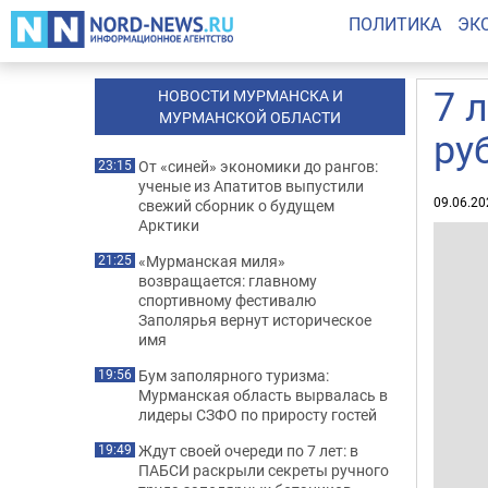
ПОЛИТИКА
ЭК
7 
НОВОСТИ МУРМАНСКА И
МУРМАНСКОЙ ОБЛАСТИ
ру
От «синей» экономики до рангов:
23:15
ученые из Апатитов выпустили
09.06.20
свежий сборник о будущем
Арктики
«Мурманская миля»
21:25
возвращается: главному
спортивному фестивалю
Заполярья вернут историческое
имя
Бум заполярного туризма:
19:56
Мурманская область вырвалась в
лидеры СЗФО по приросту гостей
Ждут своей очереди по 7 лет: в
19:49
ПАБСИ раскрыли секреты ручного