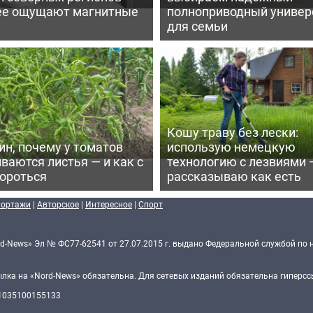
ее ощущают магнитные
полноприводный универ
для семьи
Кошу траву без лески:
ин, почему у томатов
использую немецкую
ваются листья — и как с
технологию с лезвиями 
бороться
рассказываю как есть
портажи
|
Авторское
|
Интересное
|
Спорт
d-News» Эл № ФС77-62541 от 27.07.2015 г. выдано Федеральной службой по 
ка на «Nord-News» обязательна. Для сетевых изданий обязательна гиперссы
 1035100155133