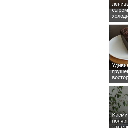
ленив
сыром 
холод
Удивил
грушей
восто
Косми
поляр
жител