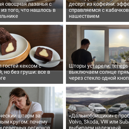
ая овощная лазанья с
десерт из кофейни: эфф
из того, что нашлось в
справляемся с кабачко
ильнике
нашествием
 гостей кексом с
Шторы устарели: тепер
, но без груши: все в
выключаем солнце пря
рге
через стекло одной кно
ческий шторм за
«Дальнобойщики» с про
ным кругом: почему
Volvo, Skoda, VW или Suba
и северных регионов
выбираем надежный