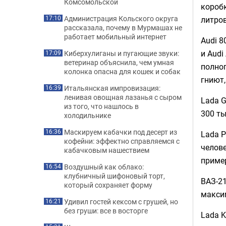
Комсомольской
коробк
Администрация Кольского округа
литро
17:10
рассказала, почему в Мурмашах не
работает мобильный интернет
Audi 8
и Audi
Киберхулиганы и пугающие звуки:
17:09
ветеринар объяснила, чем умная
полног
колонка опасна для кошек и собак
гниют,
Итальянская импровизация:
16:39
ленивая овощная лазанья с сыром
Lada G
из того, что нашлось в
300 ты
холодильнике
Маскируем кабачки под десерт из
16:36
Lada P
кофейни: эффектно справляемся с
челове
кабачковым нашествием
пример
Воздушный как облако:
16:54
клубничный шифоновый торт,
ВАЗ-21
который сохраняет форму
максим
Удивил гостей кексом с грушей, но
16:21
без груши: все в восторге
Lada K