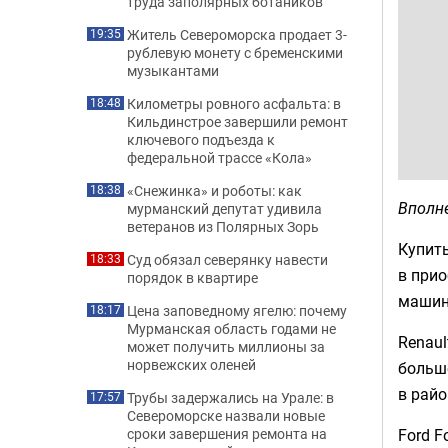
труда заполярных ботаников
Житель Североморска продает 3-
19:35
рублевую монету с бременскими
музыкантами
Километры ровного асфальта: в
18:48
Кильдинстрое завершили ремонт
ключевого подъезда к
федеральной трассе «Кола»
«Снежинка» и роботы: как
18:38
Вполн
мурманский депутат удивила
ветеранов из Полярных Зорь
Купить
Суд обязал северянку навести
18:33
в прио
порядок в квартире
машин 
Цена заповедному ягелю: почему
18:17
Мурманская область годами не
Renaul
может получить миллионы за
норвежских оленей
больш
в райо
Трубы задержались на Урале: в
17:57
Североморске назвали новые
Ford F
сроки завершения ремонта на