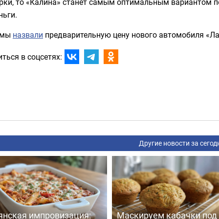
рки, то «Калина» станет самым оптимальным вариантом по
ньги.
 мы
назвали
предварительную цену нового автомобиля «Ла
ться в соцсетях:
Другие новости за сегод
янская импровизация:
Маскируем кабачки под