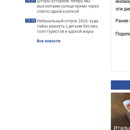
инома
Шторы устарели: теперь мы
15:31
выключаем солнце прямо через
эти де
стекло одной кнопкой
Ранее
Небанальный отпуск 2026: куда
13:18
тайно рвануть с детьми без виз,
толп туристов и адской жары
Подели
Все новости
Италь