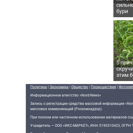
сильн
бури
5 прич
скручи
этим 
Политика
|
Экономика
|
Общество
|
Происшествия
|
Фоторе
Информационное агентство «Nord-News»
Запись о регистрации средства массовой информации «Nor
массовых коммуникаций (Роскомнадзор).
При полном или частичном использовании материалов ссыл
Учредитель — ООО «ИКС-МАРКЕТ», ИНН 5190310423, ОГРН