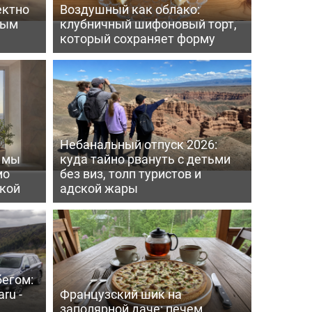
ектно
Воздушный как облако:
вым
клубничный шифоновый торт,
который сохраняет форму
Небанальный отпуск 2026:
ь мы
куда тайно рвануть с детьми
мо
без виз, толп туристов и
пкой
адской жары
бегом:
ru -
Французский шик на
заполярной даче: печем