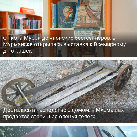
От кота Мурра до японских бестселлеров: в
Мурманске открылась выставка к Всемирному
дню кошек
Досталась в наследство с домом: в Мурмашах
продается старинная оленья телега