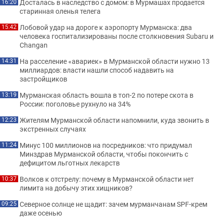
Досталась в наследство с домом: в Мурмашах продается
16:20
старинная оленья телега
Лобовой удар на дороге к аэропорту Мурманска: два
15:42
человека госпитализированы после столкновения Subaru и
Changan
На расселение «авариек» в Мурманской области нужно 13
14:31
миллиардов: власти нашли способ надавить на
застройщиков
Мурманская область вошла в топ-2 по потере скота в
13:19
России: поголовье рухнуло на 34%
Жителям Мурманской области напомнили, куда звонить в
12:23
экстренных случаях
Минус 100 миллионов на посредников: что придумал
11:24
Минздрав Мурманской области, чтобы покончить с
дефицитом льготных лекарств
Волков к отстрелу: почему в Мурманской области нет
10:37
лимита на добычу этих хищников?
Северное солнце не щадит: зачем мурманчанам SPF-крем
09:25
даже осенью