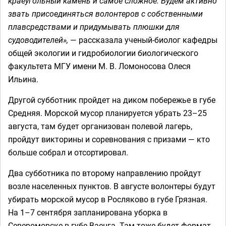
краеугольный камень и самое сложное. Будем активно
звать присоединяться волонтеров с собственными
плавсредствами и придумывать плюшки для
судоводителей»,
— рассказала ученый-биолог кафедры
общей экологии и гидробиологии биологического
факультета МГУ имени М. В. Ломоносова Олеся
Ильина.
Другой субботник пройдет на диком побережье в губе
Средняя. Морской мусор планируется убрать 23–25
августа, там будет организован полевой лагерь,
пройдут викторины и соревнования с призами — кто
больше собрал и отсортировал.
Два субботника по второму направлению пройдут
возле населенных пунктов. В августе волонтеры будут
убирать морской мусор в Росляково в губе Грязная.
На 1–7 сентября запланирована уборка в
Североморске в губе Ваенга. Там тоже будет формат