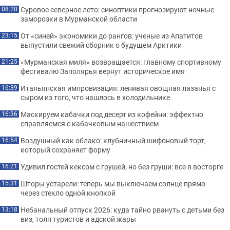
Суровое северное лето: синоптики прогнозируют ночные
08:20
заморозки в Мурманской области
От «синей» экономики до рангов: ученые из Апатитов
23:15
выпустили свежий сборник о будущем Арктики
«Мурманская миля» возвращается: главному спортивному
21:25
фестивалю Заполярья вернут историческое имя
Итальянская импровизация: ленивая овощная лазанья с
16:39
сыром из того, что нашлось в холодильнике
Маскируем кабачки под десерт из кофейни: эффектно
16:36
справляемся с кабачковым нашествием
Воздушный как облако: клубничный шифоновый торт,
16:54
который сохраняет форму
Удивил гостей кексом с грушей, но без груши: все в восторге
16:21
Шторы устарели: теперь мы выключаем солнце прямо
15:31
через стекло одной кнопкой
Небанальный отпуск 2026: куда тайно рвануть с детьми без
13:18
виз, толп туристов и адской жары