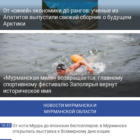
От «синей» экономики до рангов: ученые из
Апатитов выпустили свежий сборник о будущем
Арктики
«Мурманская миля» возвращается: главному
спортивному фестивалю Заполярья вернут
историческое имя
НОВОСТИ МУРМАНСКА И
МУРМАНСКОЙ ОБЛАСТИ
От кота Мурра до японских бестселлеров: в Мурманске
16:33
открылась выставка к Всемирному дню кошек