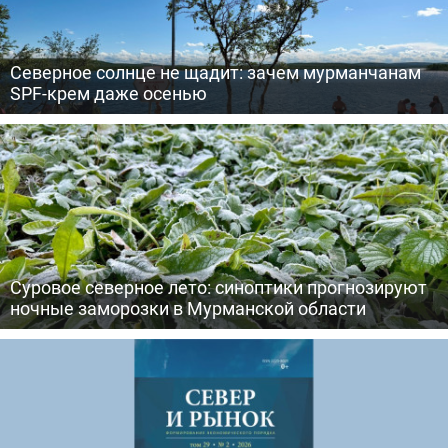
Северное солнце не щадит: зачем мурманчанам
SPF-крем даже осенью
Суровое северное лето: синоптики прогнозируют
ночные заморозки в Мурманской области