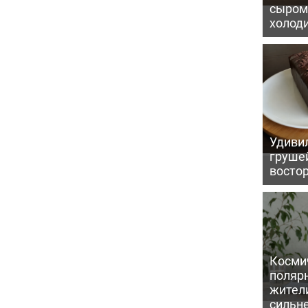
сыром 
холод
Удивил
грушей
восто
Косми
поляр
жител
сильн