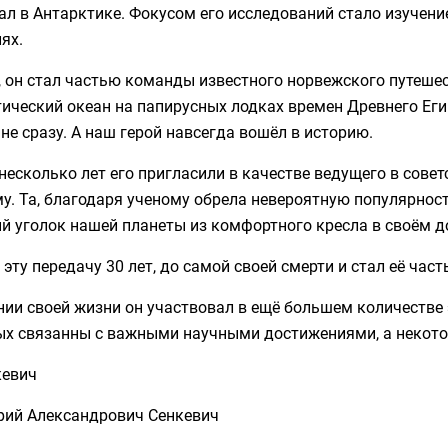
л в Антарктике. Фокусом его исследований стало изучен
ях.
 он стал частью команды известного норвежского путеше
ический океан на папирусных лодках времен Древнего Еги
 не сразу. А наш герой навсегда вошёл в историю.
несколько лет его пригласили в качестве ведущего в сов
у. Та, благодаря ученому обрела невероятную популярност
й уголок нашей планеты из комфортного кресла в своём д
 эту передачу 30 лет, до самой своей смерти и стал её час
нии своей жизни он участвовал в ещё большем количестве 
ых связанны с важными научными достижениями, а некотор
рий Александрович Сенкевич