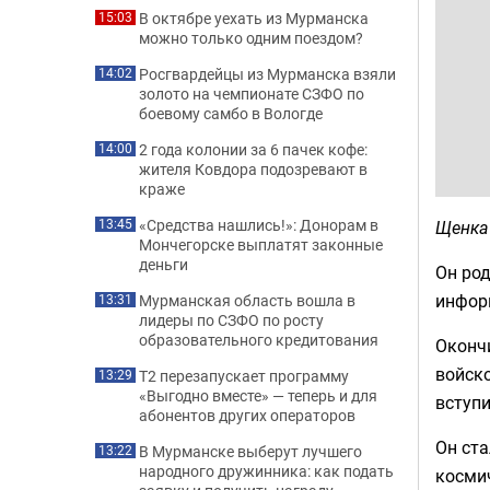
В октябре уехать из Мурманска
15:03
можно только одним поездом?
Росгвардейцы из Мурманска взяли
14:02
золото на чемпионате СЗФО по
боевому самбо в Вологде
2 года колонии за 6 пачек кофе:
14:00
жителя Ковдора подозревают в
краже
«Средства нашлись!»: Донорам в
Щенка
13:45
Мончегорске выплатят законные
деньги
Он род
инфор
Мурманская область вошла в
13:31
лидеры по СЗФО по росту
образовательного кредитования
Оконч
войско
Т2 перезапускает программу
13:29
«Выгодно вместе» — теперь и для
вступи
абонентов других операторов
Он ст
В Мурманске выберут лучшего
13:22
народного дружинника: как подать
космич