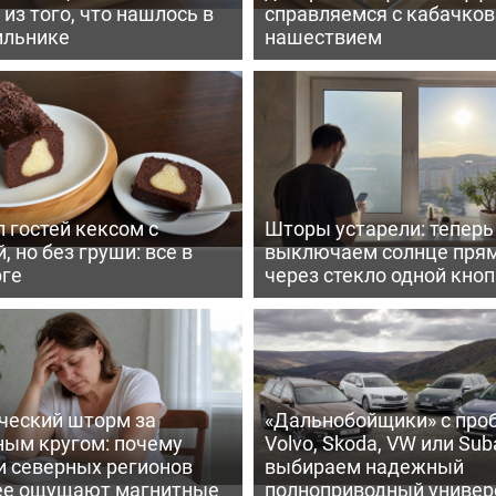
из того, что нашлось в
справляемся с кабачко
ильнике
нашествием
 гостей кексом с
Шторы устарели: тепер
, но без груши: все в
выключаем солнце пря
рге
через стекло одной кно
ческий шторм за
«Дальнобойщики» с про
ным кругом: почему
Volvo, Skoda, VW или Suba
и северных регионов
выбираем надежный
ее ощущают магнитные
полноприводный универ