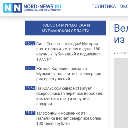
ПОЛИТИКА
ЭК
Ве
НОВОСТИ МУРМАНСКА И
МУРМАНСКОЙ ОБЛАСТИ
из
Сила Севера — в людях! История
16:03
апатитчанки, которая издала 180
23.06.20
научных публикаций и поднимает
187,5 кг
Житель Карелии приехал в
16:00
Мурманск полечиться и совершил
ряд преступлений
На Кольском севере стартует
15:54
Всероссийская перепись воробьев:
как считать птиц и получить
подарки
Телефонный мошенник из
15:10
Нальчика вернет северянке более
100 тысяч рублей