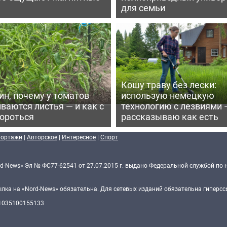
для семьи
Кошу траву без лески:
ин, почему у томатов
использую немецкую
ваются листья — и как с
технологию с лезвиями 
бороться
рассказываю как есть
портажи
|
Авторское
|
Интересное
|
Спорт
d-News» Эл № ФС77-62541 от 27.07.2015 г. выдано Федеральной службой по 
ка на «Nord-News» обязательна. Для сетевых изданий обязательна гиперссы
 1035100155133