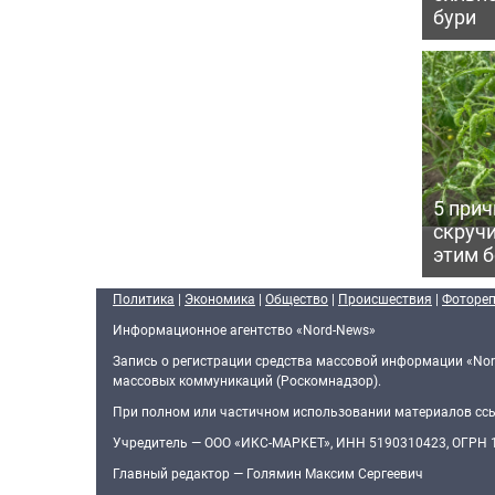
бури
5 прич
скручи
этим 
Политика
|
Экономика
|
Общество
|
Происшествия
|
Фоторе
Информационное агентство «Nord-News»
Запись о регистрации средства массовой информации «Nor
массовых коммуникаций (Роскомнадзор).
При полном или частичном использовании материалов ссыл
Учредитель — ООО «ИКС-МАРКЕТ», ИНН 5190310423, ОГРН
Главный редактор — Голямин Максим Сергеевич