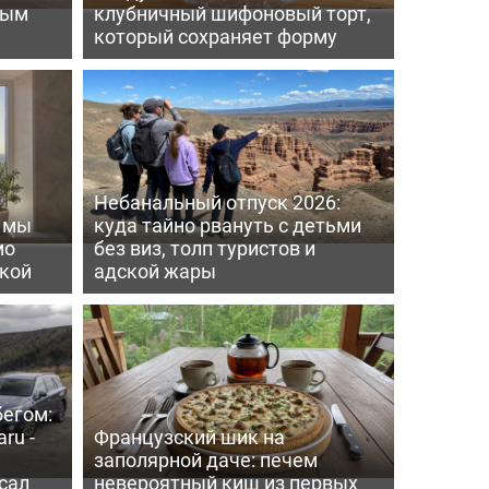
вым
клубничный шифоновый торт,
который сохраняет форму
Небанальный отпуск 2026:
ь мы
куда тайно рвануть с детьми
мо
без виз, толп туристов и
пкой
адской жары
бегом:
ru -
Французский шик на
заполярной даче: печем
сал
невероятный киш из первых