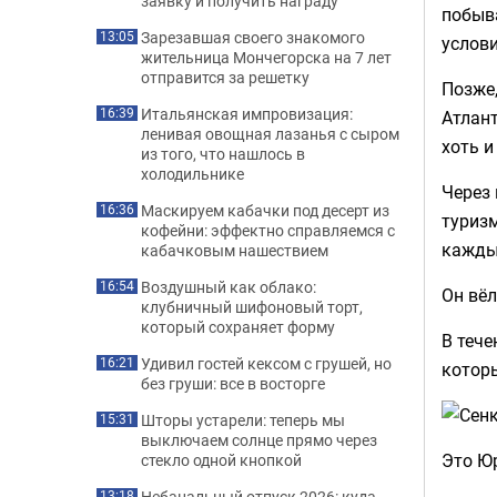
заявку и получить награду
побыва
Зарезавшая своего знакомого
13:05
услови
жительница Мончегорска на 7 лет
отправится за решетку
Позже,
Итальянская импровизация:
16:39
Атлант
ленивая овощная лазанья с сыром
хоть и
из того, что нашлось в
холодильнике
Через 
Маскируем кабачки под десерт из
16:36
туризм
кофейни: эффектно справляемся с
кажды
кабачковым нашествием
Воздушный как облако:
16:54
Он вёл
клубничный шифоновый торт,
который сохраняет форму
В тече
Удивил гостей кексом с грушей, но
16:21
котор
без груши: все в восторге
Шторы устарели: теперь мы
15:31
выключаем солнце прямо через
Это Ю
стекло одной кнопкой
Небанальный отпуск 2026: куда
13:18