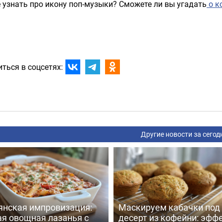
 узнать про икону поп-музыки? Сможете ли вы угадать
о к
ться в соцсетях:
Другие новости за сегод
янская импровизация:
Маскируем кабачки под
ая овощная лазанья с
десерт из кофейни: эфф