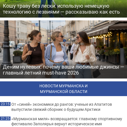
Кошу траву без лески: использую немецкую
технологию с лезвиями — рассказываю как есть
Деним нулевых: почему ваши любимые джинсы —
главный летний must-have 2026
НОВОСТИ МУРМАНСКА И
МУРМАНСКОЙ ОБЛАСТИ
От «синей» экономики до рангов: ученые из Апатитов
23:15
выпустили свежий сборник о будущем Арктики
«Мурманская миля» возвращается: главному спортивному
21:25
фестивалю Заполярья вернут историческое имя