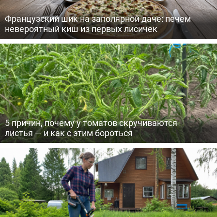
Французский шик на заполярной даче: печем
невероятный киш из первых лисичек
5 причин, почему у томатов скручиваются
листья — и как с этим бороться