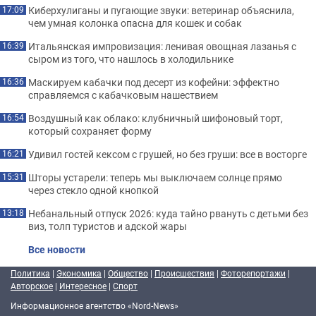
Киберхулиганы и пугающие звуки: ветеринар объяснила,
17:09
чем умная колонка опасна для кошек и собак
Итальянская импровизация: ленивая овощная лазанья с
16:39
сыром из того, что нашлось в холодильнике
Маскируем кабачки под десерт из кофейни: эффектно
16:36
справляемся с кабачковым нашествием
Воздушный как облако: клубничный шифоновый торт,
16:54
который сохраняет форму
Удивил гостей кексом с грушей, но без груши: все в восторге
16:21
Шторы устарели: теперь мы выключаем солнце прямо
15:31
через стекло одной кнопкой
Небанальный отпуск 2026: куда тайно рвануть с детьми без
13:18
виз, толп туристов и адской жары
Все новости
Политика
|
Экономика
|
Общество
|
Происшествия
|
Фоторепортажи
|
Авторское
|
Интересное
|
Спорт
Информационное агентство «Nord-News»