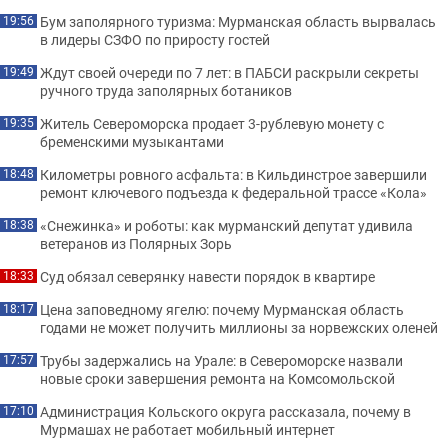
Бум заполярного туризма: Мурманская область вырвалась
19:56
в лидеры СЗФО по приросту гостей
Ждут своей очереди по 7 лет: в ПАБСИ раскрыли секреты
19:49
ручного труда заполярных ботаников
Житель Североморска продает 3-рублевую монету с
19:35
бременскими музыкантами
Километры ровного асфальта: в Кильдинстрое завершили
18:48
ремонт ключевого подъезда к федеральной трассе «Кола»
«Снежинка» и роботы: как мурманский депутат удивила
18:38
ветеранов из Полярных Зорь
Суд обязал северянку навести порядок в квартире
18:33
Цена заповедному ягелю: почему Мурманская область
18:17
годами не может получить миллионы за норвежских оленей
Трубы задержались на Урале: в Североморске назвали
17:57
новые сроки завершения ремонта на Комсомольской
Администрация Кольского округа рассказала, почему в
17:10
Мурмашах не работает мобильный интернет