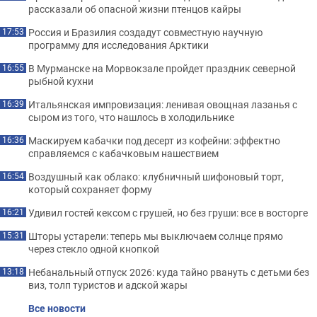
рассказали об опасной жизни птенцов кайры
Россия и Бразилия создадут совместную научную
17:53
программу для исследования Арктики
В Мурманске на Морвокзале пройдет праздник северной
16:55
рыбной кухни
Итальянская импровизация: ленивая овощная лазанья с
16:39
сыром из того, что нашлось в холодильнике
Маскируем кабачки под десерт из кофейни: эффектно
16:36
справляемся с кабачковым нашествием
Воздушный как облако: клубничный шифоновый торт,
16:54
который сохраняет форму
Удивил гостей кексом с грушей, но без груши: все в восторге
16:21
Шторы устарели: теперь мы выключаем солнце прямо
15:31
через стекло одной кнопкой
Небанальный отпуск 2026: куда тайно рвануть с детьми без
13:18
виз, толп туристов и адской жары
Все новости