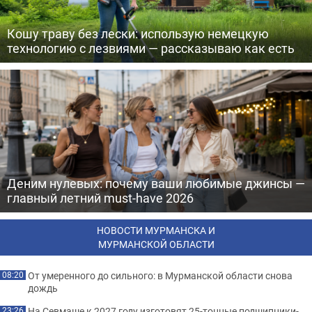
Кошу траву без лески: использую немецкую
технологию с лезвиями — рассказываю как есть
Деним нулевых: почему ваши любимые джинсы —
главный летний must-have 2026
НОВОСТИ МУРМАНСКА И
МУРМАНСКОЙ ОБЛАСТИ
От умеренного до сильного: в Мурманской области снова
08:20
дождь
На Севмаше к 2027 году изготовят 25-тонные подшипники-
23:26