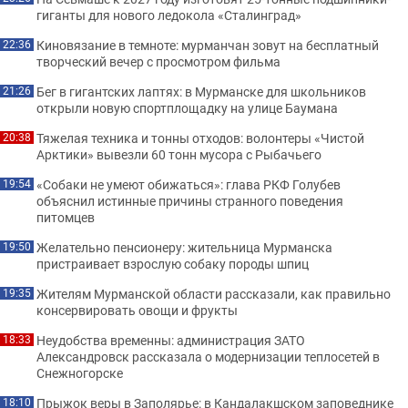
гиганты для нового ледокола «Сталинград»
Киновязание в темноте: мурманчан зовут на бесплатный
22:36
творческий вечер с просмотром фильма
Бег в гигантских лаптях: в Мурманске для школьников
21:26
открыли новую спортплощадку на улице Баумана
Тяжелая техника и тонны отходов: волонтеры «Чистой
20:38
Арктики» вывезли 60 тонн мусора с Рыбачьего
«Собаки не умеют обижаться»: глава РКФ Голубев
19:54
объяснил истинные причины странного поведения
питомцев
Желательно пенсионеру: жительница Мурманска
19:50
пристраивает взрослую собаку породы шпиц
Жителям Мурманской области рассказали, как правильно
19:35
консервировать овощи и фрукты
Неудобства временны: администрация ЗАТО
18:33
Александровск рассказала о модернизации теплосетей в
Снежногорске
Прыжок веры в Заполярье: в Кандалакшском заповеднике
18:10