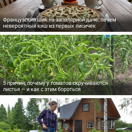
Французский шик на заполярной даче: печем
невероятный киш из первых лисичек
5 причин, почему у томатов скручиваются
листья — и как с этим бороться