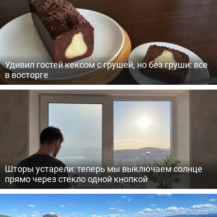
Удивил гостей кексом с грушей, но без груши: все
в восторге
Шторы устарели: теперь мы выключаем солнце
прямо через стекло одной кнопкой