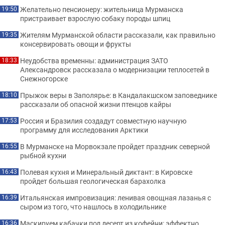
Желательно пенсионеру: жительница Мурманска
19:50
пристраивает взрослую собаку породы шпиц
Жителям Мурманской области рассказали, как правильно
19:35
консервировать овощи и фрукты
Неудобства временны: администрация ЗАТО
18:33
Александровск рассказала о модернизации теплосетей в
Снежногорске
Прыжок веры в Заполярье: в Кандалакшском заповеднике
18:10
рассказали об опасной жизни птенцов кайры
Россия и Бразилия создадут совместную научную
17:53
программу для исследования Арктики
В Мурманске на Морвокзале пройдет праздник северной
16:55
рыбной кухни
Полевая кухня и Минеральный диктант: в Кировске
16:43
пройдет большая геологическая барахолка
Итальянская импровизация: ленивая овощная лазанья с
16:39
сыром из того, что нашлось в холодильнике
Маскируем кабачки под десерт из кофейни: эффектно
16:36