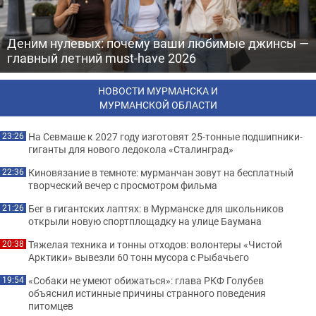
Деним нулевых: почему ваши любимые джинсы —
главный летний must-have 2026
НОВОСТИ МУРМАНСКА И
МУРМАНСКОЙ ОБЛАСТИ
На Севмаше к 2027 году изготовят 25-тонные подшипники-
23:26
гиганты для нового ледокола «Сталинград»
Киновязание в темноте: мурманчан зовут на бесплатный
22:36
творческий вечер с просмотром фильма
Бег в гигантских лаптях: в Мурманске для школьников
21:26
открыли новую спортплощадку на улице Баумана
Тяжелая техника и тонны отходов: волонтеры «Чистой
20:38
Арктики» вывезли 60 тонн мусора с Рыбачьего
«Собаки не умеют обижаться»: глава РКФ Голубев
19:54
объяснил истинные причины странного поведения
питомцев