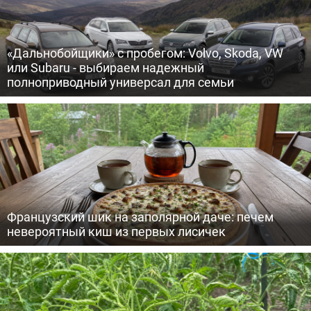
«Дальнобойщики» с пробегом: Volvo, Skoda, VW
или Subaru - выбираем надежный
полноприводный универсал для семьи
Французский шик на заполярной даче: печем
невероятный киш из первых лисичек