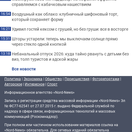
справляемся с кабачковым нашествием
Воздушный как облако: клубничный шифоновый торт,
16:54
который сохраняет форму
Удивил гостей кексом с грушей, но без груши: все в восторге
16:21
Шторы устарели: теперь мы выключаем солнце прямо
15:31
через стекло одной кнопкой
Небанальный отпуск 2026: куда тайно рвануть с детьми без
13:18
виз, толп туристов и адской жары
Все новости
Политика
|
Экономика
|
Общество
|
Происшествия
|
Фоторепортажи
|
Авторское
|
Интересное
|
Спорт
Информационное агентство «Nord-News»
Запись о регистрации средства массовой информации «Nord-News» Эл
№ ФС77-62541 от 27.07.2015 г. выдано Федеральной службой по
надзору в сфере связи, информационных технологий и массовых
коммуникаций (Роскомнадзор).
При полном или частичном использовании материалов ссылка на
«Nord-News» обязательна. Для сетевых изданий обязательна