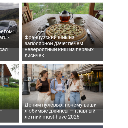
бегом:
ru -
Французский шик на
заполярной даче: печем
сал
невероятный киш из первых
лисичек
Деним нулевых: почему ваши
—
любимые джинсы — главный
летний must-have 2026