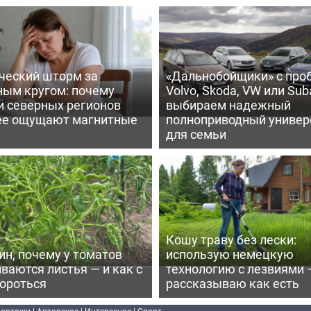
ческий шторм за
«Дальнобойщики» с про
ным кругом: почему
Volvo, Skoda, VW или Suba
и северных регионов
выбираем надежный
ее ощущают магнитные
полноприводный универ
для семьи
Кошу траву без лески:
ин, почему у томатов
использую немецкую
ваются листья — и как с
технологию с лезвиями 
бороться
рассказываю как есть
портажи
|
Авторское
|
Интересное
|
Спорт