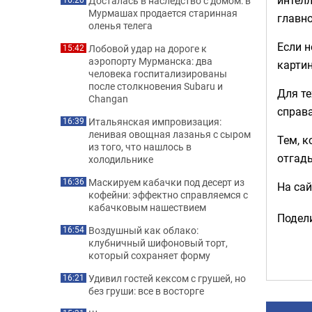
Досталась в наследство с домом: в
Мурмашах продается старинная
главно
оленья телега
Если н
Лобовой удар на дороге к
15:42
аэропорту Мурманска: два
картин
человека госпитализированы
после столкновения Subaru и
Для те
Changan
справа
Итальянская импровизация:
16:39
ленивая овощная лазанья с сыром
Тем, к
из того, что нашлось в
отгад
холодильнике
Маскируем кабачки под десерт из
16:36
На са
кофейни: эффектно справляемся с
кабачковым нашествием
Подели
Воздушный как облако:
16:54
клубничный шифоновый торт,
который сохраняет форму
Удивил гостей кексом с грушей, но
16:21
без груши: все в восторге