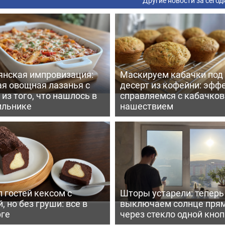
Другие новости за сегод
янская импровизация:
Маскируем кабачки под
ая овощная лазанья с
десерт из кофейни: эфф
из того, что нашлось в
справляемся с кабачко
ильнике
нашествием
 гостей кексом с
Шторы устарели: тепер
, но без груши: все в
выключаем солнце пря
рге
через стекло одной кно