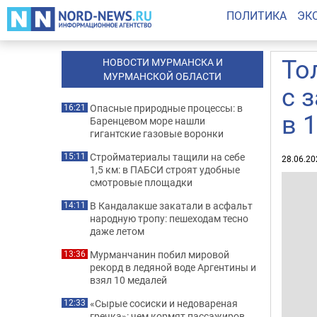
ПОЛИТИКА
ЭК
То
НОВОСТИ МУРМАНСКА И
МУРМАНСКОЙ ОБЛАСТИ
с 
Опасные природные процессы: в
16:21
в 
Баренцевом море нашли
гигантские газовые воронки
Стройматериалы тащили на себе
15:11
28.06.20
1,5 км: в ПАБСИ строят удобные
смотровые площадки
В Кандалакше закатали в асфальт
14:11
народную тропу: пешеходам тесно
даже летом
Мурманчанин побил мировой
13:36
рекорд в ледяной воде Аргентины и
взял 10 медалей
«Сырые сосиски и недовареная
12:33
гречка»: чем кормят пассажиров