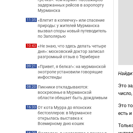
задержанных рейсов в аэропорту
Мурманска
«Влетит в копеечку» или спасение
11:35
природы: у жителей Мурманска
вызвал споры новый путеводитель
по Заполярью
«Не знаю, что здесь делать четыре
10:43
дня»: московский доктор записал
разгромный отзыв о Териберке
«Привет, я белка!»: на мурманской
09:21
экотропе установили говорящие
Найдит
инфостенды
Это за
Пикники откладываются:
08:20
воскресенье в Мурманской
число,
области обещает быть дождливым
Это то
От кота Мурра до японских
16:33
есть и
бестселлеров: в Мурманске
открылась выставка к
Всемирному дню кошек
Только
интелл
16:20