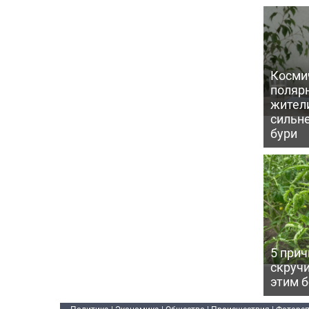
Косми
поляр
жител
сильн
бури
5 прич
скручи
этим 
Политика
|
Экономика
|
Общество
|
Происшествия
|
Фоторе