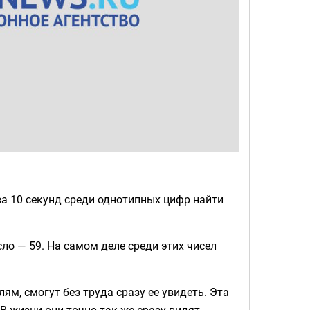
а 10 секунд среди однотипных цифр найти
сло — 59. На самом деле среди этих чисел
м, смогут без труда сразу ее увидеть. Эта
В жизни они точно так же сразу видят