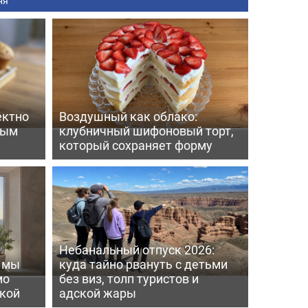
ня
ектно
Воздушный как облако:
вым
клубничный шифоновый торт,
который сохраняет форму
Небанальный отпуск 2026:
ь мы
куда тайно рвануть с детьми
мо
без виз, толп туристов и
пкой
адской жары