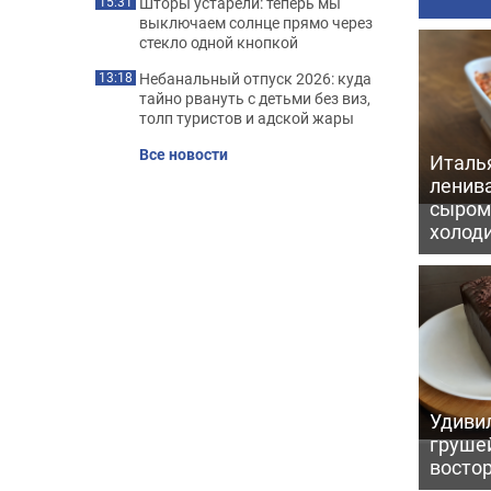
Шторы устарели: теперь мы
15:31
выключаем солнце прямо через
стекло одной кнопкой
Небанальный отпуск 2026: куда
13:18
тайно рвануть с детьми без виз,
толп туристов и адской жары
Все новости
Италь
ленив
сыром 
холод
Удивил
грушей
восто