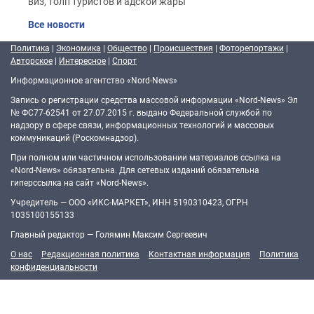
виз, толп туристов и адской жары
Все новости
Политика
|
Экономика
|
Общество
|
Происшествия
|
Фоторепортажи
|
Авторское
|
Интересное
|
Спорт
Информационное агентство «Nord-News»
Запись о регистрации средства массовой информации «Nord-News» Эл
№ ФС77-62541 от 27.07.2015 г. выдано Федеральной службой по
надзору в сфере связи, информационных технологий и массовых
коммуникаций (Роскомнадзор).
При полном или частичном использовании материалов ссылка на
«Nord-News» обязательна. Для сетевых изданий обязательна
гиперссылка на сайт «Nord-News».
Учредитель — ООО «ИКС-МАРКЕТ», ИНН 5190310423, ОГРН
1035100155133
Главный редактор — Голямин Максим Сергеевич
О нас
Редакционная политика
Контактная информация
Политика
конфиденциальности