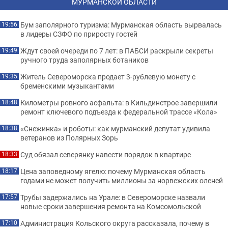
МУРМАНСКОЙ ОБЛАСТИ
Бум заполярного туризма: Мурманская область вырвалась
19:56
в лидеры СЗФО по приросту гостей
Ждут своей очереди по 7 лет: в ПАБСИ раскрыли секреты
19:49
ручного труда заполярных ботаников
Житель Североморска продает 3-рублевую монету с
19:35
бременскими музыкантами
Километры ровного асфальта: в Кильдинстрое завершили
18:48
ремонт ключевого подъезда к федеральной трассе «Кола»
«Снежинка» и роботы: как мурманский депутат удивила
18:38
ветеранов из Полярных Зорь
Суд обязал северянку навести порядок в квартире
18:33
Цена заповедному ягелю: почему Мурманская область
18:17
годами не может получить миллионы за норвежских оленей
Трубы задержались на Урале: в Североморске назвали
17:57
новые сроки завершения ремонта на Комсомольской
Администрация Кольского округа рассказала, почему в
17:10