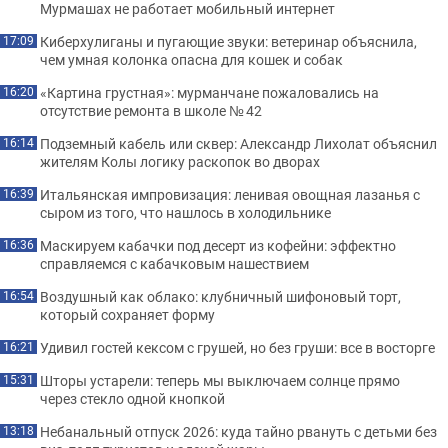
Мурмашах не работает мобильный интернет
Киберхулиганы и пугающие звуки: ветеринар объяснила,
17:09
чем умная колонка опасна для кошек и собак
«Картина грустная»: мурманчане пожаловались на
16:20
отсутствие ремонта в школе № 42
Подземный кабель или сквер: Александр Лихолат объяснил
16:14
жителям Колы логику раскопок во дворах
Итальянская импровизация: ленивая овощная лазанья с
16:39
сыром из того, что нашлось в холодильнике
Маскируем кабачки под десерт из кофейни: эффектно
16:36
справляемся с кабачковым нашествием
Воздушный как облако: клубничный шифоновый торт,
16:54
который сохраняет форму
Удивил гостей кексом с грушей, но без груши: все в восторге
16:21
Шторы устарели: теперь мы выключаем солнце прямо
15:31
через стекло одной кнопкой
Небанальный отпуск 2026: куда тайно рвануть с детьми без
13:18