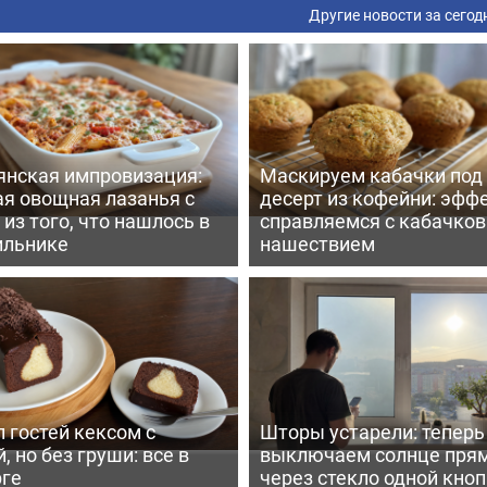
Другие новости за сегод
янская импровизация:
Маскируем кабачки под
ая овощная лазанья с
десерт из кофейни: эфф
из того, что нашлось в
справляемся с кабачко
ильнике
нашествием
 гостей кексом с
Шторы устарели: тепер
, но без груши: все в
выключаем солнце пря
рге
через стекло одной кно