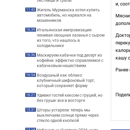
лестницы и трапы
и, соо
Житель Мурманска хотел купить
11:43
автомобиль, но нарвался на
Мясник
мошенников
допол
Итальянская импровизация:
16:39
Доктор
ленивая овощная лазанья с сыром
из того, что нашлось в
переку
холодильнике
калори
Маскируем кабачки под десерт из
16:36
кашу с
кофейни: эффектно справляемся с
кабачковым нашествием
Ранее
Воздушный как облако:
16:54
клубничный шифоновый торт,
который сохраняет форму
Подели
Удивил гостей кексом с грушей, но
16:21
без груши: все в восторге
Шторы устарели: теперь мы
15:31
выключаем солнце прямо через
стекло одной кнопкой
Небанальный отпуск 2026: куда
13:18