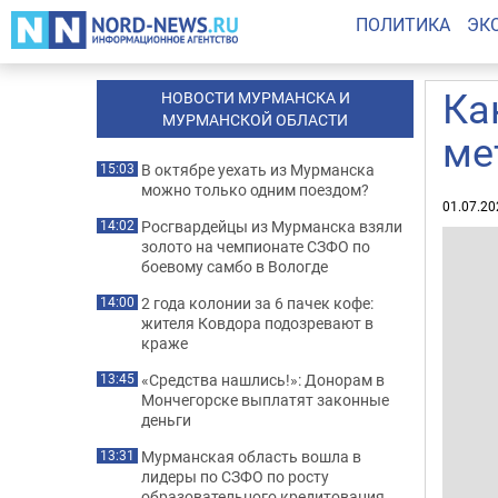
ПОЛИТИКА
ЭК
Ка
НОВОСТИ МУРМАНСКА И
МУРМАНСКОЙ ОБЛАСТИ
ме
В октябре уехать из Мурманска
15:03
можно только одним поездом?
01.07.20
Росгвардейцы из Мурманска взяли
14:02
золото на чемпионате СЗФО по
боевому самбо в Вологде
2 года колонии за 6 пачек кофе:
14:00
жителя Ковдора подозревают в
краже
«Средства нашлись!»: Донорам в
13:45
Мончегорске выплатят законные
деньги
Мурманская область вошла в
13:31
лидеры по СЗФО по росту
образовательного кредитования