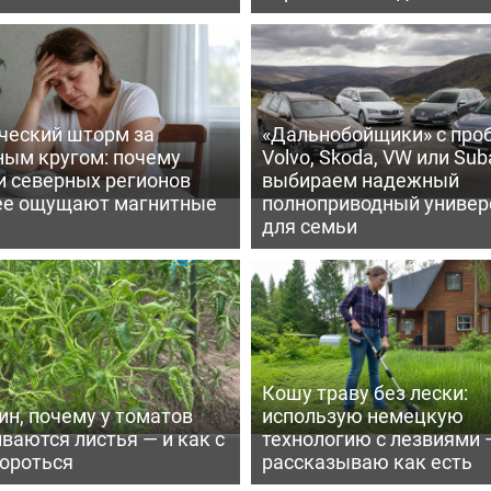
ческий шторм за
«Дальнобойщики» с про
ным кругом: почему
Volvo, Skoda, VW или Suba
и северных регионов
выбираем надежный
ее ощущают магнитные
полноприводный универ
для семьи
Кошу траву без лески:
ин, почему у томатов
использую немецкую
ваются листья — и как с
технологию с лезвиями 
бороться
рассказываю как есть