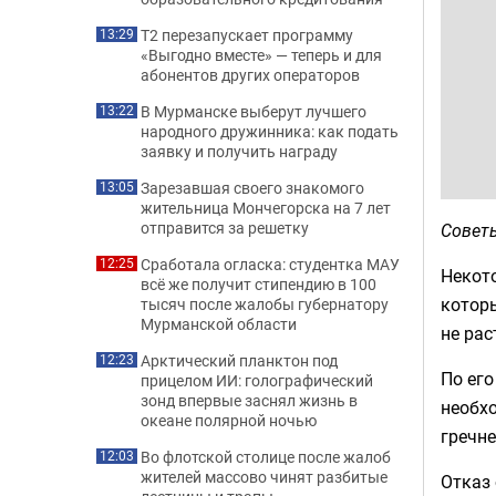
Т2 перезапускает программу
13:29
«Выгодно вместе» — теперь и для
абонентов других операторов
В Мурманске выберут лучшего
13:22
народного дружинника: как подать
заявку и получить награду
Зарезавшая своего знакомого
13:05
жительница Мончегорска на 7 лет
отправится за решетку
Советы
Сработала огласка: студентка МАУ
12:25
Некото
всё же получит стипендию в 100
которы
тысяч после жалобы губернатору
Мурманской области
не рас
Арктический планктон под
12:23
По его
прицелом ИИ: голографический
зонд впервые заснял жизнь в
необхо
океане полярной ночью
гречне
Во флотской столице после жалоб
12:03
жителей массово чинят разбитые
Отказ 