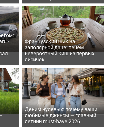
бегом:
ru -
Французский шик на
заполярной даче: печем
сал
невероятный киш из первых
лисичек
Деним нулевых: почему ваши
—
любимые джинсы — главный
летний must-have 2026