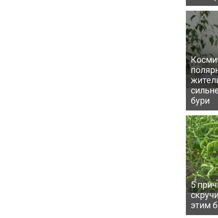
Косми
поляр
жител
сильн
бури
5 прич
скручи
этим 