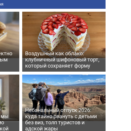
ня
ектно
Воздушный как облако:
вым
клубничный шифоновый торт,
который сохраняет форму
Небанальный отпуск 2026:
ь мы
куда тайно рвануть с детьми
мо
без виз, толп туристов и
пкой
адской жары