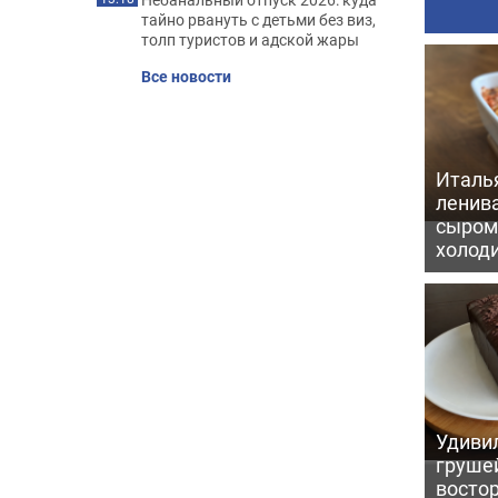
тайно рвануть с детьми без виз,
толп туристов и адской жары
Все новости
Италь
ленив
сыром 
холод
Удивил
грушей
восто