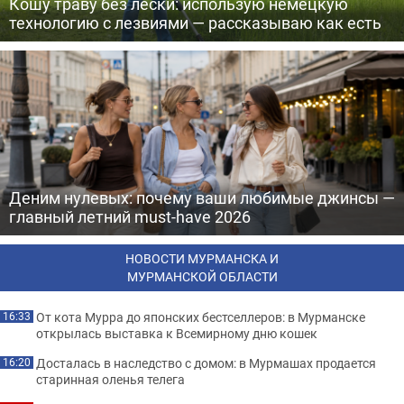
Кошу траву без лески: использую немецкую
технологию с лезвиями — рассказываю как есть
Деним нулевых: почему ваши любимые джинсы —
главный летний must-have 2026
НОВОСТИ МУРМАНСКА И
МУРМАНСКОЙ ОБЛАСТИ
От кота Мурра до японских бестселлеров: в Мурманске
16:33
открылась выставка к Всемирному дню кошек
Досталась в наследство с домом: в Мурмашах продается
16:20
старинная оленья телега