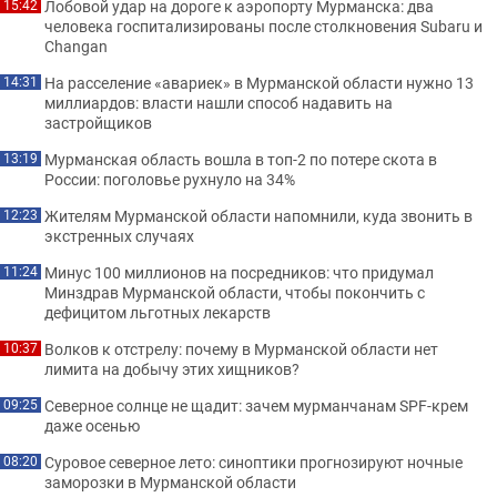
Лобовой удар на дороге к аэропорту Мурманска: два
15:42
человека госпитализированы после столкновения Subaru и
Changan
На расселение «авариек» в Мурманской области нужно 13
14:31
миллиардов: власти нашли способ надавить на
застройщиков
Мурманская область вошла в топ-2 по потере скота в
13:19
России: поголовье рухнуло на 34%
Жителям Мурманской области напомнили, куда звонить в
12:23
экстренных случаях
Минус 100 миллионов на посредников: что придумал
11:24
Минздрав Мурманской области, чтобы покончить с
дефицитом льготных лекарств
Волков к отстрелу: почему в Мурманской области нет
10:37
лимита на добычу этих хищников?
Северное солнце не щадит: зачем мурманчанам SPF-крем
09:25
даже осенью
Суровое северное лето: синоптики прогнозируют ночные
08:20
заморозки в Мурманской области