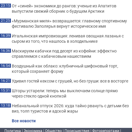
От «синей» экономики до рангов: ученые из Апатитов
23:15
выпустили свежий сборник о будущем Арктики
«Мурманская миля» возвращается: главному спортивному
21:25
фестивалю Заполярья вернут историческое имя
Итальянская импровизация: ленивая овощная лазанья с
16:39
сыром из того, что нашлось в холодильнике
Маскируем кабачки под десерт из кофейни: эффектно
16:36
справляемся с кабачковым нашествием
Воздушный как облако: клубничный шифоновый торт,
16:54
который сохраняет форму
Удивил гостей кексом с грушей, но без груши: все в восторге
16:21
Шторы устарели: теперь мы выключаем солнце прямо
15:31
через стекло одной кнопкой
Небанальный отпуск 2026: куда тайно рвануть с детьми без
13:18
виз, толп туристов и адской жары
Все новости
Политика
|
Экономика
|
Общество
|
Происшествия
|
Фоторепортажи
|