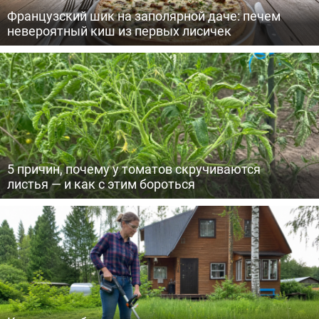
Французский шик на заполярной даче: печем
невероятный киш из первых лисичек
5 причин, почему у томатов скручиваются
листья — и как с этим бороться