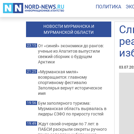
ПОЛИТИКА
ЭК
Сл
НОВОСТИ МУРМАНСКА И
МУРМАНСКОЙ ОБЛАСТИ
ре
От «синей» экономики до рангов:
23:15
из
ученые из Апатитов выпустили
свежий сборник о будущем
Арктики
03.07.20
«Мурманская миля»
21:25
возвращается: главному
спортивному фестивалю
Заполярья вернут историческое
имя
Бум заполярного туризма:
19:56
Мурманская область вырвалась в
лидеры СЗФО по приросту гостей
Ждут своей очереди по 7 лет: в
19:49
ПАБСИ раскрыли секреты ручного