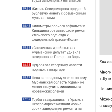
труда заполярных ботаников
Житель Североморска продает 3-
19:35
рублевую монету с бременскими
музыкантами
Километры ровного асфальта: в
18:48
Кильдинстрое завершили ремонт
ключевого подъезда к
федеральной трассе «Кола»
«Снежинка» и роботы: как
18:38
мурманский депутат удивила
ветеранов из Полярных Зорь
Как из
Суд обязал северянку навести
18:33
порядок в квартире
Многим
Цена заповедному ягелю: почему
18:17
«Шутки
Мурманская область годами не
может получить миллионы за
На них
норвежских оленей
Можно 
Трубы задержались на Урале: в
17:57
Североморске назвали новые
сползу
сроки завершения ремонта на