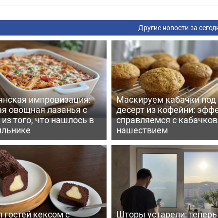
Другие новости за сегод
янская импровизация:
Маскируем кабачки под
ая овощная лазанья с
десерт из кофейни: эфф
из того, что нашлось в
справляемся с кабачко
ильнике
нашествием
 гостей кексом с
Шторы устарели: тепер