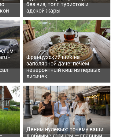
мо
без виз, толп туристов и
пкой
адской жары
бегом:
ru -
Французский шик на
заполярной даче: печем
сал
невероятный киш из первых
лисичек
Деним нулевых: почему ваши
—
любимые джинсы — главный