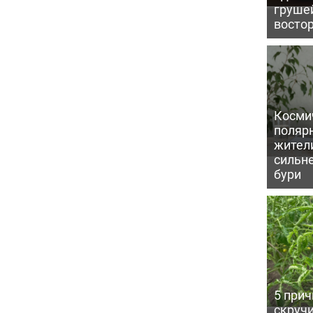
грушей
восто
Косми
поляр
жител
сильн
бури
5 прич
скручи