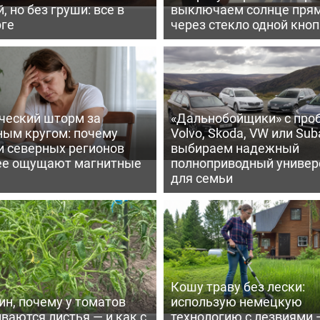
, но без груши: все в
выключаем солнце пря
рге
через стекло одной кно
ческий шторм за
«Дальнобойщики» с про
ным кругом: почему
Volvo, Skoda, VW или Suba
и северных регионов
выбираем надежный
ее ощущают магнитные
полноприводный универ
для семьи
Кошу траву без лески:
ин, почему у томатов
использую немецкую
ваются листья — и как с
технологию с лезвиями 