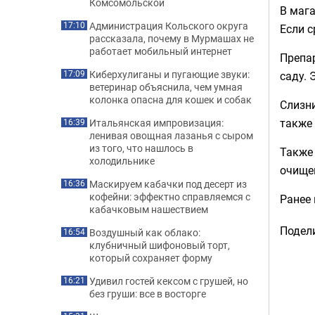
Комсомольской
В мага
Администрация Кольского округа
17:10
Если с
рассказала, почему в Мурмашах не
работает мобильный интернет
Препар
Киберхулиганы и пугающие звуки:
саду. 
17:09
ветеринар объяснила, чем умная
колонка опасна для кошек и собак
Слизни
также 
Итальянская импровизация:
16:39
ленивая овощная лазанья с сыром
из того, что нашлось в
Также 
холодильнике
очищен
Маскируем кабачки под десерт из
16:36
кофейни: эффектно справляемся с
Ранее
кабачковым нашествием
Подели
Воздушный как облако:
16:54
клубничный шифоновый торт,
который сохраняет форму
Удивил гостей кексом с грушей, но
16:21
без груши: все в восторге