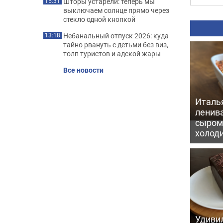
Шторы устарели: теперь мы
15:31
выключаем солнце прямо через
стекло одной кнопкой
Небанальный отпуск 2026: куда
13:18
тайно рвануть с детьми без виз,
толп туристов и адской жары
Все новости
Италь
ленив
сыром 
холод
Удивил