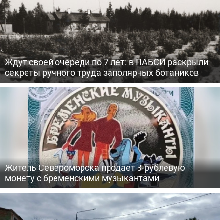
Ждут своей очереди по 7 лет: в ПАБСИ раскрыли
секреты ручного труда заполярных ботаников
Житель Североморска продает 3-рублевую
монету с бременскими музыкантами