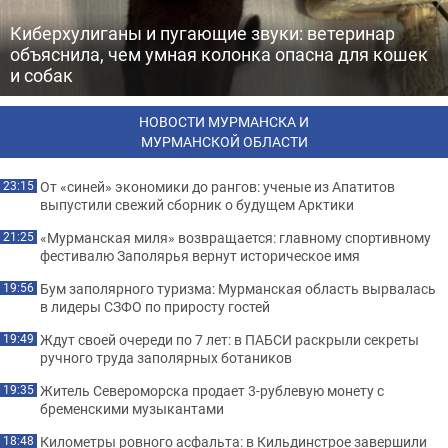
Киберхулиганы и пугающие звуки: ветеринар
объяснила, чем умная колонка опасна для кошек
и собак
НОВОСТИ МУРМАНСКА И
МУРМАНСКОЙ ОБЛАСТИ
От «синей» экономики до рангов: ученые из Апатитов
23:15
выпустили свежий сборник о будущем Арктики
«Мурманская миля» возвращается: главному спортивному
21:25
фестивалю Заполярья вернут историческое имя
Бум заполярного туризма: Мурманская область вырвалась
19:56
в лидеры СЗФО по приросту гостей
Ждут своей очереди по 7 лет: в ПАБСИ раскрыли секреты
19:49
ручного труда заполярных ботаников
Житель Североморска продает 3-рублевую монету с
19:35
бременскими музыкантами
Километры ровного асфальта: в Кильдинстрое завершили
18:48