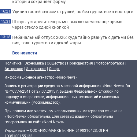
который сохраняет форму
Удивил гостей кексом с грушей, но без груши: все в восторге
16:21
Шторы устарели: теперь мы выключаем солнце прямо
15:31
через стекло одной кнопкой
Небанальный отпуск 2026: куда тайно рвануть с детьми без
13:18
виз, толп туристов и адской жары
Все новости
Политика
|
Экономика
|
Общество
|
Происшествия
|
Фоторепортажи
|
Авторское
|
Интересное
|
Спорт
Информационное агентство «Nord-News»
Запись о регистрации средства массовой информации «Nord-News» Эл
№ ФС77-62541 от 27.07.2015 г. выдано Федеральной службой по
надзору в сфере связи, информационных технологий и массовых
коммуникаций (Роскомнадзор).
При полном или частичном использовании материалов ссылка на
«Nord-News» обязательна. Для сетевых изданий обязательна
гиперссылка на сайт «Nord-News».
Учредитель — ООО «ИКС-МАРКЕТ», ИНН 5190310423, ОГРН
1035100155133