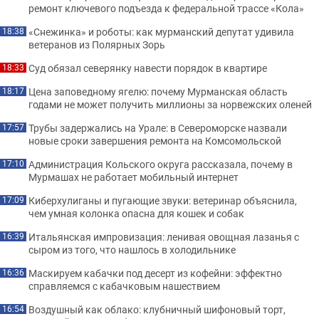
ремонт ключевого подъезда к федеральной трассе «Кола»
«Снежинка» и роботы: как мурманский депутат удивила
18:38
ветеранов из Полярных Зорь
Суд обязал северянку навести порядок в квартире
18:33
Цена заповедному ягелю: почему Мурманская область
18:17
годами не может получить миллионы за норвежских оленей
Трубы задержались на Урале: в Североморске назвали
17:57
новые сроки завершения ремонта на Комсомольской
Администрация Кольского округа рассказала, почему в
17:10
Мурмашах не работает мобильный интернет
Киберхулиганы и пугающие звуки: ветеринар объяснила,
17:09
чем умная колонка опасна для кошек и собак
Итальянская импровизация: ленивая овощная лазанья с
16:39
сыром из того, что нашлось в холодильнике
Маскируем кабачки под десерт из кофейни: эффектно
16:36
справляемся с кабачковым нашествием
Воздушный как облако: клубничный шифоновый торт,
16:54