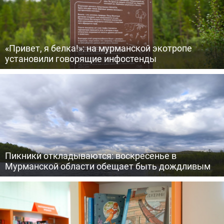
«Привет, я белка!»: на мурманской экотропе
установили говорящие инфостенды
Пикники откладываются: воскресенье в
Мурманской области обещает быть дождливым