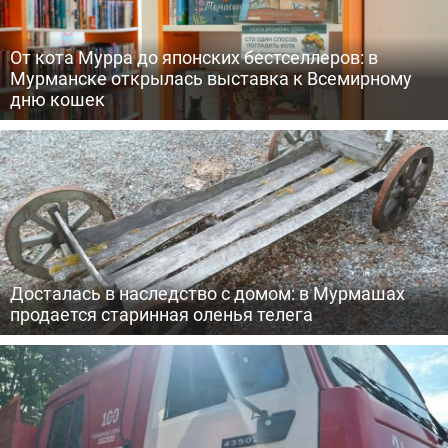
От кота Мурра до японских бестселлеров: в
Мурманске открылась выставка к Всемирному
дню кошек
Досталась в наследство с домом: в Мурмашах
продается старинная оленья телега