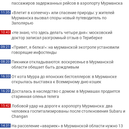
пассажиров задержанных рейсов в аэропорту Мурманска
«Влетит в копеечку» или спасение природы: у жителей
11:35
Мурманска вызвал споры новый путеводитель по
Заполярью
«Не знаю, что здесь делать четыре дня»: московский
10:43
доктор записал разгромный отзыв о Териберке
«Привет, я белка!»: на мурманской экотропе установили
09:21
говорящие инфостенды
Пикники откладываются: воскресенье в Мурманской
08:20
области обещает быть дождливым
От кота Мурра до японских бестселлеров: в Мурманске
16:33
открылась выставка к Всемирному дню кошек
Досталась в наследство с домом: в Мурмашах продается
16:20
старинная оленья телега
Лобовой удар на дороге к аэропорту Мурманска: два
15:42
человека госпитализированы после столкновения Subaru и
Changan
На расселение «авариек» в Мурманской области нужно 13
14:31