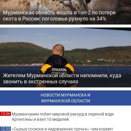
Мурманская область вошла в топ-2 по потере
скота в России: поголовье рухнуло на 34%
Жителям Мурманской области напомнили, куда
звонить в экстренных случаях
НОВОСТИ МУРМАНСКА И
МУРМАНСКОЙ ОБЛАСТИ
Мурманчанин побил мировой рекорд в ледяной воде
13:36
Аргентины и взял 10 медалей
«Сырые сосиски и недовареная гречка»: чем кормят
12:33