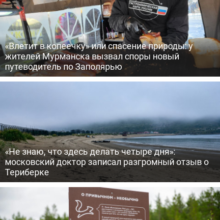
«Влетит в копеечку» или спасение природы: у
жителей Мурманска вызвал споры новый
путеводитель по Заполярью
«Не знаю, что здесь делать четыре дня»:
московский доктор записал разгромный отзыв о
Териберке