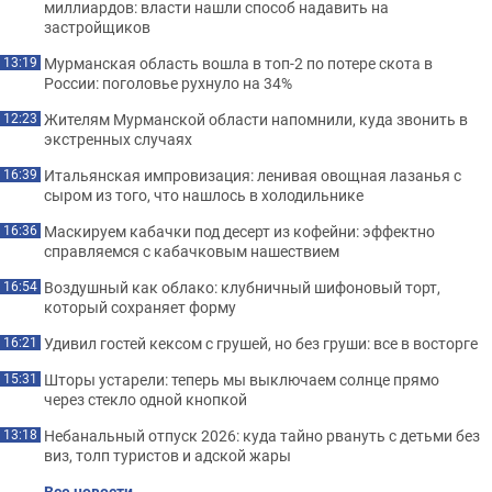
миллиардов: власти нашли способ надавить на
застройщиков
Мурманская область вошла в топ-2 по потере скота в
13:19
России: поголовье рухнуло на 34%
Жителям Мурманской области напомнили, куда звонить в
12:23
экстренных случаях
Итальянская импровизация: ленивая овощная лазанья с
16:39
сыром из того, что нашлось в холодильнике
Маскируем кабачки под десерт из кофейни: эффектно
16:36
справляемся с кабачковым нашествием
Воздушный как облако: клубничный шифоновый торт,
16:54
который сохраняет форму
Удивил гостей кексом с грушей, но без груши: все в восторге
16:21
Шторы устарели: теперь мы выключаем солнце прямо
15:31
через стекло одной кнопкой
Небанальный отпуск 2026: куда тайно рвануть с детьми без
13:18
виз, толп туристов и адской жары
Все новости