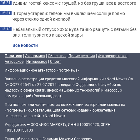
Удивил гостей кексом с грушей, но без груши: все в восторге
16:21
Шторы устарели: теперь мы выключаем солнце прямо
15:31
через стекло одной кнопкой
Небанальный отпуск 2026: куда тайно рвануть с детьми без
13:18
виз, толп туристов и адской жары
Все новости
Политика
|
Экономика
|
Общество
|
Происшествия
|
Фоторепортажи
|
Авторское
|
Интересное
|
Спорт
Информационное агентство «Nord-News»
Запись о регистрации средства массовой информации «Nord-News» Эл
№ ФС77-62541 от 27.07.2015 г. выдано Федеральной службой по
надзору в сфере связи, информационных технологий и массовых
коммуникаций (Роскомнадзор).
При полном или частичном использовании материалов ссылка на
«Nord-News» обязательна. Для сетевых изданий обязательна
гиперссылка на сайт «Nord-News».
Учредитель — ООО «ИКС-МАРКЕТ», ИНН 5190310423, ОГРН
1035100155133
Главный редактор — Голямин Максим Сергеевич