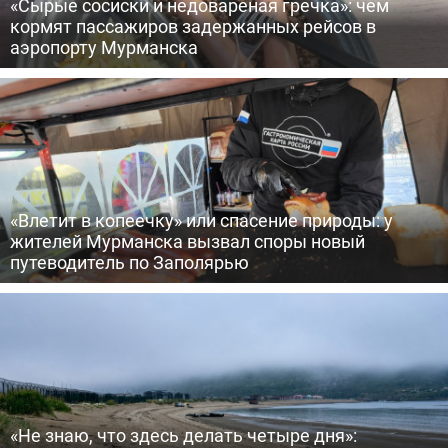
«Сырые сосиски и недовареная гречка»: чем
кормят пассажиров задержанных рейсов в
аэропорту Мурманска
«Влетит в копеечку» или спасение природы: у
жителей Мурманска вызвал споры новый
путеводитель по Заполярью
«Не знаю, что здесь делать четыре дня»: