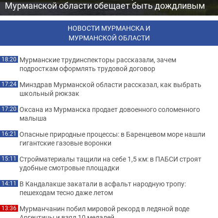
Мурманской области обещает быть дождливым
НОВОСТИ МУРМАНСКА И
МУРМАНСКОЙ ОБЛАСТИ
Мурманские трудинспекторы рассказали, зачем
18:20
подросткам оформлять трудовой договор
Минздрав Мурманской области рассказал, как выбрать
17:24
школьный рюкзак
Оксана из Мурманска продает довоенного соломенного
17:20
малыша
Опасные природные процессы: в Баренцевом море нашли
16:21
гигантские газовые воронки
Стройматериалы тащили на себе 1,5 км: в ПАБСИ строят
15:11
удобные смотровые площадки
В Кандалакше закатали в асфальт народную тропу:
14:11
пешеходам тесно даже летом
Мурманчанин побил мировой рекорд в ледяной воде
13:36
Аргентины и взял 10 медалей