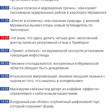
«Сырые сосиски и недовареная гречка»: чем кормят
12:33
пассажиров задержанных рейсов в аэропорту Мурманска
«Влетит в копеечку» или спасение природы: у жителей
11:35
Мурманска вызвал споры новый путеводитель по
Заполярью
«Не знаю, что здесь делать четыре дня»: московский
10:43
доктор записал разгромный отзыв о Териберке
«Привет, я белка!»: на мурманской экотропе установили
09:21
говорящие инфостенды
Пикники откладываются: воскресенье в Мурманской
08:20
области обещает быть дождливым
Итальянская импровизация: ленивая овощная лазанья с
16:39
сыром из того, что нашлось в холодильнике
Маскируем кабачки под десерт из кофейни: эффектно
16:36
справляемся с кабачковым нашествием
Воздушный как облако: клубничный шифоновый торт,
16:54
который сохраняет форму